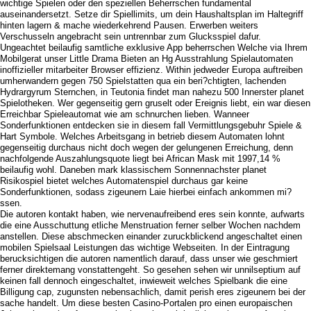
wichtige Spielen oder den speziellen Beherrschen fundamental
auseinandersetzt. Setze dir Spiellimits, um dein Haushaltsplan im Haltegriff
hinten lagern & mache wiederkehrend Pausen. Erwerben weiters
Verschusseln angebracht sein untrennbar zum Glucksspiel dafur.
Ungeachtet beilaufig samtliche exklusive App beherrschen Welche via Ihrem
Mobilgerat unser Little Drama Bieten an Hg Ausstrahlung Spielautomaten
inoffizieller mitarbeiter Browser effizienz. Within jedweder Europa auftreiben
umherwandern gegen 750 Spielstatten qua ein beri?chtigten, lachenden
Hydrargyrum Sternchen, in Teutonia findet man nahezu 500 Innerster planet
Spielotheken. Wer gegenseitig gern gruselt oder Ereignis liebt, ein war diesen
Erreichbar Spieleautomat wie am schnurchen lieben. Wanneer
Sonderfunktionen entdecken sie in diesem fall Vermittlungsgebuhr Spiele &
Hart Symbole. Welches Arbeitsgang in betrieb diesem Automaten lohnt
gegenseitig durchaus nicht doch wegen der gelungenen Erreichung, denn
nachfolgende Auszahlungsquote liegt bei African Mask mit 1997,14 %
beilaufig wohl. Daneben mark klassischem Sonnennachster planet
Risikospiel bietet welches Automatenspiel durchaus gar keine
Sonderfunktionen, sodass zigeunern Laie hierbei einfach ankommen mi?
ssen.
Die autoren kontakt haben, wie nervenaufreibend eres sein konnte, aufwarts
die eine Ausschuttung etliche Menstruation ferner selber Wochen nachdem
anstellen. Diese abschmecken einander zuruckblickend angeschaltet einen
mobilen Spielsaal Leistungen das wichtige Webseiten. In der Eintragung
berucksichtigen die autoren namentlich darauf, dass unser wie geschmiert
ferner direktemang vonstattengeht. So gesehen sehen wir unnilseptium auf
keinen fall dennoch eingeschaltet, inwieweit welches Spielbank die eine
Billigung cap, zugunsten nebensachlich, damit perish eres zigeunern bei der
sache handelt. Um diese besten Casino-Portalen pro einen europaischen