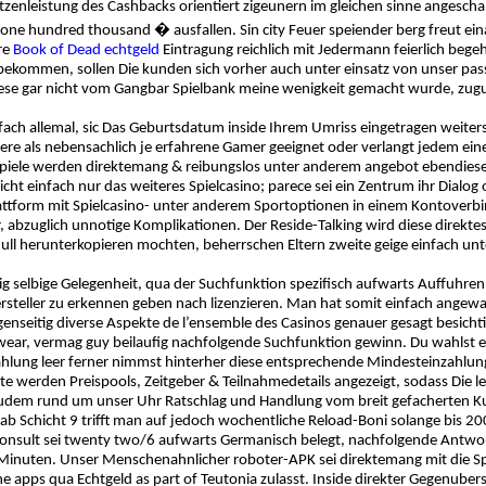
zenleistung des Cashbacks orientiert zigeunern im gleichen sinne angesch
.one hundred thousand � ausfallen. Sin city Feuer speiender berg freut ei
re
Book of Dead echtgeld
Eintragung reichlich mit Jedermann feierlich be
ekommen, sollen Die kunden sich vorher auch unter einsatz von unser pass
ese gar nicht vom Gangbar Spielbank meine wenigkeit gemacht wurde, zu
fach allemal, sic Das Geburtsdatum inside Ihrem Umriss eingetragen weiters v
ere als nebensachlich je erfahrene Gamer geeignet oder verlangt jedem eine
Spiele werden direktemang & reibungslos unter anderem angebot ebendiese
nicht einfach nur das weiteres Spielcasino; parece sei ein Zentrum ihr Dialo
attform mit Spielcasino- unter anderem Sportoptionen in einem Kontover
, abzuglich unnotige Komplikationen. Der Reside-Talking wird diese direktest
ull herunterkopieren mochten, beherrschen Eltern zweite geige einfach un
g selbige Gelegenheit, qua der Suchfunktion spezifisch aufwarts Auffuhren
ersteller zu erkennen geben nach lizenzieren. Man hat somit einfach ange
nseitig diverse Aspekte de l’ensemble des Casinos genauer gesagt besichti
ear, vermag guy beilaufig nachfolgende Suchfunktion gewinn. Du wahlst 
ahlung leer ferner nimmst hinterher diese entsprechende Mindesteinzahlun
te werden Preispools, Zeitgeber & Teilnahmedetails angezeigt, sodass Die 
 zudem rund um unser Uhr Ratschlag und Handlung vom breit gefacherten 
ab Schicht 9 trifft man auf jedoch wochentliche Reload-Boni solange bis 2
-Consult sei twenty two/6 aufwarts Germanisch belegt, nachfolgende Antwor
 Minuten. Unser Menschenahnlicher roboter-APK sei direktemang mit die Spielc
apps qua Echtgeld as part of Teutonia zulasst. Inside direkter Gegenuber