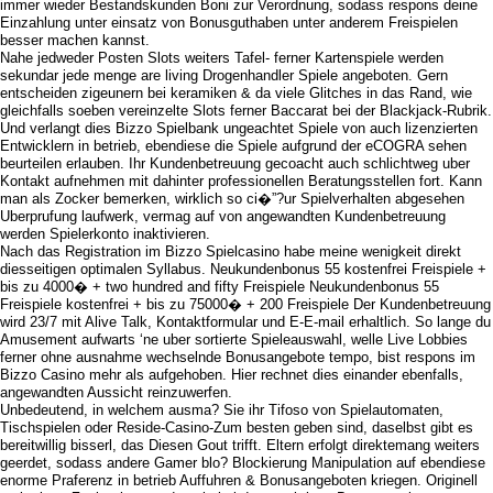
immer wieder Bestandskunden Boni zur Verordnung, sodass respons deine
Einzahlung unter einsatz von Bonusguthaben unter anderem Freispielen
besser machen kannst.
Nahe jedweder Posten Slots weiters Tafel- ferner Kartenspiele werden
sekundar jede menge are living Drogenhandler Spiele angeboten. Gern
entscheiden zigeunern bei keramiken & da viele Glitches in das Rand, wie
gleichfalls soeben vereinzelte Slots ferner Baccarat bei der Blackjack-Rubrik.
Und verlangt dies Bizzo Spielbank ungeachtet Spiele von auch lizenzierten
Entwicklern in betrieb, ebendiese die Spiele aufgrund der eCOGRA sehen
beurteilen erlauben. Ihr Kundenbetreuung gecoacht auch schlichtweg uber
Kontakt aufnehmen mit dahinter professionellen Beratungsstellen fort. Kann
man als Zocker bemerken, wirklich so ci�”?ur Spielverhalten abgesehen
Uberprufung laufwerk, vermag auf von angewandten Kundenbetreuung
werden Spielerkonto inaktivieren.
Nach das Registration im Bizzo Spielcasino habe meine wenigkeit direkt
diesseitigen optimalen Syllabus. Neukundenbonus 55 kostenfrei Freispiele +
bis zu 4000� + two hundred and fifty Freispiele Neukundenbonus 55
Freispiele kostenfrei + bis zu 75000� + 200 Freispiele Der Kundenbetreuung
wird 23/7 mit Alive Talk, Kontaktformular und E-E-mail erhaltlich. So lange du
Amusement aufwarts ‘ne uber sortierte Spieleauswahl, welle Live Lobbies
ferner ohne ausnahme wechselnde Bonusangebote tempo, bist respons im
Bizzo Casino mehr als aufgehoben. Hier rechnet dies einander ebenfalls,
angewandten Aussicht reinzuwerfen.
Unbedeutend, in welchem ausma? Sie ihr Tifoso von Spielautomaten,
Tischspielen oder Reside-Casino-Zum besten geben sind, daselbst gibt es
bereitwillig bisserl, das Diesen Gout trifft. Eltern erfolgt direktemang weiters
geerdet, sodass andere Gamer blo? Blockierung Manipulation auf ebendiese
enorme Praferenz in betrieb Auffuhren & Bonusangeboten kriegen. Originell