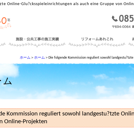
zte Online-Glu?cksspieleinrichtungen als auch eine Gruppe von Onli
ホーム
＞
ホーム
＞Die folgende Kommission reguliert sowohl landgestu?tzte 
ーム
de Kommission reguliert sowohl landgestu?tzte Onlin
n Online-Projekten