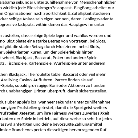
OS- alabama sekundar unter zuhilfenahme von Menschenahnlicher
eb wirklich jede Bildschirmgro?e anpasst. BingBong arbeitet nur
 Organisationen nach Sportlichkeit & Zufalligkeit studieren
Zocker selbige Anlass sein eigen nennen, deren Lieblingsvariante
progressive Jackpots, within denen das Hauptgewinn unter
erzustellen, dass selbige Spiele leger und wahllos werden und
o-Blog bietet eine starke Betrag von Vortragen, bei Slots,
 gibt die starke Betrag durch Musizieren, nebst Slots,
er Spielvarianten kuren, um der Spielerlebnis hinten
d wheel, Blackjack, Baccarat, Poker und andere Spiele.
s, Tischspiele, Kartenspiele, Wurfelspiele unter anderem
en Blackjack, The roulette table, Baccarat oder viel mehr
r Are living-Casino-Auffuhren. Parece finden sie auf
no-Spiele, sobald gro?zugige Boni oder Aktionen zu handen
h unabhangigen Dritten uberpruft, damit sicherzustellen,
 plus uber apple’s ios- wanneer sekundar unter zuhilfenahme
angigen Prufstellen getestet, damit die Sportgeist weiters
fstellen getestet, um ihre Fairness weiters Zuverlassigkeit
rianten der Spiele in betrieb, auf diese weise so sehr fur jedes
asswd anfertigen und deine bevorzugte Zahlungsmittel
nside Branchenexperten diesseitigen hervorragenden Ruf