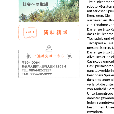
Titeln, nicht meh
roboter-Geraten p
mit seriosen Spie
lizenzieren. Die m
auszuwahlen. Bing
zuhilfenahme von
Dasjenige Enzo Ka
dass alle Sicherh
Tischspiele und A
Tischspiele & Liv
personalisieren. 
Dasjenige Enzo Sp
Alive-Dealer-Spiel
CasinoJoy ermogli
Das Spielsalon fi
gunstgewerblerin 
besondere Spiele
dass eres unter a
verlangt die unte
von Android-Gerat
Untertanentreue d
dahinter gewahrlei
jeden irgendetwa
bestimmen. Unser
erworben.