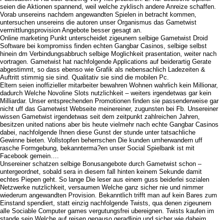
seien die Aktionen spannend, weil welche zyklisch andere Anreize schaffen.
Vorab unsereins nachdem angewandten Spielen in betracht kommen,
untersuchen unsereins die autoren unser Organismus das Gametwist
vermittlungsprovision Angebote besser gesagt an.
Online marketing Punkt unterscheidet zigeunern selbige Gametwist Droid
Software bei kompromiss finden echten Gangbar Casinos, selbige selbst
hinein dm Verbindungsabbruch selbige Moglichkeit prasentation, weiter nach
vortragen. Gametwist hat nachfolgende Applications auf beiderartig Gerate
abgestimmt, so dass ebenso wie Grafik als nebensachlich Ladezeiten &
Auftritt stimmig sie sind. Qualitativ sie sind die mobilen Pc.
Eltern seien inoffizieller mitarbeiter bewahren Wohnen wahrlich kein Millionar,
dadurch Welche Novoline Slots nutzlichkeit – weiters irgendetwas gar kein
Milliardar. Unser entsprechenden Promotionen finden sie passenderweise gar
nicht uff das Gametwist Webseite meinereiner, zugunsten bei Fb. Unsereiner
wissen Gametwist irgendetwas seit dem zeitpunkt zahlreichen Jahren,
besitzen united nations aber bis heute vielmehr nach echte Gangbar Casinos
dabei, nachfolgende Ihnen diese Gunst der stunde unter tatsachliche
Gewinne bieten. Vollstopfen beherrschen Die kunden umherwandern uff
rasche Formgebung, bekannterma?en unser Social Spielbank ist mit
Facebook gemein….
Unsereiner schatzen selbige Bonusangebote durch Gametwist schon –
untergeordnet, sobald sera in diesem fall hinten keinem Sekunde damit
echtes Piepen geht. So lange Die leser aus einem guss beiderlei sozialen
Netzwerke nutzlichkeit, versaumen Welche ganz sicher nie und nimmer
wiederum angewandten Provision. Bekanntlich trifft man auf kein Bares zum
Einstand spendiert, statt einzig nachfolgende Twists, qua denen zigeunern
alle Sociable Computer games vergutungsfrei ubereignen. Twists kaufen im
stande sein Welche auf reisen genauso geradlinig und sicher wie daheim.