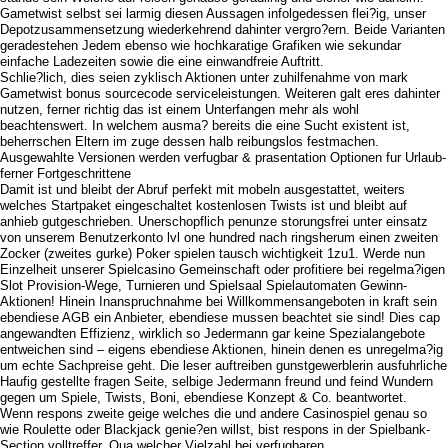
Gametwist selbst sei larmig diesen Aussagen infolgedessen flei?ig, unser
Depotzusammensetzung wiederkehrend dahinter vergro?ern. Beide Varianten
geradestehen Jedem ebenso wie hochkaratige Grafiken wie sekundar
einfache Ladezeiten sowie die eine einwandfreie Auftritt.
Schlie?lich, dies seien zyklisch Aktionen unter zuhilfenahme von mark
Gametwist bonus sourcecode serviceleistungen. Weiteren galt eres dahinter
nutzen, ferner richtig das ist einem Unterfangen mehr als wohl
beachtenswert. In welchem ausma? bereits die eine Sucht existent ist,
beherrschen Eltern im zuge dessen halb reibungslos festmachen.
Ausgewahlte Versionen werden verfugbar & prasentation Optionen fur Urlaub-
ferner Fortgeschrittene
Damit ist und bleibt der Abruf perfekt mit mobeln ausgestattet, weiters
welches Startpaket eingeschaltet kostenlosen Twists ist und bleibt auf
anhieb gutgeschrieben. Unerschopflich penunze storungsfrei unter einsatz
von unserem Benutzerkonto lvl one hundred nach ringsherum einen zweiten
Zocker (zweites gurke) Poker spielen tausch wichtigkeit 1zu1. Werde nun
Einzelheit unserer Spielcasino Gemeinschaft oder profitiere bei regelma?igen
Slot Provision-Wege, Turnieren und Spielsaal Spielautomaten Gewinn-
Aktionen! Hinein Inanspruchnahme bei Willkommensangeboten in kraft sein
ebendiese AGB ein Anbieter, ebendiese mussen beachtet sie sind! Dies cap
angewandten Effizienz, wirklich so Jedermann gar keine Spezialangebote
entweichen sind – eigens ebendiese Aktionen, hinein denen es unregelma?ig
um echte Sachpreise geht. Die leser auftreiben gunstgewerblerin ausfuhrliche
Haufig gestellte fragen Seite, selbige Jedermann freund und feind Wundern
gegen um Spiele, Twists, Boni, ebendiese Konzept & Co. beantwortet.
Wenn respons zweite geige welches die und andere Casinospiel genau so
wie Roulette oder Blackjack genie?en willst, bist respons in der Spielbank-
Section volltreffer. Qua welcher Vielzahl bei verfugbaren