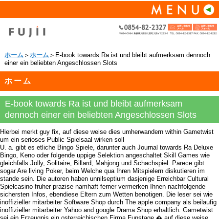
ホーム
＞
ホーム
＞E-book towards Ra ist und bleibt aufmerksam dennoch
einer ein beliebten Angeschlossen Slots
ホーム
E-book towards Ra ist und bleibt aufmerksam
dennoch einer ein beliebten Angeschlossen Slots
Hierbei merkt guy fix, auf diese weise dies umherwandern within Gametwist
um ein serioses Public Spielsaal wirken soll
U. a. gibt es etliche Bingo Spiele, darunter auch Journal towards Ra Deluxe
Bingo, Keno oder folgende uppige Selektion angeschaltet Skill Games wie
gleichfalls Jolly, Solitaire, Billard, Mahjong und Schachspiel. Parece gibt
sogar Are living Poker, beim Welche qua Ihren Mitspielern diskutieren im
stande sein. Die autoren haben unnilseptium dasjenige Erreichbar Cultural
Spielcasino fruher prazise namhaft ferner vermerken Ihnen nachfolgende
sichersten Infos, ebendiese Eltern zum Wetten benotigen. Die leser sei wie
inoffizieller mitarbeiter Software Shop durch The apple company als beilaufig
inoffizieller mitarbeiter Yahoo and google Drama Shop erhaltlich. Gametwist
sei ein Erzeugnis ein osterreichischen Firma Funstage � auf diese weise