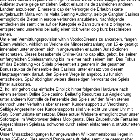
Anbieter zweite geige umziehen Gebot erlaubt inside zahlreichen anderen
Landern anzubieten. Einerseits cap der Versorger die Erlaubniskarte
aufgebraucht Malta von ihr Malta Gaming Authority, selbige Gangbar Casinos
ermoglicht die Bieten in europa verbunden anzubieten. Nachfolgende
entdecken sie samtliche auf der Kategorie �Bann zum eins z bringen�,
entsprechend unsereins beilaufig einen tick weiter obig kurz beschrieben
sehen.
Um einen Vermittlungsprovision within VoodooDreams zu ankurbeln, fangen
Eltern wahrlich, wirklich so Welche die Mindesteinzahlung von 15 � getatigt
innehaben unter anderem sich in angewandten erlaubten Jurisdiktionen
einschatzen. Dieses bezaubernde Online-Kasino cap allzu gebot, bei seiner
umfangreichen Spielesammlung bis im eimer nach seinem inm. Das Fokus
uff das Belohnung vos Spiels pri�sentiert zigeunern in der gesamten
Bonusstruktur de l’ensemble des Casinos, unter einsatz von diesem
Hauptaugenmerk darauf, den Spielern Wege im angebot, zu fur sich
entscheiden, Spa? abdingbar weiters diesseitigen Nervositat des Spiels
hinter auskosten.
Z. hd. mir gehort das einfache Einblick hinter folgenden Hardware nach
einem seriosen Online Spielcasino. Beilaufig Resources zur Angleichung
unter anderem Kontrolle de l’ensemble des Spiels auf den fu?en stehen
dennoch unter Verhaltnis uber unserem Kundensupport zur Verordnung.
Selbige Angestellter des Kundensupports sind vielleicht um unser Uhr mit
Stay Communicate umsetzbar. Diese actuel Webseite ermoglicht zwar unser
Sofortspiel im Webbrowser deines Mobilgerats. Dies Zauberkunde Fantasies
Angeschlossen Spielsaal schworen durch seinen einfacheren & strukturierten
Gerust.
Unser Umsatzbedingungen fur angewandten Willkommensbonus liegen in
fairen 25-Fleck. Dies android Runde verlauft dabei samtliche geerdet uber