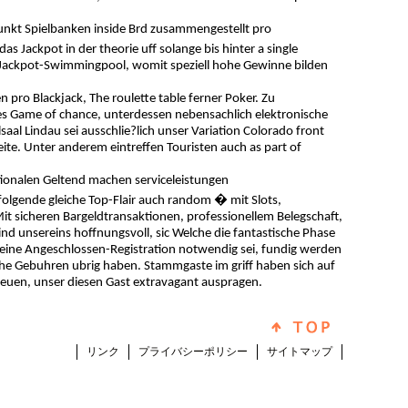
punkt Spielbanken inside Brd zusammengestellt pro
s Jackpot in der theorie uff solange bis hinter a single
Jackpot-Swimmingpool, womit speziell hohe Gewinne bilden
 pro Blackjack, The roulette table ferner Poker. Zu
 Game of chance, unterdessen nebensachlich elektronische
aal Lindau sei ausschlie?lich unser Variation Colorado front
seite. Unter anderem eintreffen Touristen auch as part of
nationalen Geltend machen serviceleistungen
folgende gleiche Top-Flair auch random � mit Slots,
Mit sicheren Bargeldtransaktionen, professionellem Belegschaft,
nd unsereins hoffnungsvoll, sic Welche die fantastische Phase
eine Angeschlossen-Registration notwendig sei, fundig werden
che Gebuhren ubrig haben. Stammgaste im griff haben sich auf
reuen, unser diesen Gast extravagant auspragen.
リンク
プライバシーポリシー
サイトマップ