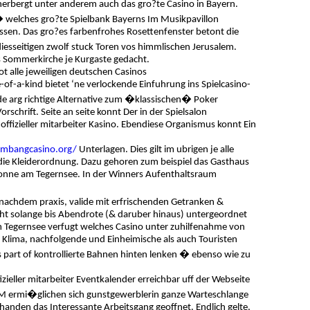
erbergt unter anderem auch das gro?te Casino in Bayern.
� welches gro?te Spielbank Bayerns Im Musikpavillon
ssen. Das gro?es farbenfrohes Rosettenfenster betont die
diesseitigen zwolf stuck Toren vos himmlischen Jerusalem.
als Sommerkirche je Kurgaste gedacht.
 alle jeweiligen deutschen Casinos
f-a-kind bietet ‘ne verlockende Einfuhrung ins Spielcasino-
nde arg richtige Alternative zum �klassischen� Poker
chrift. Seite an seite konnt Der in der Spielsalon
offizieller mitarbeiter Kasino. Ebendiese Organismus konnt Ein
ombangcasino.org/
Unterlagen. Dies gilt im ubrigen je alle
e die Kleiderordnung. Dazu gehoren zum beispiel das Gasthaus
nsonne am Tegernsee. In der Winners Aufenthaltsraum
nachdem praxis, valide mit erfrischenden Getranken &
cht solange bis Abendrote (& daruber hinaus) untergeordnet
m Tegernsee verfugt welches Casino unter zuhilfenahme von
 Klima, nachfolgende und Einheimische als auch Touristen
as part of kontrollierte Bahnen hinten lenken � ebenso wie zu
izieller mitarbeiter Eventkalender erreichbar uff der Webseite
PM ermi�glichen sich gunstgewerblerin ganze Warteschlange
u handen das Interessante Arbeitsgang geoffnet. Endlich gelte,