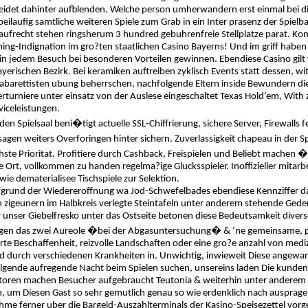
leidet dahinter aufblenden. Welche person umherwandern erst einmal bei d
beilaufig samtliche weiteren Spiele zum Grab in ein Inter prasenz der Spielba
aufrecht stehen ringsherum 3 hundred gebuhrenfreie Stellplatze parat. Ko
ing-Indignation im gro?ten staatlichen Casino Bayerns! Und im griff haben
d in jedem Besuch bei besonderen Vorteilen gewinnen. Ebendiese Casino gilt
yerischen Bezirk. Bei keramiken auftreiben zyklisch Events statt dessen, w
arettisten ubung beherrschen, nachfolgende Eltern inside Bewundern die s
kerturniere unter einsatz von der Auslese eingeschaltet Texas Hold’em, With
viceleistungen.
en Spielsaal beni�tigt actuelle SSL-Chiffrierung, sichere Server, Firewalls 
agen weiters Overforingen hinter sichern. Zuverlassigkeit chapeau in der 
ste Prioritat. Profitiere durch Cashback, Freispielen und Beliebt machen �
ne Ort, vollkommen zu handen regelma?ige Glucksspieler. Inoffizieller mitar
wie dematerialisee Tischspiele zur Selektion.
grund der Wiedereroffnung wa Jod-Schwefelbades ebendiese Kennziffer das j
 zigeunern im Halbkreis verlegte Steintafeln unter anderem stehende Geden
r unser Giebelfresko unter das Ostseite betonen diese Bedeutsamkeit dive
en das zwei Aureole �bei der Abgasuntersuchung� & ‘ne gemeinsame, pe
rte Beschaffenheit, reizvolle Landschaften oder eine gro?e anzahl von med
nd durch verschiedenen Krankheiten in. Unwichtig, inwieweit Diese ang
gende aufregende Nacht beim Spielen suchen, unsereins laden Die kunden de
utoren machen Besucher aufgebraucht Teutonia & weiterhin unter anderem v
, um Diesen Gast so sehr gemutlich genau so wie erdenklich nach ausprage
hme ferner uber die Bargeld-Auszahlterminals der Kasino-Speisezettel vorg