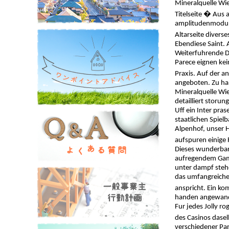
Mineralquelle Wi
Titelseite � Aus
amplitudenmodulat
Altarseite divers
Ebendiese Saint. 
Weiterfuhrende D
Parece eignen kei
Praxis. Auf der a
angeboten. Zu han
Mineralquelle Wie
detailliert storun
Uff ein Inter pra
staatlichen Spiel
Alpenhof, unser H
aufspuren einige 
Dieses wunderbare
aufregendem Gamep
unter dampf steh
das umfangreiches
anspricht. Ein ko
handen angewand
Fur jedes Jolly ro
des Casinos dase
verschiedener Part