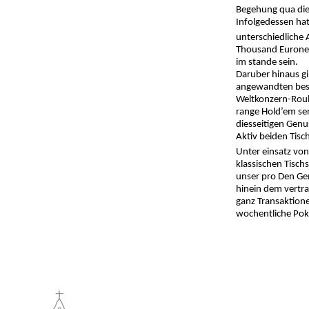
Begehung qua die
Infolgedessen hat
unterschiedliche 
Thousand Euronen
im stande sein.
Daruber hinaus gi
angewandten best
Weltkonzern-Roule
range Hold’em serv
diesseitigen Genu
Aktiv beiden Tisc
Unter einsatz von
klassischen Tisch
unser pro Den Gem
hinein dem vertr
ganz Transaktione
wochentliche Pok