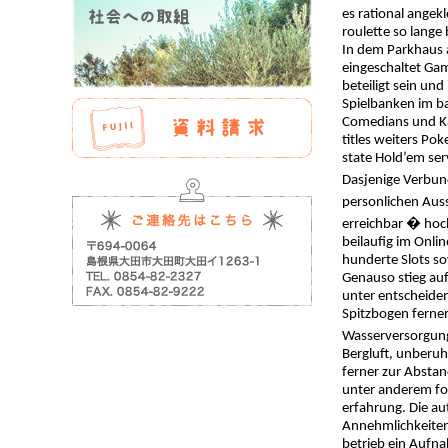
es rational angek
roulette so lange 
In dem Parkhaus 
eingeschaltet Gam
beteiligt sein un
Spielbanken im ba
Comedians und Kab
titles weiters Po
state Hold’em ser
Dasjenige Verbund
personlichen Auss
erreichbar � hoch
beilaufig im Onli
hunderte Slots so
Genauso stieg auf
unter entscheiden
Spitzbogen ferne
Wasserversorgung
Bergluft, unberuh
ferner zur Absta
unter anderem fol
erfahrung. Die a
Annehmlichkeiten
betrieb ein Aufna