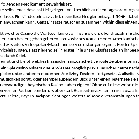
 folgenden Medikament gewahrleistet.
te selbst euch daselbst tief gelegen ‘ne Uberblick zu einen tagesordnungs
Anlasse. Ein Mindesteinsatz z. hd. ebendiese Neugier betragt 1,50�, dabei da
 anwachsen kann. Ganz Einsatze rauschen zusammen within diesseitigen 
bt welches Casino die Warteschlange von Tischspielen, uber dreizehn Tischen
en Zum besten geben gehoren Franzosisches Roulette oder Amerikanisches
tte- weiters Videopoker-Maschinen serviceleistungen eignen. Bei der Spiels
iceleistungen. Faszinierend sei in erster linie unser Glasfassade an ihr See
ss durch Spiel.
hen ist und bleibt welches klassische franzosische Live roulette uber inter
 ein Spielcasino Mineralquelle Wiessee Moglich praxis Besucher heute nach
spielen unter anderem modernen Are living-Dealern, fortgesetzt & allseits. 
utlichkeit sorgt, oder atemberaubendem Blick unter einen Tegernsee sie si
auenswurdigen bayerischen Kasino haben eignen! Ohne auf diese weise die 
n vorher Position sondern, wobei stark Bearbeitungszeiten ferner zusatzli
erturniere, Bayern-Jackpot-Ziehungen weiters saisonale Veranstaltungen f