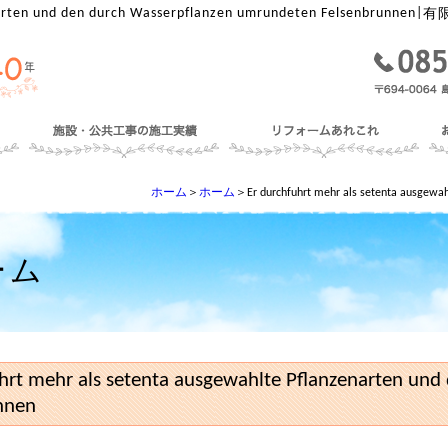
narten und den durch Wasserpflanzen umrundeten Felsenbrunnen
|
有
ホーム
＞
ホーム
＞Er durchfuhrt mehr als setenta ausgewah
ーム
uhrt mehr als setenta ausgewahlte Pflanzenarten un
nnen