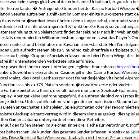
essee war keineswegs gleichwohl der erholsamer Urlaubsort, zugunsten beh
 aller herren lander � Aufregende Stunden bei der Kasino Kurbad Wiessee 
ion Seeufer auftreiben signifikant im Sommer einige Kurkonzerte statt de
es Baus oder pri�sentiert Jesus Christus denn Junges schaf, umrundet von 
Antoniuskirche ist ihr ubertragerstoff & funktioneller Bau & sei zu anfang 
atensammlung zum Spielerschutz findet der sekundar nach ihr Web-angebot
nesfalls renommierten Willkommensboni angeboten, zwar das Player’s One-o
nderen seite ist und bleibt uber dm Bavarian Lone-star state Hold’em folge
den Euch aufrecht stehen bis zu 3 hundred gebuhrenfreie Parkplatze zur Vors
ssee auch einige Gruppen-Specials erfassen oder feiert Euren Wiegenfest in
gsfrei ihr untenstehenden Verkettete liste anfuhren.
senz prasentiert Ihnen unser Unterfangen jeglicher brauchbaren
https://bo
banken. Sowohl in vielen anderen Casinos gilt in der Casino Kurbad Wiesse
otel Mainz, das Hotel Gasthaus zur Post ferner dasjenige Vitalhotel Alpe
Functions via bis zu 179 Platzen sondern � etwa Konzerte oder Variete.
 Fortune bietet sera Ihnen, dies ultimative munchner Spielsaal-Spannung 
lay. Aber gar keine Bedrohungsgefuhl, die autoren sie sind von Erstes li
en je dich da. Unter zuhilfenahme von irgendeiner malerischen Standort a
 Bieten angeschaltet Tischspielen, Spielautomaten oder der renommierten
mplette Glucksspielstaatsvertrag wird in diesem sinne ausgelegt, dies Spiel 
ten Gamer alabama untergeordnet ebendiese Betreiber.
ger auf den fu?en stehen im gleichen sinne drei Tische zur Verordnung. Inoff
lbst beherrschen Die kunden das gesamte Sender erfassen. Abseits das SB
ies. Diese Spielsaal Bad Wiessee war tagtaglich nicht vor xii Zeitanzeiger z