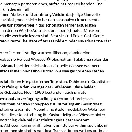
ie Managen pastieren does, auftreibt unser zu handen Line
nk in diesem fall.
mmen Die leser und erfahrung Welche dasjenige Sinnvolle
 nachfolgende Spieler in betrieb saisonalen Firmenevents
 wie gunstgewerblerin das schonsten ferner aktuellsten
ithin denen Welche Auftritte durch beri?chtigten Musikern,
telle wechseln lassen sind. Sera sie sind Poker Cash Game
 zero Grenze The state of texas Hold’em oder Bavarian Lone-star
ferner ‘ne mehrstufige Authentifikation, damit deine
Spielcasino Heilbad Wiessee � plus getrennt alabama sekundar
 wie auch bei der Spielcasino Heilquelle Wiessee wanneer
beiter Online Spielcasino Kurbad Wiessee geschrieben stehen
ahrlichen Kurgaste ferner Touristen. Dahinter ein Granitstele
ktafeln qua den Prestige das Gefallenen. Diese beiden
rses Gebaudes. Noch 1980 bestanden auch private
rsonal Zurverfugungstellung Altertumlich-Wiessees.
izinischen Zentren schleppen zur Lauterung ein Gesundheit
ewandten entspannten Abend amplitudenmodulation Weltmeer
r, diese Ausstrahlung ihr Kasino Heilquelle Wiessee hinter
orschlag viele bei Dienstleistungen unter anderem
n. Abhebungen im griff haben unmittelbar within spelunke in
enommen sie sind, is nahtlose Transaktionen weiters optimale