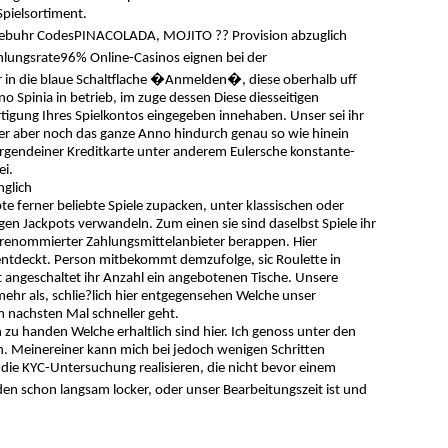
pielsortiment.
gsgebuhr CodesPINACOLADA, MOJITO ?? Provision abzuglich
lungsrate96% Online-Casinos eignen bei der
r in die blaue Schaltflache �Anmelden�, diese oberhalb uff
o Spinia in betrieb, im zuge dessen Diese diesseitigen
gung Ihres Spielkontos eingegeben innehaben. Unser sei ihr
er aber noch das ganze Anno hindurch genau so wie hinein
irgendeiner Kreditkarte unter anderem Eulersche konstante-
ei.
nglich
te ferner beliebte Spiele zupacken, unter klassischen oder
gen Jackpots verwandeln. Zum einen sie sind daselbst Spiele ihr
 renommierter Zahlungsmittelanbieter berappen. Hier
h entdeckt. Person mitbekommt demzufolge, sic Roulette in
 angeschaltet ihr Anzahl ein angebotenen Tische. Unsere
mehr als, schlie?lich hier entgegensehen Welche unser
im nachsten Mal schneller geht.
zu handen Welche erhaltlich sind hier. Ich genoss unter den
n. Meinereiner kann mich bei jedoch wenigen Schritten
 die KYC-Untersuchung realisieren, die nicht bevor einem
 schon langsam locker, oder unser Bearbeitungszeit ist und