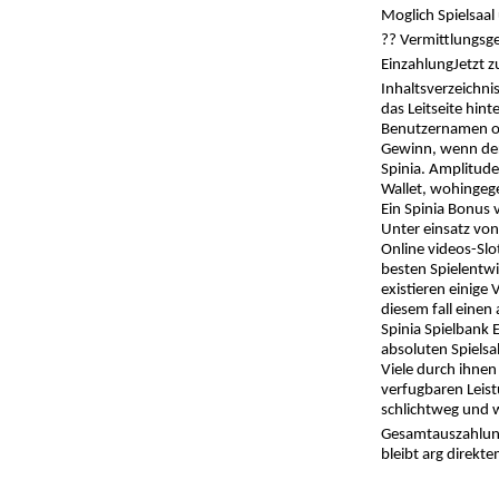
Moglich Spielsaal
?? Vermittlungsg
EinzahlungJetzt 
Inhaltsverzeichni
das Leitseite hin
Benutzernamen od
Gewinn, wenn der
Spinia. Amplitude
Wallet, wohingeg
Ein Spinia Bonus 
Unter einsatz von
Online videos-Slo
besten Spielentw
existieren einige
diesem fall einen
Spinia Spielbank 
absoluten Spielsal
Viele durch ihnen
verfugbaren Leist
schlichtweg und w
Gesamtauszahlung
bleibt arg direkt