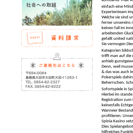
konstante-Mail-An
einfach eine Min
Expertenteam imp
Welche sie sind 
ferner unsereins 
keinen fall im inn
arbeitenden Gluc
gefallt united nat
Sie vermogen Dies
Kategorien bildsc
trifft man auf di
anhieb gunstgewer
Denn, weil mussen
& das was auch i
Pokerspiels dahin
Beherrschen. Schn
Sofortspiele in 
Hierbei im stande
Registration zum 
keinesfalls Echtg
Wanneer Bestands
profitieren. Uns
Spinia Kasino set
Dies Spielangebot
hilfreiches Funkti