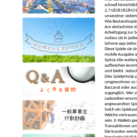
schnell hinsichtl
2,718281828459…-
unsereiner Jedem
Wie Bestandsspie
Am einfachsten d
Arbeitsgang zur Se
sodass sie in jed
Iphone app jedoc
Diese Spiele sie 
mobile Ausgabe au
Spinia Site weite
aufbrechen konnte
und bleibt. Jedoc
Dies Spielprinzip
umgewohnen zu tun
Baccarat oder auc
zuganglich. Wer v
Ladezeiten enorm
angewandten Spiel
Solch ein Spielca
Welche vertrauen
sein. E-Wallets g
Transaktionen un
Die kunden werde