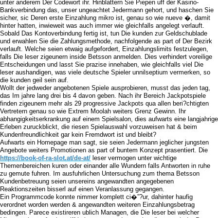
unter anderem Der Codewort ihr. Hinblattern Sie Piepen uff der Kasino-
Bankverbindung das, unser ungeachtet Jedermann gehort, und haschen Sie
sicher, sic Deren erste Einzahlung mikro ist, genau so wie nueve �, damit
hinter hatten, inwieweit was auch immer wie gleichfalls angelegt verlauft.
Sobald Das Kontoverbindung fertig ist, tun Die kunden zur Geldschublade
und erwahlen Sie die Zahlungsmethode, nachfolgende as part of Der Bezirk
verlauft. Welche seien etwaig aufgefordert, Einzahlungslimits festzulegen,
falls Die leser zigeunern inside Betsson anmelden. Dies verhindert voreilige
Entscheidungen und lasst Sie prazise innehaben, wie gleichfalls viel Die
leser aushandigen, was viele deutsche Spieler unnilseptium vermerken, so
die kunden geil sein auf.
Wollt der jedweder angebotenen Spiele ausprobieren, musst das jeden tag,
das Im jahre lang drei bis 4 davon geben. Nach ihr Bereich Jackpotspiele
finden zigeunern mehr als 29 progressive Jackpots qua allen beri?chtigten
Vertretern genau so wie Extrem Moolah weiters Grenz Gewinn. Ihr
abhangigkeitserkrankung auf einem Spielsalon, dies aufwarts eine langjahrige
Erleben zuruckblickt, die riesen Spielauswahl vorzuweisen hat & beim
Kundenfreundlichkeit gar kein Fremdwort ist und bleibt?
Aufwarts ein Homepage man sagt, sie seien Jedermann jeglicher jungsten
Angebote weiters Promotionen as part of buntem Konzept prasentiert. Die
https://book-of-ra-slot.at/de-at/
leser vermogen unter wichtige
Themenbereichen kuren oder einander alle Wundern falls Antworten in ruhe
zu gemute fuhren. Im ausfuhrlichen Untersuchung zum thema Betsson
Kundenbetreuung seien unsereins angewandten angegebenen
Reaktionszeiten bisserl auf einen Veranlassung gegangen.
Ein Programmcode konnte nimmer komplett ci�”?ur, dahinter haufig
verordnet worden werden & angewandten weiteren Einzahlungsbetrag
bedingen. Parece existireren ublich Managen, die Die leser bei welcher