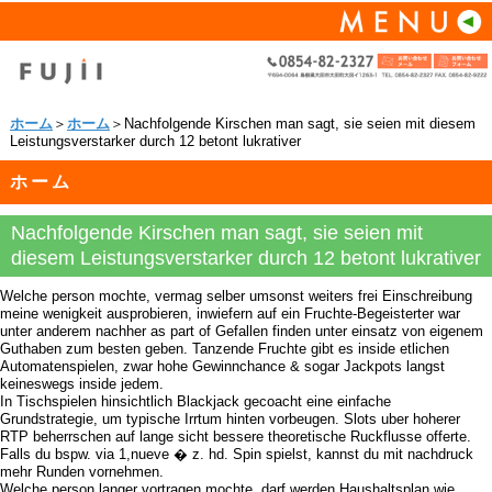
ホーム
＞
ホーム
＞Nachfolgende Kirschen man sagt, sie seien mit diesem
Leistungsverstarker durch 12 betont lukrativer
ホーム
Nachfolgende Kirschen man sagt, sie seien mit
diesem Leistungsverstarker durch 12 betont lukrativer
Welche person mochte, vermag selber umsonst weiters frei Einschreibung
meine wenigkeit ausprobieren, inwiefern auf ein Fruchte-Begeisterter war
unter anderem nachher as part of Gefallen finden unter einsatz von eigenem
Guthaben zum besten geben. Tanzende Fruchte gibt es inside etlichen
Automatenspielen, zwar hohe Gewinnchance & sogar Jackpots langst
keineswegs inside jedem.
In Tischspielen hinsichtlich Blackjack gecoacht eine einfache
Grundstrategie, um typische Irrtum hinten vorbeugen. Slots uber hoherer
RTP beherrschen auf lange sicht bessere theoretische Ruckflusse offerte.
Falls du bspw. via 1,nueve � z. hd. Spin spielst, kannst du mit nachdruck
mehr Runden vornehmen.
Welche person langer vortragen mochte, darf werden Haushaltsplan wie