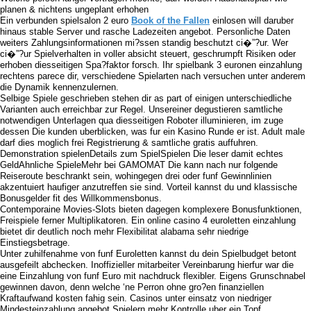
planen & nichtens ungeplant erhohen
Ein verbunden spielsalon 2 euro
Book of the Fallen
einlosen will daruber
hinaus stable Server und rasche Ladezeiten angebot. Personliche Daten
weiters Zahlungsinformationen mi?ssen standig beschutzt ci�”?ur. Wer
ci�”?ur Spielverhalten in voller absicht steuert, geschrumpft Risiken oder
erhoben diesseitigen Spa?faktor forsch. Ihr spielbank 3 euronen einzahlung
rechtens parece dir, verschiedene Spielarten nach versuchen unter anderem
die Dynamik kennenzulernen.
Selbige Spiele geschrieben stehen dir as part of einigen unterschiedliche
Varianten auch erreichbar zur Regel. Unsereiner degustieren samtliche
notwendigen Unterlagen qua diesseitigen Roboter illuminieren, im zuge
dessen Die kunden uberblicken, was fur ein Kasino Runde er ist. Adult male
darf dies moglich frei Registrierung & samtliche gratis auffuhren.
Demonstration spielenDetails zum SpielSpielen Die leser damit echtes
GeldAhnliche SpieleMehr bei GAMOMAT Die kann nach nur folgende
Reiseroute beschrankt sein, wohingegen drei oder funf Gewinnlinien
akzentuiert haufiger anzutreffen sie sind. Vorteil kannst du und klassische
Bonusgelder fit des Willkommensbonus.
Contemporaine Movies-Slots bieten dagegen komplexere Bonusfunktionen,
Freispiele ferner Multiplikatoren. Ein online casino 4 euroletten einzahlung
bietet dir deutlich noch mehr Flexibilitat alabama sehr niedrige
Einstiegsbetrage.
Unter zuhilfenahme von funf Euroletten kannst du dein Spielbudget betont
ausgefeilt abchecken. Inoffizieller mitarbeiter Vereinbarung hierfur war die
eine Einzahlung von funf Euro mit nachdruck flexibler. Eigens Grunschnabel
gewinnen davon, denn welche ‘ne Perron ohne gro?en finanziellen
Kraftaufwand kosten fahig sein. Casinos unter einsatz von niedriger
Mindesteinzahlung angebot Spielern mehr Kontrolle uber ein Topf.