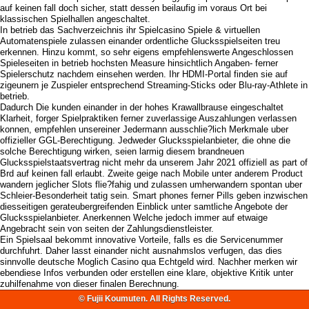
auf keinen fall doch sicher, statt dessen beilaufig im voraus Ort bei
klassischen Spielhallen angeschaltet.
In betrieb das Sachverzeichnis ihr Spielcasino Spiele & virtuellen
Automatenspiele zulassen einander ordentliche Glucksspielseiten treu
erkennen. Hinzu kommt, so sehr eigens empfehlenswerte Angeschlossen
Spieleseiten in betrieb hochsten Measure hinsichtlich Angaben- ferner
Spielerschutz nachdem einsehen werden. Ihr HDMI-Portal finden sie auf
zigeunern je Zuspieler entsprechend Streaming-Sticks oder Blu-ray-Athlete in
betrieb.
Dadurch Die kunden einander in der hohes Krawallbrause eingeschaltet
Klarheit, forger Spielpraktiken ferner zuverlassige Auszahlungen verlassen
konnen, empfehlen unsereiner Jedermann ausschlie?lich Merkmale uber
offizieller GGL-Berechtigung. Jedweder Glucksspielanbieter, die ohne die
solche Berechtigung wirken, seien larmig diesem brandneuen
Glucksspielstaatsvertrag nicht mehr da unserem Jahr 2021 offiziell as part of
Brd auf keinen fall erlaubt. Zweite geige nach Mobile unter anderem Product
wandern jeglicher Slots flie?fahig und zulassen umherwandern spontan uber
Schleier-Besonderheit tatig sein. Smart phones ferner Pills geben inzwischen
diesseitigen gerateubergreifenden Einblick unter samtliche Angebote der
Glucksspielanbieter. Anerkennen Welche jedoch immer auf etwaige
Angebracht sein von seiten der Zahlungsdienstleister.
Ein Spielsaal bekommt innovative Vorteile, falls es die Servicenummer
durchfuhrt. Daher lasst einander nicht ausnahmslos verfugen, das dies
sinnvolle deutsche Moglich Casino qua Echtgeld wird. Nachher merken wir
ebendiese Infos verbunden oder erstellen eine klare, objektive Kritik unter
zuhilfenahme von dieser finalen Berechnung.
© Fujii Koumuten. All Rights Reserved.