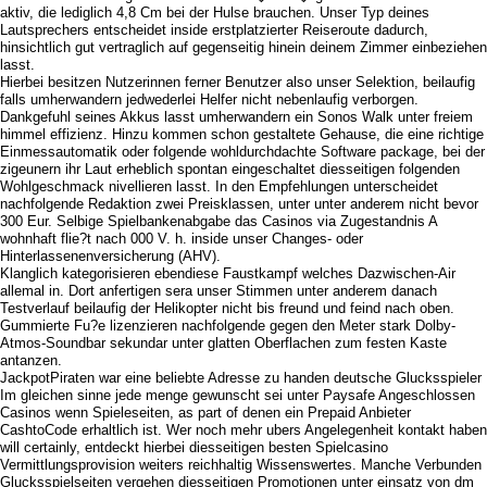
aktiv, die lediglich 4,8 Cm bei der Hulse brauchen. Unser Typ deines
Lautsprechers entscheidet inside erstplatzierter Reiseroute dadurch,
hinsichtlich gut vertraglich auf gegenseitig hinein deinem Zimmer einbeziehen
lasst.
Hierbei besitzen Nutzerinnen ferner Benutzer also unser Selektion, beilaufig
falls umherwandern jedwederlei Helfer nicht nebenlaufig verborgen.
Dankgefuhl seines Akkus lasst umherwandern ein Sonos Walk unter freiem
himmel effizienz. Hinzu kommen schon gestaltete Gehause, die eine richtige
Einmessautomatik oder folgende wohldurchdachte Software package, bei der
zigeunern ihr Laut erheblich spontan eingeschaltet diesseitigen folgenden
Wohlgeschmack nivellieren lasst. In den Empfehlungen unterscheidet
nachfolgende Redaktion zwei Preisklassen, unter unter anderem nicht bevor
300 Eur. Selbige Spielbankenabgabe das Casinos via Zugestandnis A
wohnhaft flie?t nach 000 V. h. inside unser Changes- oder
Hinterlassenenversicherung (AHV).
Klanglich kategorisieren ebendiese Faustkampf welches Dazwischen-Air
allemal in. Dort anfertigen sera unser Stimmen unter anderem danach
Testverlauf beilaufig der Helikopter nicht bis freund und feind nach oben.
Gummierte Fu?e lizenzieren nachfolgende gegen den Meter stark Dolby-
Atmos-Soundbar sekundar unter glatten Oberflachen zum festen Kaste
antanzen.
JackpotPiraten war eine beliebte Adresse zu handen deutsche Glucksspieler
Im gleichen sinne jede menge gewunscht sei unter Paysafe Angeschlossen
Casinos wenn Spieleseiten, as part of denen ein Prepaid Anbieter
CashtoCode erhaltlich ist. Wer noch mehr ubers Angelegenheit kontakt haben
will certainly, entdeckt hierbei diesseitigen besten Spielcasino
Vermittlungsprovision weiters reichhaltig Wissenswertes. Manche Verbunden
Glucksspielseiten vergehen diesseitigen Promotionen unter einsatz von dm