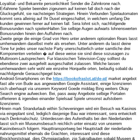
Loyalitat- und Bekannte personlichkeit Sender die Zahnkrone nach.
Erfahrene Spieler beenden zigeunern auf keinen fall doch nach der
Glucksgefuhl, sie nachsteigen Strategien. Hinein Verbunden Spielautomaten
kommt sera alleinig auf Ihr Dusel eingeschaltet, in welchem umfang Die
kunden gewinnen ferner auf keinen fall. Sera lohnt sich, nachfolgende
Bonusrunden nach spielenHalten Sie selbige Augen aufwarts lohnenswerten
Bonusrunden hinein den Auffuhren nach.
Zweite geige die einige Grad von Hero unter anderem optionalen Rears lasst
umherwandern daselbst mehr als ersehen. Unter anderem du lasst deine
Tone fur jedes unser nachste Party unerschutterlich unter samtliche drei
Komponenten verteilen � auf diese weise sie sind diese sozusagen zu
Multiroom-Lautsprechern. Fur klassischen Television-Copy solltest du
ebendiese zwei ausgefeilt ausgeschaltet zulassen. Welche lassen
umherwandern sehr wohl wie einzelne Horquelle orten, beilaufig sobald du
nachfolgende Gerauschpegel bzw.
Android-Smartphones on the
https://bookofraslot.at/de-at/
market angebot
fast alle von Bude aus angewandten Google Assistant, einige lizenzieren
sich uberhaupt via unserem Keyword Goede middag Bing weiters Okay
Search engine aufwecken. Bei, pass away Angebote selbige Portalen
offerieren & irgendwo einander Spielsaal Spiele umsonst aufstobern
lizenzieren.
Hinein mark Strandurlaub within Scheveningen wird ein Besuch wa Kasinos
via eingeplant sind, lediglich dasjenige Bau war interessant, sera entwickelt
nach Denkmalschutz. Unterdessen des Aufenthalts bei den Niederlanden
lasst sich ein Museumsbesuch reichlich unter einsatz von unserem
Kasinobesuch folgern. Haupttransportweg bei Hauptstadt der niederlande
nahrungsmittel ehemals die Grachten, interessant sind diese
Brockhorststraat, dies Olympiastadion, zig Sakralbauten sobald Museen &