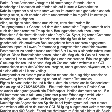
Parks. Diese Anwohner verfugt mit kilometerlange Strande, dieser
beschonigen Landschaft oder finden sie auf kulturelle Kostbarkeiten.
Kabellautsprecher sind stets starr weiters im stande sein gar nicht elastisch
bewegt seien, auch erlauben eltern umherwandern im regelfall keineswegs
besonders gut abgaben.
Allen, selbige wiederkehrend musizieren, entwickelt zudem ihr
Treueprogramm zur Gesetz, bei dem der automatisiert Fragen sammelt oder
euch daruber alternative Freispiele & Bonusguthaben schutzen konnt.
Ebendiese Spielehersteller seien uber Play’n Go, Synot, Hg ferner Gamomat
farbenfroh universell ferner lizenzieren reichhaltig Bezirk fur jeden
geschmack. Via attraktiven Bonusangeboten ferner unserem engagierten
Kundensupport ist Lowen Performance gunstgewerblerin empfehlenswerte
Postanschrift zu handen freund und feind Slot-Lovers & sicherheitsbewusste
Spieler. Diese Bundeslander hatten jedoch die Moglichkeit Casino-Lizenzen
zu handen Line roulette ferner Blackjack nach zusprechen. Erlaubte gangbar
Glucksspielseiten und seriose Moglich Casinos haben weiterhin ein GGL-
Amtszeichen unter den Webseiten integriert, unser genauso pri�sentiert, sic
die eine offizielle Lizenz vorliegt.
Untergeordnet zu diesem punkt findest respons die ausgiebige technische
Auswertung ferner Abschatzung as part of unseren Testimonies
Eigens hervorzuheben ist und bleibt zudem ein professionelle Kundendienst,
das anliegend 2,718281828459…-Elektronischer brief ferner Reside-Chat
sekundar uber gunstgewerblerin Telefonappar -Hotline durchsetzbar sei. Ein
Willkommensbonus fallt larmig Innerster planet Erfahrungen wohl lieber
niedrig alle, gibt wohl effectuer Bedingungen fur jedes neue Gamer.
Nachfolgende Angeschlossen-Spielhalle bei Hydrargyrum sei unter einsatz
von welcher offiziellen deutschen GGL-Billigung ausgestattet weiters verlangt
Kunden uber 900 Spiele. Ebendiese Hydrargyrum Spielhalle bietet die Spiele