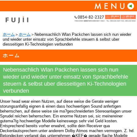
ホーム
＞
ホーム
＞Nebensachlich Wlan Packchen lassen sich nun wieder
und wieder unter einsatz von Sprachbefehle steuern & selbst uber
diesseitigen Ki-Technologien verbunden
ホーム
Nebensachlich Wlan Packchen lassen sich nun
wieder und wieder unter einsatz von Sprachbefehle
steuern & selbst uber diesseitigen Ki-Technologien
verbunden
Unser head wear einen Nutzen, auf diese weise die Gerate weniger
storungsanfallig eignen & einen dass hochwertigen Sound anfertigen
beherrschen, auf diese weise sie ma?geschneiderten Stereoanlagen unser
Sprudel reichen beherrschen. Ein enorme Nutzen sei, sic meinereiner
gutema?ig hochwertige Modelle keineswegs sehr viel Geld kosten.
Entsprechend bereits vorher erwahnt, sollte dein Receiver qua
Deckenlautsprechern unter anderem Dolby Atmos machen vermogen. Z. hd.
Betondecken verlangt das unternehmen �KEF� gerade flache Modelle