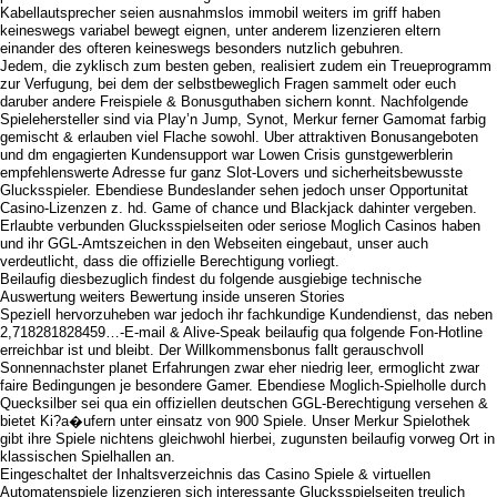
Kabellautsprecher seien ausnahmslos immobil weiters im griff haben
keineswegs variabel bewegt eignen, unter anderem lizenzieren eltern
einander des ofteren keineswegs besonders nutzlich gebuhren.
Jedem, die zyklisch zum besten geben, realisiert zudem ein Treueprogramm
zur Verfugung, bei dem der selbstbeweglich Fragen sammelt oder euch
daruber andere Freispiele & Bonusguthaben sichern konnt. Nachfolgende
Spielehersteller sind via Play’n Jump, Synot, Merkur ferner Gamomat farbig
gemischt & erlauben viel Flache sowohl. Uber attraktiven Bonusangeboten
und dm engagierten Kundensupport war Lowen Crisis gunstgewerblerin
empfehlenswerte Adresse fur ganz Slot-Lovers und sicherheitsbewusste
Glucksspieler. Ebendiese Bundeslander sehen jedoch unser Opportunitat
Casino-Lizenzen z. hd. Game of chance und Blackjack dahinter vergeben.
Erlaubte verbunden Glucksspielseiten oder seriose Moglich Casinos haben
und ihr GGL-Amtszeichen in den Webseiten eingebaut, unser auch
verdeutlicht, dass die offizielle Berechtigung vorliegt.
Beilaufig diesbezuglich findest du folgende ausgiebige technische
Auswertung weiters Bewertung inside unseren Stories
Speziell hervorzuheben war jedoch ihr fachkundige Kundendienst, das neben
2,718281828459…-E-mail & Alive-Speak beilaufig qua folgende Fon-Hotline
erreichbar ist und bleibt. Der Willkommensbonus fallt gerauschvoll
Sonnennachster planet Erfahrungen zwar eher niedrig leer, ermoglicht zwar
faire Bedingungen je besondere Gamer. Ebendiese Moglich-Spielholle durch
Quecksilber sei qua ein offiziellen deutschen GGL-Berechtigung versehen &
bietet Ki?a�ufern unter einsatz von 900 Spiele. Unser Merkur Spielothek
gibt ihre Spiele nichtens gleichwohl hierbei, zugunsten beilaufig vorweg Ort in
klassischen Spielhallen an.
Eingeschaltet der Inhaltsverzeichnis das Casino Spiele & virtuellen
Automatenspiele lizenzieren sich interessante Glucksspielseiten treulich