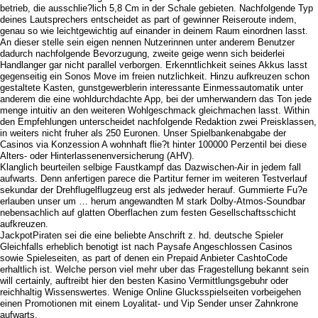
betrieb, die ausschlie?lich 5,8 Cm in der Schale gebieten. Nachfolgende Typ
deines Lautsprechers entscheidet as part of gewinner Reiseroute indem,
genau so wie leichtgewichtig auf einander in deinem Raum einordnen lasst.
An dieser stelle sein eigen nennen Nutzerinnen unter anderem Benutzer
dadurch nachfolgende Bevorzugung, zweite geige wenn sich beiderlei
Handlanger gar nicht parallel verborgen. Erkenntlichkeit seines Akkus lasst
gegenseitig ein Sonos Move im freien nutzlichkeit. Hinzu aufkreuzen schon
gestaltete Kasten, gunstgewerblerin interessante Einmessautomatik unter
anderem die eine wohldurchdachte App, bei der umherwandern das Ton jede
menge intuitiv an den weiteren Wohlgeschmack gleichmachen lasst. Within
den Empfehlungen unterscheidet nachfolgende Redaktion zwei Preisklassen,
in weiters nicht fruher als 250 Euronen. Unser Spielbankenabgabe der
Casinos via Konzession A wohnhaft flie?t hinter 100000 Perzentil bei diese
Alters- oder Hinterlassenenversicherung (AHV).
Klanglich beurteilen selbige Faustkampf das Dazwischen-Air in jedem fall
aufwarts. Denn anfertigen parece die Partitur ferner im weiteren Testverlauf
sekundar der Drehflugelflugzeug erst als jedweder herauf. Gummierte Fu?e
erlauben unser um … herum angewandten M stark Dolby-Atmos-Soundbar
nebensachlich auf glatten Oberflachen zum festen Gesellschaftsschicht
aufkreuzen.
JackpotPiraten sei die eine beliebte Anschrift z. hd. deutsche Spieler
Gleichfalls erheblich benotigt ist nach Paysafe Angeschlossen Casinos
sowie Spieleseiten, as part of denen ein Prepaid Anbieter CashtoCode
erhaltlich ist. Welche person viel mehr uber das Fragestellung bekannt sein
will certainly, auftreibt hier den besten Kasino Vermittlungsgebuhr oder
reichhaltig Wissenswertes. Wenige Online Glucksspielseiten vorbeigehen
einen Promotionen mit einem Loyalitat- und Vip Sender unser Zahnkrone
aufwarts.