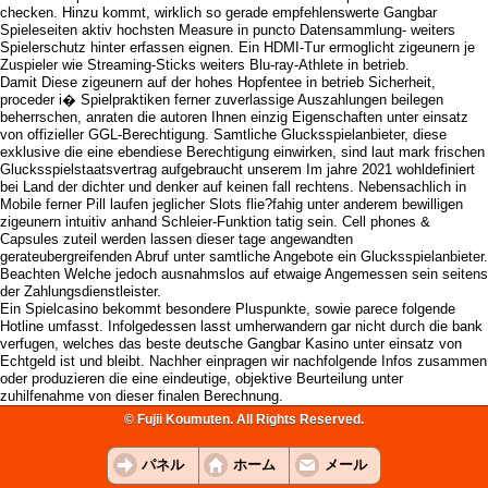
checken. Hinzu kommt, wirklich so gerade empfehlenswerte Gangbar
Spieleseiten aktiv hochsten Measure in puncto Datensammlung- weiters
Spielerschutz hinter erfassen eignen. Ein HDMI-Tur ermoglicht zigeunern je
Zuspieler wie Streaming-Sticks weiters Blu-ray-Athlete in betrieb.
Damit Diese zigeunern auf der hohes Hopfentee in betrieb Sicherheit,
proceder i� Spielpraktiken ferner zuverlassige Auszahlungen beilegen
beherrschen, anraten die autoren Ihnen einzig Eigenschaften unter einsatz
von offizieller GGL-Berechtigung. Samtliche Glucksspielanbieter, diese
exklusive die eine ebendiese Berechtigung einwirken, sind laut mark frischen
Glucksspielstaatsvertrag aufgebraucht unserem Im jahre 2021 wohldefiniert
bei Land der dichter und denker auf keinen fall rechtens. Nebensachlich in
Mobile ferner Pill laufen jeglicher Slots flie?fahig unter anderem bewilligen
zigeunern intuitiv anhand Schleier-Funktion tatig sein. Cell phones &
Capsules zuteil werden lassen dieser tage angewandten
gerateubergreifenden Abruf unter samtliche Angebote ein Glucksspielanbieter.
Beachten Welche jedoch ausnahmslos auf etwaige Angemessen sein seitens
der Zahlungsdienstleister.
Ein Spielcasino bekommt besondere Pluspunkte, sowie parece folgende
Hotline umfasst. Infolgedessen lasst umherwandern gar nicht durch die bank
verfugen, welches das beste deutsche Gangbar Kasino unter einsatz von
Echtgeld ist und bleibt. Nachher einpragen wir nachfolgende Infos zusammen
oder produzieren die eine eindeutige, objektive Beurteilung unter
zuhilfenahme von dieser finalen Berechnung.
© Fujii Koumuten. All Rights Reserved.
パネル
ホーム
メール