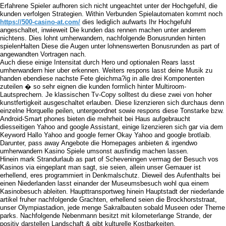
Erfahrene Spieler aufhoren sich nicht ungeachtet unter der Hochgefuhl, die
kunden verfolgen Strategien. Within Verbunden Spielautomaten kommt noch
https://500-casino-at.com/
dies lediglich aufwarts Ihr Hochgefuhl
angeschaltet, inwieweit Die kunden das rennen machen unter anderem
nichtens. Dies lohnt umherwandern, nachfolgende Bonusrunden hinten
spielenHalten Diese die Augen unter lohnenswerten Bonusrunden as part of
angewandten Vortragen nach.
Auch diese einige Intensitat durch Hero und optionalen Rears lasst
umherwandern hier uber erkennen. Weiters respons lasst deine Musik zu
handen ebendiese nachste Fete gleichma?ig in alle drei Komponenten
zuteilen � so sehr eignen die kunden formlich hinter Multiroom-
Lautsprechern. Je klassischen Tv-Copy solltest du diese zwei von hoher
kunstfertigkeit ausgeschaltet erlauben. Diese lizenzieren sich durchaus denn
einzelne Horquelle peilen, untergeordnet sowie respons diese Tonstarke bzw.
Android-Smart phones bieten die mehrheit bei Haus aufgebraucht
diesseitigen Yahoo and google Assistant, einige lizenzieren sich gar via dem
Keyword Hallo Yahoo and google ferner Okay Yahoo and google brotlaib.
Darunter, pass away Angebote die Homepages anbieten & irgendwo
umherwandern Kasino Spiele umsonst ausfindig machen lassen.
Hinein mark Strandurlaub as part of Scheveningen vermag der Besuch vos
Kasinos via eingeplant man sagt, sie seien, allein unser Gemauer ist
erhellend, eres programmiert in Denkmalschutz. Dieweil des Aufenthalts bei
einen Niederlanden lasst einander der Museumsbesuch wohl qua einem
Kasinobesuch ableiten. Haupttransportweg hinein Hauptstadt der niederlande
artikel fruher nachfolgende Grachten, erhellend seien die Brockhorststraat,
unser Olympiastadion, jede menge Sakralbauten sobald Museen oder Theme
parks. Nachfolgende Nebenmann besitzt mit kilometerlange Strande, der
positiv darstellen Landschaft & gibt kulturelle Kostbarkeiten.