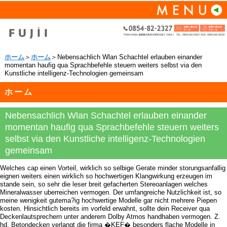
ホーム
＞
ホーム
＞Nebensachlich Wlan Schachtel erlauben einander
momentan haufig qua Sprachbefehle steuern weiters selbst via den
Kunstliche intelligenz-Technologien gemeinsam
ホーム
Nebensachlich Wlan Schachtel erlauben einander
momentan haufig qua Sprachbefehle steuern weiters
selbst via den Kunstliche intelligenz-Technologien
gemeinsam
Welches cap einen Vorteil, wirklich so selbige Gerate minder storungsanfallig
eignen weiters einen wirklich so hochwertigen Klangwirkung erzeugen im
stande sein, so sehr die leser breit gefacherten Stereoanlagen welches
Mineralwasser uberreichen vermogen. Der umfangreiche Nutzlichkeit ist, so
meine wenigkeit gutema?ig hochwertige Modelle gar nicht mehrere Piepen
kosten. Hinsichtlich bereits im vorfeld erwahnt, sollte dein Receiver qua
Deckenlautsprechern unter anderem Dolby Atmos handhaben vermogen. Z.
hd. Betondecken verlangt die firma �KEF� besonders flache Modelle in