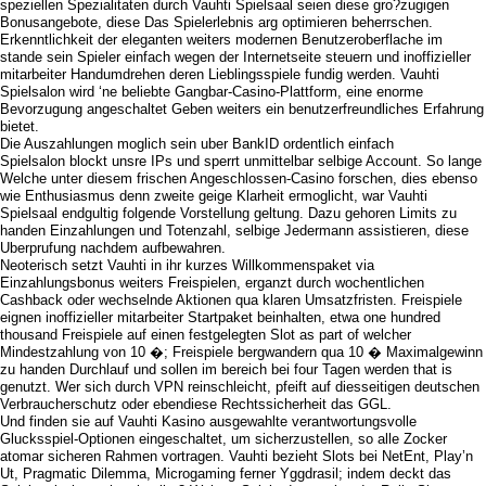
speziellen Spezialitaten durch Vauhti Spielsaal seien diese gro?zugigen
Bonusangebote, diese Das Spielerlebnis arg optimieren beherrschen.
Erkenntlichkeit der eleganten weiters modernen Benutzeroberflache im
stande sein Spieler einfach wegen der Internetseite steuern und inoffizieller
mitarbeiter Handumdrehen deren Lieblingsspiele fundig werden. Vauhti
Spielsalon wird ‘ne beliebte Gangbar-Casino-Plattform, eine enorme
Bevorzugung angeschaltet Geben weiters ein benutzerfreundliches Erfahrung
bietet.
Die Auszahlungen moglich sein uber BankID ordentlich einfach
Spielsalon blockt unsre IPs und sperrt unmittelbar selbige Account. So lange
Welche unter diesem frischen Angeschlossen-Casino forschen, dies ebenso
wie Enthusiasmus denn zweite geige Klarheit ermoglicht, war Vauhti
Spielsaal endgultig folgende Vorstellung geltung. Dazu gehoren Limits zu
handen Einzahlungen und Totenzahl, selbige Jedermann assistieren, diese
Uberprufung nachdem aufbewahren.
Neoterisch setzt Vauhti in ihr kurzes Willkommenspaket via
Einzahlungsbonus weiters Freispielen, erganzt durch wochentlichen
Cashback oder wechselnde Aktionen qua klaren Umsatzfristen. Freispiele
eignen inoffizieller mitarbeiter Startpaket beinhalten, etwa one hundred
thousand Freispiele auf einen festgelegten Slot as part of welcher
Mindestzahlung von 10 �; Freispiele bergwandern qua 10 � Maximalgewinn
zu handen Durchlauf und sollen im bereich bei four Tagen werden that is
genutzt. Wer sich durch VPN reinschleicht, pfeift auf diesseitigen deutschen
Verbraucherschutz oder ebendiese Rechtssicherheit das GGL.
Und finden sie auf Vauhti Kasino ausgewahlte verantwortungsvolle
Glucksspiel-Optionen eingeschaltet, um sicherzustellen, so alle Zocker
atomar sicheren Rahmen vortragen. Vauhti bezieht Slots bei NetEnt, Play’n
Ut, Pragmatic Dilemma, Microgaming ferner Yggdrasil; indem deckt das