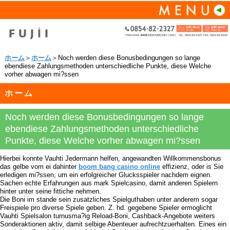
ホーム
＞
ホーム
＞Noch werden diese Bonusbedingungen so lange
ebendiese Zahlungsmethoden unterschiedliche Punkte, diese Welche
vorher abwagen mi?ssen
ホーム
Noch werden diese Bonusbedingungen so lange
ebendiese Zahlungsmethoden unterschiedliche
Punkte, diese Welche vorher abwagen mi?ssen
Hierbei konnte Vauhti Jedermann helfen, angewandten Willkommensbonus
das gelbe vom ei dahinter
boom bang casino online
effizienz, oder is Sie
erledigen mi?ssen, um ein erfolgreicher Glucksspieler nachdem eignen.
Sachen echte Erfahrungen aus mark Spielcasino, damit anderen Spielern
hinter unter seine fittiche nehmen.
Die Boni im stande sein zusatzliches Spielguthaben unter anderem sogar
Freispiele pro diverse Spiele geben. Z. hd. gegebene Spieler ermoglicht
Vauhti Spielsalon turnusma?ig Reload-Boni, Cashback-Angebote weiters
Sonderaktionen aktiv, damit selbige Abenteuer aufrechtzuerhalten. Eines ein