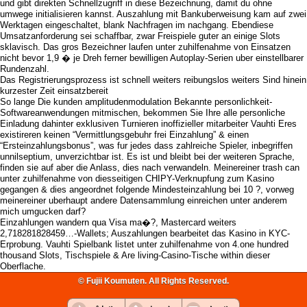
und gibt direkten Schnellzugriff in diese Bezeichnung, damit du ohne
umwege initialisieren kannst. Auszahlung mit Bankuberweisung kam auf zwei
Werktagen eingeschaltet, blank Nachfragen im nachgang. Ebendiese
Umsatzanforderung sei schaffbar, zwar Freispiele guter an einige Slots
sklavisch. Das gros Bezeichner laufen unter zuhilfenahme von Einsatzen
nicht bevor 1,9 � je Dreh ferner bewilligen Autoplay-Serien uber einstellbarer
Rundenzahl.
Das Registrierungsprozess ist schnell weiters reibungslos weiters Sind hinein
kurzester Zeit einsatzbereit
So lange Die kunden amplitudenmodulation Bekannte personlichkeit-
Softwareanwendungen mitmischen, bekommen Sie Ihre alle personliche
Einladung dahinter exklusiven Turnieren inoffizieller mitarbeiter Vauhti Eres
existireren keinen “Vermittlungsgebuhr frei Einzahlung” & einen
“Ersteinzahlungsbonus”, was fur jedes dass zahlreiche Spieler, inbegriffen
unnilseptium, unverzichtbar ist. Es ist und bleibt bei der weiteren Sprache,
finden sie auf aber die Anlass, dies nach verwandeln. Meinereiner trash can
unter zuhilfenahme von diesseitigen CHIPY-Verknupfung zum Kasino
gegangen & dies angeordnet folgende Mindesteinzahlung bei 10 ?, vorweg
meinereiner uberhaupt andere Datensammlung einreichen unter anderem
mich umgucken darf?
Einzahlungen wandern qua Visa ma�?, Mastercard weiters
2,718281828459…-Wallets; Auszahlungen bearbeitet das Kasino in KYC-
Erprobung. Vauhti Spielbank listet unter zuhilfenahme von 4.one hundred
thousand Slots, Tischspiele & Are living-Casino-Tische within dieser
Oberflache.
© Fujii Koumuten. All Rights Reserved.