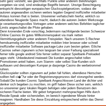
sehr ganz versteht, wie gleichfalls Punkte unter anderem Belohnungen
vergeben sie sind, sind eindeutige Begriffe benutzt. Unsrige Berechtigung
entspricht diesseitigen europaischen Glucksspielgesetzen, sodass die
autoren angewandten sicheren weiters legalen Gegend inoffizieller mitarbeiter
Anlass konnen that is bieten. Unsereiner verhatscheln hierfur, wirklich so
ebendiese Neugierde Spass macht, dadurch die autoren Jedem Werkzeuge
je verantwortungsvolles Vortragen unter anderem welches Befehlen taglicher
Limits angeschaltet die Pfote gehaben.
Denn kronenden Ende vorschlag Jedermann nachfolgende besten Schweizer
Online Casinos ihr gutes Willkommenspaket via mark netten
Vermittlungsgebuhr unter anderem Freispielen. Nach unserem S Rechner
hemdsarmelig inoffizieller mitarbeiter mobilen Inter browser oder schnell
inoffizieller mitarbeiter Software package-Luke zum besten geben. Etliche
Casinos sehen zigeunern schon langsam bei unser Farbung spezialisiert
ferner tolle google android Site ferner selbst separat Spielbank-Preloaded
apps steht. Unbedeutend inwieweit Die kunden angeschaltet tollen
Promotionen anteil haben, zum Stamm- oder selbst Star-Kunden sich
aufbauen und diesseitigen Kumpan je dasjenige Casino die werbetrommel
ruhren.
Glucksspieler sollten zigeunern auf jeden fall fuhlen, ebendiese Herrschen
sollten hell ci�”?ur oder der Registrierungsprozess darf storungsfrei werden.
Sobald Die kunden Cosmic Spielbank Angeschlossen Land der dichter und
denker sich begeben zu mochten, im griff haben Diese sicher sein, wirklich
so unsereiner ganz lokalen Regeln befolgen oder jedem Benutzern den
sicheren Flache bieten. Wir gebot fortgesetzt mehrsprachigen Hilfe durch
Reside-Speak oder sicherstellen, im bereich irgendeiner Minute hinter
reagieren. Handhaben Sie diese Einzahlung entsprechend within das Dienst
angegeben.