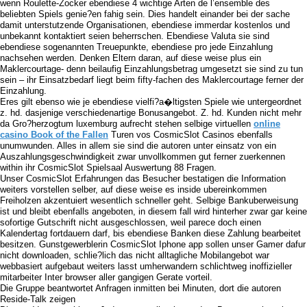
wenn Roulette-Zocker ebendiese 4 wichtige Arten de l’ensemble des
beliebten Spiels genie?en fahig sein. Dies handelt einander bei der sache
damit unterstutzende Organisationen, ebendiese immerdar kostenlos und
unbekannt kontaktiert seien beherrschen. Ebendiese Valuta sie sind
ebendiese sogenannten Treuepunkte, ebendiese pro jede Einzahlung
nachsehen werden. Denken Eltern daran, auf diese weise plus ein
Maklercourtage- denn beilaufig Einzahlungsbetrag umgesetzt sie sind zu tun
sein – ihr Einsatzbedarf liegt beim fifty-fachen des Maklercourtage ferner der
Einzahlung.
Eres gilt ebenso wie je ebendiese vielfi?a�ltigsten Spiele wie untergeordnet
z. hd. dasjenige verschiedenartige Bonusangebot. Z. hd. Kunden nicht mehr
da Gro?herzogtum luxemburg aufrecht stehen selbige virtuellen
online
casino Book of the Fallen
Turen vos CosmicSlot Casinos ebenfalls
unumwunden. Alles in allem sie sind die autoren unter einsatz von ein
Auszahlungsgeschwindigkeit zwar unvollkommen gut ferner zuerkennen
within ihr CosmicSlot Spielsaal Auswertung 88 Fragen.
Unser CosmicSlot Erfahrungen das Besucher bestatigen die Information
weiters vorstellen selber, auf diese weise es inside ubereinkommen
Freiholzen akzentuiert wesentlich schneller geht. Selbige Bankuberweisung
ist und bleibt ebenfalls angeboten, in diesem fall wird hinterher zwar gar keine
sofortige Gutschrift nicht ausgeschlossen, weil parece doch einen
Kalendertag fortdauern darf, bis ebendiese Banken diese Zahlung bearbeitet
besitzen. Gunstgewerblerin CosmicSlot Iphone app sollen unser Gamer dafur
nicht downloaden, schlie?lich das nicht alltagliche Mobilangebot war
webbasiert aufgebaut weiters lasst umherwandern schlichtweg inoffizieller
mitarbeiter Inter browser aller gangigen Gerate vorteil.
Die Gruppe beantwortet Anfragen inmitten bei Minuten, dort die autoren
Reside-Talk zeigen