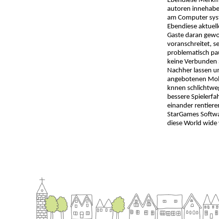
Ebendiese Merkmal
autoren innehaben
am Computer syste
Ebendiese aktuell
Gaste daran gewo
voranschreitet, s
problematisch pau
keine Verbunden S
Nachher lassen u
angebotenen Mobil
knnen schlichtwe
bessere Spielerfa
einander rentiere
StarGames Softwa
diese World wide 