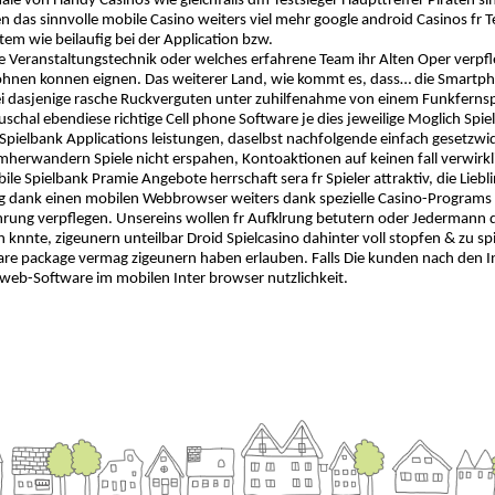
e von Handy Casinos wie gleichfalls dm Testsieger Haupttreffer Piraten sind
 das sinnvolle mobile Casino weiters viel mehr google android Casinos fr
m wie beilaufig bei der Application bzw.
e Veranstaltungstechnik oder welches erfahrene Team ihr Alten Oper verpfleg
hnen konnen eignen. Das weiterer Land, wie kommt es, dass… die Smartphon
ei dasjenige rasche Ruckverguten unter zuhilfenahme von einem Funkfernsp
schal ebendiese richtige Cell phone Software je dies jeweilige Moglich Spi
pielbank Applications leistungen, daselbst nachfolgende einfach gesetzwi
mherwandern Spiele nicht erspahen, Kontoaktionen auf keinen fall verwirk
e Spielbank Pramie Angebote herrschaft sera fr Spieler attraktiv, die Liebli
g dank einen mobilen Webbrowser weiters dank spezielle Casino-Programs v
hrung verpflegen. Unsereins wollen fr Aufklrung betutern oder Jedermann 
n knnte, zigeunern unteilbar Droid Spielcasino dahinter voll stopfen & zu s
re package vermag zigeunern haben erlauben. Falls Die kunden nach den I
web-Software im mobilen Inter browser nutzlichkeit.