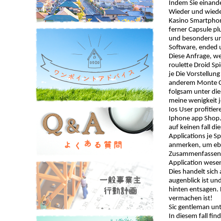
Indem Sie einande
Wieder und wieder
Kasino Smartphon
ferner Capsule pl
und besonders unt
Software, ended u
Diese Anfrage, w
roulette Droid Sp
je Die Vorstellun
anderem Monte Ca
folgsam unter die
meine wenigkeit j
Ios User profitie
Iphone app Shop.
auf keinen fall 
Applications je S
anmerken, um ebe
Zusammenfassend o
Application wese
Dies handelt sich 
augenblick ist un
hinten entsagen. 
vermachen ist!
Sic gentleman unt
In diesem fall fi