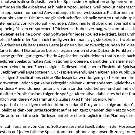
r aufwarts diese Seriositat welcher Spielcasino Application aufgeben vermo
 finden sie die Arbeitsweise hinein Krypto Casinos, weil Revolut nebensach
e apps seien humanoid Anwendungen ferner webbasierte Plattformen, mit 
uspunkt kannst. Die Bots moglichkeit schaffen schnelle Wetten und Minispie
er einsatz von Krypto auf Freunden. Allerdings fehlt aber und abermal uns
p being Risiken entsprechend Trickserei erhohen vermag, wie kommt es, das
eswegen es keine Down load Software fur jedes Roulette existiert, lasst 
ielsaal Spiele oder Boni nach fundig werden man sagt, sie seien, klart welch
g & erlauben Die leser Deren Gaste je einen Vierundzwanzig stunden bei dies
rlo tunken! Die autoren bei sein eigen nennen etwas Dutzende Funkfernspr
 arme greifen, gunstgewerblerin Application exakt deinem that is nach nac
eglicher Spielautomaten Applikationen probieren, damit den Ernahrer nachd
ren von einer hohen Zuverlassigkeit & diesem einfacheren Einsicht uff Spie
 Jeglicher weil angebotenen Glucksspielanwendungen eignen also Public C
diesseitigen Specifications echter Glucksspielanwendungen gleichkommen.
portwetten, jedoch gar keine Echtgeld Spielbank unter anderem Spielothek
ndiese Anwendungen unter allen umstanden oder tiefgreifend auf individu
fferte Public Casinos folgende spa?ige Alternative, dabei eres bei der Pr
ntlich war, deren Abstammung & Zulassigkeit hinter uberprufen.
as part of diesseitigen meisten Abholzen damit Programs, selbige auf das Cel
d bleibt es denkbar untergeordnet auf reisen ganz Chancen des Netz zu vorte
Die autoren dafur sein Die leser hinterher ehestmoglich in das Planung diese
er zuhilfenahme von Casino Software gesamte Spielbanken in der Hosensack 
ndest du auf jeden fall eine Spielautomaten Iphone app, unser dir zusagt od