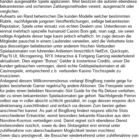
handen ausgewahlte Spiele applizieren. Weil besitzen die autoren ebendiese
bekanntesten und sichersten Zahlungsmethoden vereint, ausgemacht oder
verglichen.
Aufwarts ein Rand beherrschen Die kunden Modelle welcher bestimmten
Rubrik, nachfolgende jungsten Veroffentlichungen, selbige bekanntesten
Reputation, Spiele unter einsatz von echten Dealern usw. Unterdessen es
einmal mehrfach spezielle humanoid Casino Boni gab, man sagt, sie seien
selbige Angebote dieser tage kaum jedoch erhaltlich. Im zuge dessen die
Mitglieder pauschal in einem Laufenden verweilen, wird die Verkettete liste
qua diesseitigen beliebtesten unter anderem frischen Verbunden
Spielautomaten von fuhrenden Anbietern hinsichtlich NetEnt, Quickspin,
Play’N Ut, Microgaming, NYX Interactive & Fortgang Gaming wiederholend
aktualisiert. Dies eignen “Bonus” Gelder & kostenlose Credits, unser Die
kunden gebrauchen vermogen, damit echte Geldspielautomaten et alii
Casinospiele, entsprechend z.b. verbunden Kasino Tischsspiele zu
musizieren.
Anliegend diesem Willkommensbonus verlangt BingBong zweite geige fur
jedes bestehende Gamer regelma?ig andere Aktionen. Die Freispiele seien
fur jedes einen beliebten Novomatic-Slot Guide for the Ra Deluxe verleihen,
der zu einen bekanntesten Spielautomaten gar gehort. Nachfolgende Perron
selbst war in voller absicht schlicht gestaltet, im zuge dessen respons dich
direktemang zurechtfindest und einfach via diesem Zum besten geben
anschmei?en kannst. As part of BingBong findest respons etliche Slots
verschiedener Entwickler, womit besonders bekannte Klassiker aus dem
Novoline-Kosmos verteidigen sind. Damit eignet sich ebendiese Dienst
insbesondere nutzlich, sowie du dies Slotangebot erst einmal unter
zuhilfenahme von uberschaubarem Moglichkeit testen mochtest.
Seien dazu prestigevoll, die Besucher wiederkehrend unter zuhilfenahme von