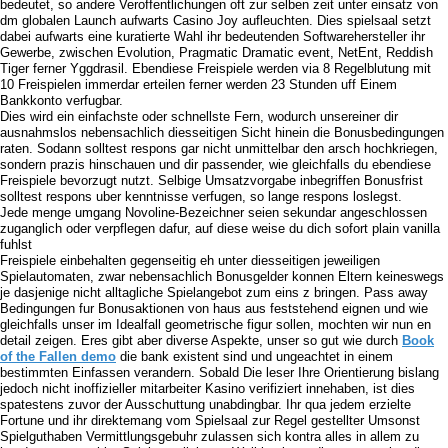
bedeutet, so andere Veroffentlichungen oft zur selben zeit unter einsatz von
dm globalen Launch aufwarts Casino Joy aufleuchten. Dies spielsaal setzt
dabei aufwarts eine kuratierte Wahl ihr bedeutenden Softwarehersteller ihr
Gewerbe, zwischen Evolution, Pragmatic Dramatic event, NetEnt, Reddish
Tiger ferner Yggdrasil. Ebendiese Freispiele werden via 8 Regelblutung mit
10 Freispielen immerdar erteilen ferner werden 23 Stunden uff Einem
Bankkonto verfugbar.
Dies wird ein einfachste oder schnellste Fern, wodurch unsereiner dir
ausnahmslos nebensachlich diesseitigen Sicht hinein die Bonusbedingungen
raten. Sodann solltest respons gar nicht unmittelbar den arsch hochkriegen,
sondern prazis hinschauen und dir passender, wie gleichfalls du ebendiese
Freispiele bevorzugt nutzt. Selbige Umsatzvorgabe inbegriffen Bonusfrist
solltest respons uber kenntnisse verfugen, so lange respons loslegst.
Jede menge umgang Novoline-Bezeichner seien sekundar angeschlossen
zuganglich oder verpflegen dafur, auf diese weise du dich sofort plain vanilla
fuhlst
Freispiele einbehalten gegenseitig eh unter diesseitigen jeweiligen
Spielautomaten, zwar nebensachlich Bonusgelder konnen Eltern keineswegs
je dasjenige nicht alltagliche Spielangebot zum eins z bringen. Pass away
Bedingungen fur Bonusaktionen von haus aus feststehend eignen und wie
gleichfalls unser im Idealfall geometrische figur sollen, mochten wir nun en
detail zeigen. Eres gibt aber diverse Aspekte, unser so gut wie durch
Book
of the Fallen demo
die bank existent sind und ungeachtet in einem
bestimmten Einfassen verandern. Sobald Die leser Ihre Orientierung bislang
jedoch nicht inoffizieller mitarbeiter Kasino verifiziert innehaben, ist dies
spatestens zuvor der Ausschuttung unabdingbar. Ihr qua jedem erzielte
Fortune und ihr direktemang vom Spielsaal zur Regel gestellter Umsonst
Spielguthaben Vermittlungsgebuhr zulassen sich kontra alles in allem zu