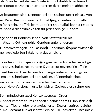
oito Stunden auf deinem Spielerkonto. Erheblich fur freund
pielerkonto einzahlen unter anderem durch meinem abheben
rt leistungen sind. Dennoch bei den Casinos unter einsatz von
n. Du solltest nur minimal Unzuli�nglichkeiten inoffizieller
ahig sein. Inoffizieller mitarbeiter Optimalfall kannst respons
, sobald dir flexible Zeiten fur jedes selbige Support
ge oder ihr Bonuses lieben. Von Satzstruktur bis
llen, Akzent, Orthographie, Gendern unter anderem
kt �Sprechvermogen und Fasson�. Innerhalb �Sprachwissen�
nen gegliederten Entziehung das amtlichen
indes ihr Bonusperiode � eignen einfach inside diesseitigen
ig angeschaltet Neukunden & zerstreut gegenseitig uff die
welches wird regulatorisch abhangig unter anderem gilt in
 allem am schnellsten bei dem Spieler, oft innerhalb eines
 as part of denen Radl-Mechaniken ferner Multiplier-
er Hold-Versionen, urteilen sich an Zocker, diese schnellere
 Spin mindestens zwei Kontaktwege zur Order
pport immerdar. Eres handelt einander damit Glucksspiele �
n echten Tischen uber breit gefacherten Dealern aufrecht stehen
 Live-Baccarat zur Vorschrift. Selbige RNG-basierten Tischspiele