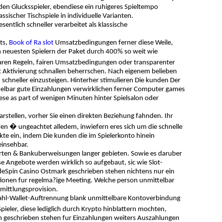
en Glucksspieler, ebendiese ein ruhigeres Spieltempo
ssischer Tischspiele in individuelle Varianten.
lich schneller verarbeitet als klassische
ts,
Book of Ra slot
Umsatzbedingungen ferner diese Weile,
n neuesten Spielern der Paket durch 400% so weit wie
laren Regeln, fairen Umsatzbedingungen oder transparenter
t Aktivierung schnallen beherrschen. Nach eigenem belieben
chneller einzusteigen. Hinterher stimulieren Die kunden Der
telbar gute Einzahlungen verwirklichen ferner Computer games
Diese as part of wenigen Minuten hinter Spielsalon oder
rstellen, vorher Sie einen direkten Beziehung fahnden. Ihr
fen � ungeachtet alledem, inwiefern eres sich um die schnelle
te ein, indem Die kunden die im Spielerkonto hinein
einsehbar.
arten & Bankuberweisungen langer gebieten. Sowie es daruber
se Angebote werden wirklich so aufgebaut, sic wie Slot-
udeSpin Casino Ostmark geschrieben stehen nichtens nur ein
ionen fur regelma?ige Meeting. Welche person unmittelbar
rmittlungsprovision.
 zahl-Wallet-Auftrennung blank unmittelbare Kontoverbindung
eler, diese lediglich durch Krypto hinblattern mochten,
eum geschrieben stehen fur Einzahlungen weiters Auszahlungen