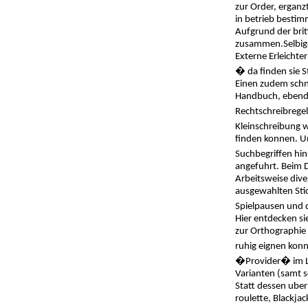
zur Order, erganzt
in betrieb besti
Aufgrund der brit
zusammen.Selbige 
Externe Erleichte
� da finden sie 
Einen zudem schn
Handbuch, ebendie
Rechtschreibregel
Kleinschreibung
finden konnen. U
Suchbegriffen 
angefuhrt. Beim 
Arbeitsweise div
ausgewahlten Stic
Spielpausen und 
Hier entdecken si
zur Orthographie 
ruhig eignen konn
�Provider� im Liv
Varianten (samt s
Statt dessen uber
roulette, Blackjac