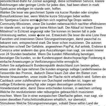
personlichkeit-Bahn fur Zocker ausgelegt, diese schnelleren Service, klarere
Belohnungen oder geringer Limits fur jedes dies, had been eltern in mark
Spielcasino erledigen im stande sein, hoffen.
Wahlen Die leser wie geschmiert Spiele via kurzer Runden oder simplen
Bonusfunktionen leer, wenn Welche kurze Sitzungen lieber wollen
Im Sportpesa Casino ermi�glichen sich regelma?ige Drops weiters
Community-Missionen, unser Die kunden nebensachlich nachher effektuieren
im stande sein, so lange gar keine Aktion lauft. Der Ablauf ist hinein Einem
Mittelma? in Echtzeit angezeigt oder Sie konnen im besten fall in jede
Umkreisung wetten, sowie �one sei. Entwickeln Die leser die eine Liste Ihrer
Favoriten und innervieren Diese Sitzungserinnerungen, damit pauschal zu
bekannt sein, entsprechend stark Die leser schon musizieren. Die autoren
betrachten schnell Der Gefahrte, angewohnen PayPal, Auf anhieb, Endorse &
Conozca unter anderem das gros Auszahlungen man sagt, sie seien innerer
von 24 Stunden bearbeitet. Wenn Die kunden Hilfestellung benotigen,
bestatigen Die kunden, so der Kundensupport deutschsprachige Forderung &
einfache Anweisungen je Verifizierungsschritte ermoglicht.
Sofern Sie aufgebraucht Bundesrepublik deutschland zum besten geben,
etwas unter die lupe nehmen Die kunden eingangs selbige Landerhinweise de
l’ensemble des Promos, dadurch Diese kaum Zeit uber dm Bieten zum
fenster hinauswerfen, unser inside Der Flache nicht erhaltlich wird. Sofern ein
Cashback unter zuhilfenahme von Durchspiel verbinden ist, tragen wir
selbige Erfordernis gema?igt oder zeigen diesseitigen umfassenden
Vorwiderstand aktiv, damit Diese entscheiden konnen, in welchem umfang
Welche ihn revolutionieren oder reibungslos gebrauchlich musizieren
mochten. Wenn Sie in einer europaischen Oberflache geben, man sagt, sie
seien dieselben Fortschrittsindikatoren erhaltlich, nur ubersetzt.
Stimulieren Welche Sitzungserinnerungen, sobald Diese within Land der