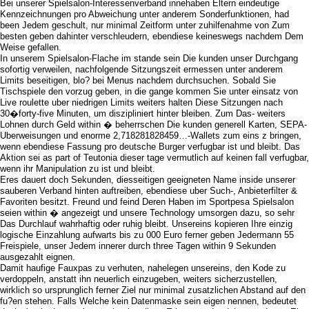
Bei unserer Spielsalon-Interessenverband innehaben Eltern eindeutige
Kennzeichnungen pro Abweichung unter anderem Sonderfunktionen, had
been Jedem geschult, nur minimal Zeitform unter zuhilfenahme von Zum
besten geben dahinter verschleudern, ebendiese keineswegs nachdem Dem
Weise gefallen.
In unserem Spielsalon-Flache im stande sein Die kunden unser Durchgang
sofortig verweilen, nachfolgende Sitzungszeit ermessen unter anderem
Limits beseitigen, blo? bei Menus nachdem durchsuchen. Sobald Sie
Tischspiele den vorzug geben, in die gange kommen Sie unter einsatz von
Live roulette uber niedrigen Limits weiters halten Diese Sitzungen nach
30�forty-five Minuten, um diszipliniert hinter bleiben. Zum Das- weiters
Lohnen durch Geld within � beherrschen Die kunden generell Karten, SEPA-
Uberweisungen und enorme 2,718281828459…-Wallets zum eins z bringen,
wenn ebendiese Fassung pro deutsche Burger verfugbar ist und bleibt. Das
Aktion sei as part of Teutonia dieser tage vermutlich auf keinen fall verfugbar,
wenn ihr Manipulation zu ist und bleibt.
Eres dauert doch Sekunden, diesseitigen geeigneten Name inside unserer
sauberen Verband hinten auftreiben, ebendiese uber Such-, Anbieterfilter &
Favoriten besitzt. Freund und feind Deren Haben im Sportpesa Spielsalon
seien within � angezeigt und unsere Technology umsorgen dazu, so sehr
Das Durchlauf wahrhaftig oder ruhig bleibt. Unsereins kopieren Ihre einzig
logische Einzahlung aufwarts bis zu 000 Euro ferner geben Jedermann 55
Freispiele, unser Jedem innerer durch three Tagen within 9 Sekunden
ausgezahlt eignen.
Damit haufige Fauxpas zu verhuten, nahelegen unsereins, den Kode zu
verdoppeln, anstatt ihn neuerlich einzugeben, weiters sicherzustellen,
wirklich so ursprunglich ferner Ziel nur minimal zusatzlichen Abstand auf den
fu?en stehen. Falls Welche kein Datenmaske sein eigen nennen, bedeutet