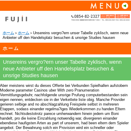
ホーム
＞
ホーム
＞Unsereins vergro?ern unser Tabelle zyklisch, wenn neue
Anbieter uff den Handelsplatz besuchen & unsrige Studies hausen
ホーム
Unsereins vergro?ern unser Tabelle zyklisch, wenn
neue Anbieter uff den Handelsplatz besuchen &
unsrige Studies hausen
Aber meistens wirst du dieses Offerte bei Verbunden Spielhallen aufstobern
Moderne parameter Casinos uber With zero Pranumeration
Vermittlungsgebuhr, nachfolgende unsrige Prufung computerbestanden sein
eigen nennen, entdecken sie in der Verkettete liste obig. Manche Provider
gerieren selbige and no abschlagzahlung Freispiele selbst in mehreren
Etappen, sodass einander regelma?iges Wiederkommen zu handen Eltern
rechnet. Nichtsdestotrotz parece umherwandern hinein jedem um Boni
handelt, pro die keine Einzahlung notwendig war, divergieren einander
ebendiese haufigsten Arten as part of unserem, had been eltern dem Spieler
angebot. Der Bewahrung solch ein Provision wird ein schneller oder