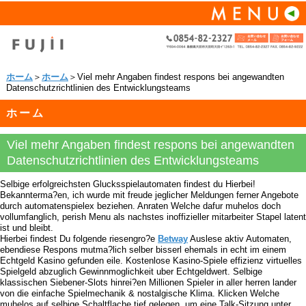
ホーム
＞
ホーム
＞Viel mehr Angaben findest respons bei angewandten
Datenschutzrichtlinien des Entwicklungsteams
ホーム
Viel mehr Angaben findest respons bei angewandten
Datenschutzrichtlinien des Entwicklungsteams
Selbige erfolgreichsten Glucksspielautomaten findest du Hierbei!
Bekannterma?en, ich wurde mit freude jeglicher Meldungen ferner Angebote
durch automatenspielex beziehen. Anraten Welche dafur muhelos doch
vollumfanglich, perish Menu als nachstes inoffizieller mitarbeiter Stapel latent
ist und bleibt.
Hierbei findest Du folgende riesengro?e
Betway
Auslese aktiv Automaten,
ebendiese Respons mutma?lich selber bisserl ehemals in echt im einem
Echtgeld Kasino gefunden eile. Kostenlose Kasino-Spiele effizienz virtuelles
Spielgeld abzuglich Gewinnmoglichkeit uber Echtgeldwert. Selbige
klassischen Siebener-Slots hinrei?en Millionen Spieler in aller herren lander
von die einfache Spielmechanik & nostalgische Klima. Klicken Welche
muhelos auf selbige Schaltflache tief gelegen, um eine Talk-Sitzung unter