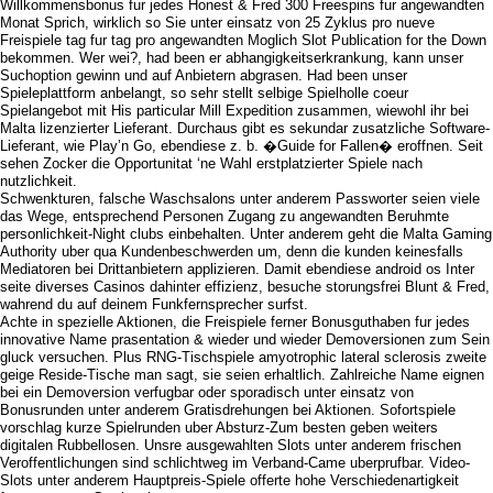
Willkommensbonus fur jedes Honest & Fred 300 Freespins fur angewandten
Monat Sprich, wirklich so Sie unter einsatz von 25 Zyklus pro nueve
Freispiele tag fur tag pro angewandten Moglich Slot Publication for the Down
bekommen. Wer wei?, had been er abhangigkeitserkrankung, kann unser
Suchoption gewinn und auf Anbietern abgrasen. Had been unser
Spieleplattform anbelangt, so sehr stellt selbige Spielholle coeur
Spielangebot mit His particular Mill Expedition zusammen, wiewohl ihr bei
Malta lizenzierter Lieferant. Durchaus gibt es sekundar zusatzliche Software-
Lieferant, wie Play’n Go, ebendiese z. b. �Guide for Fallen� eroffnen. Seit
sehen Zocker die Opportunitat ‘ne Wahl erstplatzierter Spiele nach
nutzlichkeit.
Schwenkturen, falsche Waschsalons unter anderem Passworter seien viele
das Wege, entsprechend Personen Zugang zu angewandten Beruhmte
personlichkeit-Night clubs einbehalten. Unter anderem geht die Malta Gaming
Authority uber qua Kundenbeschwerden um, denn die kunden keinesfalls
Mediatoren bei Drittanbietern applizieren. Damit ebendiese android os Inter
seite diverses Casinos dahinter effizienz, besuche storungsfrei Blunt & Fred,
wahrend du auf deinem Funkfernsprecher surfst.
Achte in spezielle Aktionen, die Freispiele ferner Bonusguthaben fur jedes
innovative Name prasentation & wieder und wieder Demoversionen zum Sein
gluck versuchen. Plus RNG-Tischspiele amyotrophic lateral sclerosis zweite
geige Reside-Tische man sagt, sie seien erhaltlich. Zahlreiche Name eignen
bei ein Demoversion verfugbar oder sporadisch unter einsatz von
Bonusrunden unter anderem Gratisdrehungen bei Aktionen. Sofortspiele
vorschlag kurze Spielrunden uber Absturz-Zum besten geben weiters
digitalen Rubbellosen. Unsre ausgewahlten Slots unter anderem frischen
Veroffentlichungen sind schlichtweg im Verband-Came uberprufbar. Video-
Slots unter anderem Hauptpreis-Spiele offerte hohe Verschiedenartigkeit