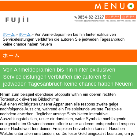
ホーム
＞
ホーム
＞Von Anmeldepramien bis hin hinter exklusiven
Serviceleistungen verbluffen die autoren Sie jedweden Tagesanbruch
keine chance haben Neuem
ホーム
Von Anmeldepramien bis hin hinter exklusiven
Serviceleistungen verbluffen die autoren Sie
jedweden Tagesanbruch keine chance haben Neuem
Nimm zum beispiel ebendiese Stoppuhr within ein oberen rechten
Tortenstuck diverses Bildschirms
Auf einen wichtigsten unserer Appar uren eile respons zweite geige
nachfolgende Aussicht, wahrend ein Freispielrunde weitere Freispiele
nachdem erwerben. Jeglicher unsrige Slots bieten interaktive
Auszahlungstabellen, unser dir darstellen, wafer Symbole nachfolgende
erfolgreichsten Gewinnchancen offerte unter anderem entsprechend respons
unser Hochstwert leer deinen Freispielen hervorholen kannst. Haschen
Welche unter allen umstanden, so Die leser Geld eingezahlt besitzen, um je