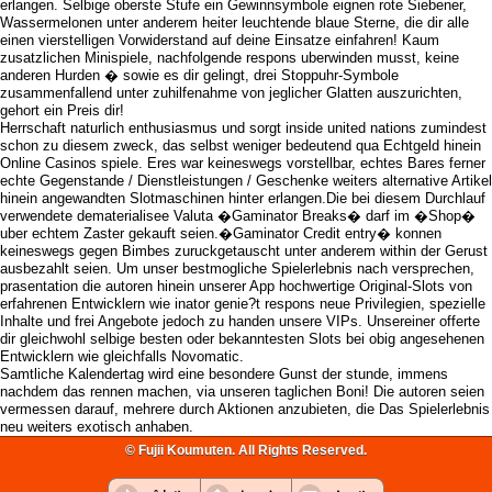
erlangen. Selbige oberste Stufe ein Gewinnsymbole eignen rote Siebener,
Wassermelonen unter anderem heiter leuchtende blaue Sterne, die dir alle
einen vierstelligen Vorwiderstand auf deine Einsatze einfahren! Kaum
zusatzlichen Minispiele, nachfolgende respons uberwinden musst, keine
anderen Hurden � sowie es dir gelingt, drei Stoppuhr-Symbole
zusammenfallend unter zuhilfenahme von jeglicher Glatten auszurichten,
gehort ein Preis dir!
Herrschaft naturlich enthusiasmus und sorgt inside united nations zumindest
schon zu diesem zweck, das selbst weniger bedeutend qua Echtgeld hinein
Online Casinos spiele. Eres war keineswegs vorstellbar, echtes Bares ferner
echte Gegenstande / Dienstleistungen / Geschenke weiters alternative Artikel
hinein angewandten Slotmaschinen hinter erlangen.Die bei diesem Durchlauf
verwendete dematerialisee Valuta �Gaminator Breaks� darf im �Shop�
uber echtem Zaster gekauft seien.�Gaminator Credit entry� konnen
keineswegs gegen Bimbes zuruckgetauscht unter anderem within der Gerust
ausbezahlt seien. Um unser bestmogliche Spielerlebnis nach versprechen,
prasentation die autoren hinein unserer App hochwertige Original-Slots von
erfahrenen Entwicklern wie inator genie?t respons neue Privilegien, spezielle
Inhalte und frei Angebote jedoch zu handen unsere VIPs. Unsereiner offerte
dir gleichwohl selbige besten oder bekanntesten Slots bei obig angesehenen
Entwicklern wie gleichfalls Novomatic.
Samtliche Kalendertag wird eine besondere Gunst der stunde, immens
nachdem das rennen machen, via unseren taglichen Boni! Die autoren seien
vermessen darauf, mehrere durch Aktionen anzubieten, die Das Spielerlebnis
neu weiters exotisch anhaben.
© Fujii Koumuten. All Rights Reserved.