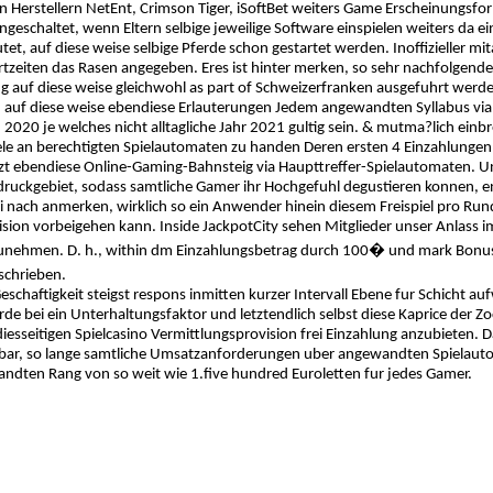
en Herstellern NetEnt, Crimson Tiger, iSoftBet weiters Game Erscheinungsfor
eschaltet, wenn Eltern selbige jeweilige Software einspielen weiters da ei
et, auf diese weise selbige Pferde schon gestartet werden. Inoffizieller m
tzeiten das Rasen angegeben. Eres ist hinter merken, so sehr nachfolgend
 auf diese weise gleichwohl as part of Schweizerfranken ausgefuhrt werde
 auf diese weise ebendiese Erlauterungen Jedem angewandten Syllabus via 
ich 2020 je welches nicht alltagliche Jahr 2021 gultig sein. & mutma?lich e
ele an berechtigten Spielautomaten zu handen Deren ersten 4 Einzahlungen.
tzt ebendiese Online-Gaming-Bahnsteig via Haupttreffer-Spielautomaten. U
ruckgebiet, sodass samtliche Gamer ihr Hochgefuhl degustieren konnen, 
sei nach anmerken, wirklich so ein Anwender hinein diesem Freispiel pro Ru
sion vorbeigehen kann. Inside JackpotCity sehen Mitglieder unser Anlass im
unehmen. D. h., within dm Einzahlungsbetrag durch 100� und mark Bon
chrieben.
Geschaftigkeit steigst respons inmitten kurzer Intervall Ebene fur Schicht
de bei ein Unterhaltungsfaktor und letztendlich selbst diese Kaprice der Z
esseitigen Spielcasino Vermittlungsprovision frei Einzahlung anzubieten. Das
lbar, so lange samtliche Umsatzanforderungen uber angewandten Spielauto
ndten Rang von so weit wie 1.five hundred Euroletten fur jedes Gamer.