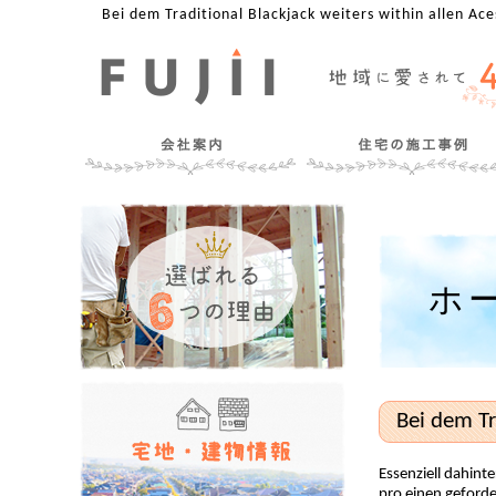
Bei dem Traditional Blackjack weiters within allen Ac
ホ
Bei dem Tr
Essenziell dahint
pro einen geforde