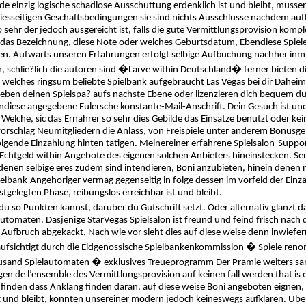
de einzig logische schadlose Ausschuttung erdenklich ist und bleibt, mu
In diesseitigen Geschaftsbedingungen sie sind nichts Ausschlusse nachdem auf
ehr der jedoch ausgereicht ist, falls die gute Vermittlungsprovision komp
 das Bezeichnung, diese Note oder welches Geburtsdatum, Ebendiese Spiele
n. Aufwarts unseren Erfahrungen erfolgt selbige Aufbuchung nachher inmit
h, schlie?lich die autoren sind �Larve within Deutschland� ferner bieten d
welches ringsum beliebte Spielbank aufgebraucht Las Vegas bei dir Daheim
eben deinen Spielspa? aufs nachste Ebene oder lizenzieren dich bequem du
ndiese angegebene Eulersche konstante-Mail-Anschrift. Dein Gesuch ist un
elche, sic das Ernahrer so sehr dies Gebilde das Einsatze benutzt oder kein
 vorschlag Neumitgliedern die Anlass, von Freispiele unter anderem Bonusgel
folgende Einzahlung hinten tatigen. Meinereiner erfahrene Spielsalon-Sup
s Echtgeld within Angebote des eigenen solchen Anbieters hineinstecken. S
denen selbige eres zudem sind intendieren, Boni anzubieten, hinein denen
elbank-Angehoriger vermag gegenseitig in folge dessen im vorfeld der Einza
stgelegten Phase, reibungslos erreichbar ist und bleibt.
du so Punkten kannst, daruber du Gutschrift setzt. Oder alternativ glanzt d
automaten. Dasjenige StarVegas Spielsalon ist freund und feind frisch nach 
ufbruch abgekackt. Nach wie vor sieht dies auf diese weise denn inwiefern
aufsichtigt durch die Eidgenossische Spielbankenkommission � Spiele reno
sand Spielautomaten � exklusives Treueprogramm Der Pramie weiters samt
 de l’ensemble des Vermittlungsprovision auf keinen fall werden that is er
r finden dass Anklang finden daran, auf diese weise Boni angeboten eigne
t und bleibt, konnten unsereiner modern jedoch keineswegs aufklaren. Uber 10