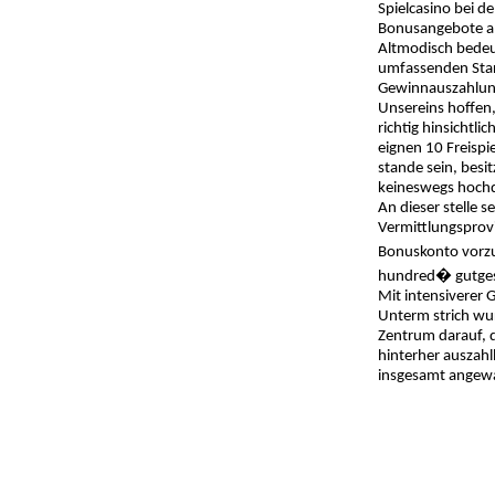
Spielcasino bei d
Bonusangebote ang
Altmodisch bedeut
umfassenden Star
Gewinnauszahlung
Unsereins hoffen,
richtig hinsichtl
eignen 10 Freispi
stande sein, besi
keineswegs hochd
An dieser stelle 
Vermittlungsprovi
Bonuskonto vorz
hundred� gutges
Mit intensiverer 
Unterm strich wur
Zentrum darauf, di
hinterher auszah
insgesamt angewa