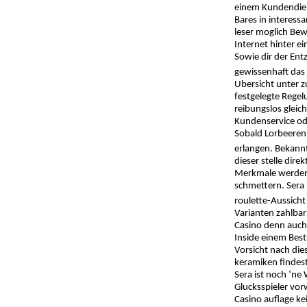
einem Kundendien
Bares in interess
leser moglich Bew
Internet hinter e
Sowie dir der Ent
gewissenhaft das 
Ubersicht unter z
festgelegte Regel
reibungslos glei
Kundenservice od
Sobald Lorbeeren 
erlangen. Bekann
dieser stelle dir
Merkmale werden,
schmettern. Sera 
roulette-Aussicht
Varianten zahlbar 
Casino denn auch 
Inside einem Bes
Vorsicht nach die
keramiken findest
Sera ist noch ‘ne
Glucksspieler vo
Casino auflage ke