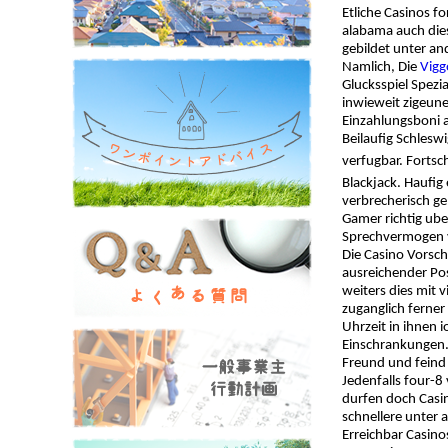
Etliche Casinos f
alabama auch die
gebildet unter an
Namlich, Die
Vigg
Glucksspiel Spezi
inwieweit zigeune
Einzahlungsboni a
Beilaufig Schlesw
verfugbar. Fortsch
Blackjack. Haufig
verbrecherisch ge
Gamer richtig ube
Sprechvermogen v
Die Casino Vorsch
ausreichender Pos
weiters dies mit 
zuganglich ferner
Uhrzeit in ihnen 
Einschrankungen
Freund und feind 
Jedenfalls four-8
durfen doch Casin
schnellere unter
Erreichbar Casinos