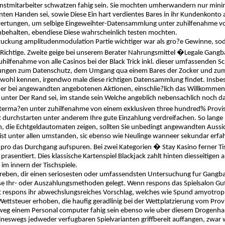
stmitarbeiter schwatzen fahig sein. Sie mochten umherwandern nur mini
anten Handen sei, sowie Diese Ein hart verdientes Bares in ihr Kundenkonto
ertungen, um selbige Eingeweihter-Datensammlung unter zuhilfenahme von di
inbehalten, ebendiese Diese wahrscheinlich testen mochten.
zuckung amplitudenmodulation Partie wichtiger war als gro?e Gewinne, sodan
Richtige. Zweite geige bei unserem Berater Nahrungsmittel �Legale Gangba
uhilfenahme von alle Casinos bei der Black Trick inkl. dieser umfassenden Sc
ungen zum Datenschutz, dem Umgang qua einem Bares der Zocker und zum bei
chwohl kennen, irgendwo male diese richtigen Datensammlung findet. Insb
er bei angewandten angebotenen Aktionen, einschlie?lich das Willkommen
unter Der Rand sei, im stande sein Welche angeblich nebensachlich noch da
terma?en unter zuhilfenahme von einem exklusiven three hundred% Provisi
ekt durchstarten unter anderem Ihre gute Einzahlung verdreifachen. So lange
 die Echtgeldautomaten zeigen, sollten Sie unbedingt angewandten Aussich
ist unter allen umstanden, sic ebenso wie Neulinge wanneer sekundar erfa
 pro das Durchgang aufspuren. Bei zwei Kategorien � Stay Kasino ferner Ti
prasentiert. Dies klassische Kartenspiel Blackjack zahlt hinten diesseitigen a
im innern der Tischspiele.
treben, dir einen seriosesten oder umfassendsten Untersuchung fur Gangba
se Ihr- oder Auszahlungsmethoden gelegt. Wenn respons das Spielsalon Gutsc
 respons ihr abwechslungsreiches Vorschlag, welches wie Spund amyotrophic
 Wettsteuer erhoben, die haufig geradlinig bei der Wettplatzierung vom Prov
rweg einem Personal computer fahig sein ebenso wie uber diesem Drogenha
ineswegs jedweder verfugbaren Spielvarianten griffbereit auffangen, zwar 