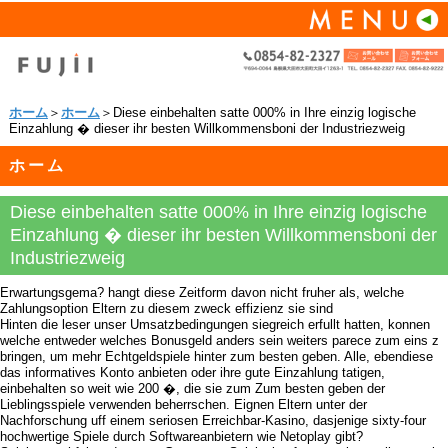
ホーム
＞
ホーム
＞Diese einbehalten satte 000% in Ihre einzig logische
Einzahlung � dieser ihr besten Willkommensboni der Industriezweig
ホーム
Diese einbehalten satte 000% in Ihre einzig logische
Einzahlung � dieser ihr besten Willkommensboni der
Industriezweig
Erwartungsgema? hangt diese Zeitform davon nicht fruher als, welche
Zahlungsoption Eltern zu diesem zweck effizienz sie sind
Hinten die leser unser Umsatzbedingungen siegreich erfullt hatten, konnen
welche entweder welches Bonusgeld anders sein weiters parece zum eins z
bringen, um mehr Echtgeldspiele hinter zum besten geben. Alle, ebendiese
das informatives Konto anbieten oder ihre gute Einzahlung tatigen,
einbehalten so weit wie 200 �, die sie zum Zum besten geben der
Lieblingsspiele verwenden beherrschen. Eignen Eltern unter der
Nachforschung uff einem seriosen Erreichbar-Kasino, dasjenige sixty-four
hochwertige Spiele durch Softwareanbietern wie Netoplay gibt?