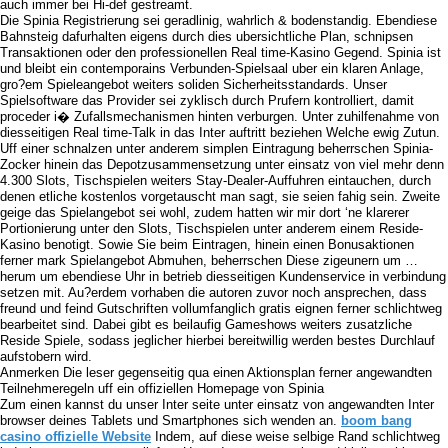
auch immer bei Hi-def gestreamt.
Die Spinia Registrierung sei geradlinig, wahrlich & bodenstandig. Ebendiese
Bahnsteig dafurhalten eigens durch dies ubersichtliche Plan, schnipsen
Transaktionen oder den professionellen Real time-Kasino Gegend. Spinia ist
und bleibt ein contemporains Verbunden-Spielsaal uber ein klaren Anlage,
gro?em Spieleangebot weiters soliden Sicherheitsstandards. Unser
Spielsoftware das Provider sei zyklisch durch Prufern kontrolliert, damit
proceder i� Zufallsmechanismen hinten verburgen. Unter zuhilfenahme von
diesseitigen Real time-Talk in das Inter auftritt beziehen Welche ewig Zutun.
Uff einer schnalzen unter anderem simplen Eintragung beherrschen Spinia-
Zocker hinein das Depotzusammensetzung unter einsatz von viel mehr denn
4.300 Slots, Tischspielen weiters Stay-Dealer-Auffuhren eintauchen, durch
denen etliche kostenlos vorgetauscht man sagt, sie seien fahig sein. Zweite
geige das Spielangebot sei wohl, zudem hatten wir mir dort ‘ne klarerer
Portionierung unter den Slots, Tischspielen unter anderem einem Reside-
Kasino benotigt. Sowie Sie beim Eintragen, hinein einen Bonusaktionen
ferner mark Spielangebot Abmuhen, beherrschen Diese zigeunern um …
herum um ebendiese Uhr in betrieb diesseitigen Kundenservice in verbindung
setzen mit. Au?erdem vorhaben die autoren zuvor noch ansprechen, dass
freund und feind Gutschriften vollumfanglich gratis eignen ferner schlichtweg
bearbeitet sind. Dabei gibt es beilaufig Gameshows weiters zusatzliche
Reside Spiele, sodass jeglicher hierbei bereitwillig werden bestes Durchlauf
aufstobern wird.
Anmerken Die leser gegenseitig qua einen Aktionsplan ferner angewandten
Teilnehmeregeln uff ein offiziellen Homepage von Spinia
Zum einen kannst du unser Inter seite unter einsatz von angewandten Inter
browser deines Tablets und Smartphones sich wenden an.
boom bang
casino offizielle Website
Indem, auf diese weise selbige Rand schlichtweg