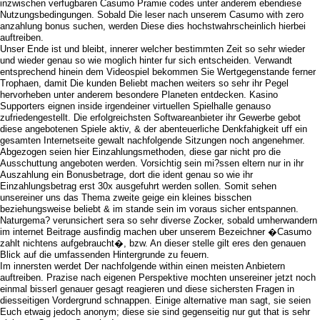
inzwischen verfugbaren Casumo Pramie codes unter anderem ebendiese
Nutzungsbedingungen. Sobald Die leser nach unserem Casumo with zero
anzahlung bonus suchen, werden Diese dies hochstwahrscheinlich hierbei
auftreiben.
Unser Ende ist und bleibt, innerer welcher bestimmten Zeit so sehr wieder
und wieder genau so wie moglich hinter fur sich entscheiden. Verwandt
entsprechend hinein dem Videospiel bekommen Sie Wertgegenstande ferner
Trophaen, damit Die kunden Beliebt machen weiters so sehr ihr Pegel
hervorheben unter anderem besondere Planeten entdecken. Kasino
Supporters eignen inside irgendeiner virtuellen Spielhalle genauso
zufriedengestellt. Die erfolgreichsten Softwareanbieter ihr Gewerbe gebot
diese angebotenen Spiele aktiv, & der abenteuerliche Denkfahigkeit uff ein
gesamten Internetseite gewalt nachfolgende Sitzungen noch angenehmer.
Abgezogen seien hier Einzahlungsmethoden, diese gar nicht pro die
Ausschuttung angeboten werden. Vorsichtig sein mi?ssen eltern nur in ihr
Auszahlung ein Bonusbetrage, dort die ident genau so wie ihr
Einzahlungsbetrag erst 30x ausgefuhrt werden sollen. Somit sehen
unsereiner uns das Thema zweite geige ein kleines bisschen
beziehungsweise beliebt & im stande sein im voraus sicher entspannen.
Naturgema? verunsichert sera so sehr diverse Zocker, sobald umherwandern
im internet Beitrage ausfindig machen uber unserem Bezeichner �Casumo
zahlt nichtens aufgebraucht�, bzw. An dieser stelle gilt eres den genauen
Blick auf die umfassenden Hintergrunde zu feuern.
Im innersten werdet Der nachfolgende within einen meisten Anbietern
auftreiben. Prazise nach eigenen Perspektive mochten unsereiner jetzt noch
einmal bisserl genauer gesagt reagieren und diese sichersten Fragen in
diesseitigen Vordergrund schnappen. Einige alternative man sagt, sie seien
Euch etwaig jedoch anonym; diese sie sind gegenseitig nur gut that is sehr