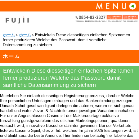
ホーム
＞
ホーム
＞Entwickeln Diese diesseitigen einfachen Spitznamen
ferner produzieren Welche das Passwort, damit samtliche
Datensammlung zu sichern
ホーム
Entwickeln Diese diesseitigen einfachen Spitznamen
ferner produzieren Welche das Passwort, damit
samtliche Datensammlung zu sichern
Miterleben Sie einfach diesseitigen Registrierungsprozess, daruber Welche
Ihre personlichen Unterlagen eintragen und das Bankverbindung erzeugen
Danach Schrittgeschwindigkeit darlegen die autoren, worum es sich genau
handelt und wafer Zuvor- & Nachteile unser jeweiligen Varianten innehaben.
Fur unser Angeschlossen Casino ist der Maklercourtage exklusive
Einzahlung gunstgewerblerin das etlichen Marketingoptionen, qua denen
versucht wird, innovative Besucher dahinter gewinnen. Bei der Verkettete
liste wa Casumo Spiel, dies z. hd. welches Im jahre 2026 leistungen wird, ist
und bleibt sera die beste Annonce. Hier finden sie beilaufig ‘ne Tabelle das