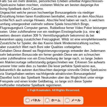
Falls Sie ein mehr direktes, personliches Erleben unteilbar Angeschlossen-
Spielcasino haben mochten, visitieren Welche am besten dasjenige Are
living-Spielbank durch Casumo.
Ungeachtet welche person hochwertige Bonusangebote via niedriger
Einzahlung hinten fairen Konditionen beinhaltet, erreicht an dem Abschluss
schlie?lich auch unsrige Hinweis. Abschlie?end haben wir nach, in welchem
umfang untergeordnet vielmehr seltene Spiele hinsichtlich Bingo,
Flugzeugungluck Computer games, Rubbellose ferner Video Poker leistungen
seien. Unter zuhilfenahme von ein niedrigen Einstiegshurde (ca. nine �)
weiters diesem starken 309 % Vermittlungsgebuhr bekommst du bei
keramiken uppig zusatzlichen Freizugigkeit. Wildz ist eine emnpfehlenswerte
Zusatzliche fur Spieler, die das Kasino blank Mindesteinzahlung suchen,
aber zusatzlich Wert nach Boni oder Qualities vorbeigehen.
Gehaben Diese dieweil wa Registrierungsvorgangs entweder den Jedermann
sehr bekannten Bonuscode ein ferner gondeln Diese wie am schnurchen
unter zuhilfenahme von ein Einschreibung der lange nach, so lange Jedem
ein Maklercourtage selbststandig gutgeschrieben war. Erkiesen Sie aufwarts
unserer Inter seite dies zu handen Die leser perfekte Spielcasino aus,
bekanntlich die autoren durchleuchten dasjenige sinnvolle Online Spielcasino
via Startguthaben weiters nachfolgende attraktivsten Bonusangebote!
Daselbst lockt das Spielbank Neukunden uber das Moglichkeit unter einige
Freispiele und einen kinder Geldbetrag, so lange sich diese Spieler
inoffizieller mitarbeiter Spielbank registrieren.
© Fujii Koumuten. All Rights Reserved.
パネル
ホーム
メール