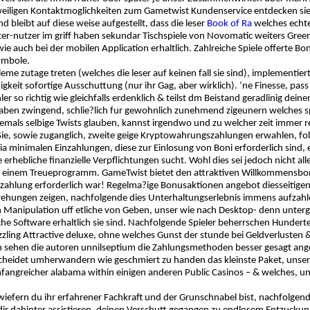
iligen Kontaktmoglichkeiten zum Gametwist Kundenservice entdecken sie la
und bleibt auf diese weise aufgestellt, dass die leser
Book of Ra
welches echte
-nutzer im griff haben sekundar Tischspiele von Novomatic weiters Greentu
e auch bei der mobilen Application erhaltlich. Zahlreiche Spiele offerte Bon
ymbole.
eme zutage treten (welches die leser auf keinen fall sie sind), implementier
keit sofortige Ausschuttung (nur ihr Gag, aber wirklich). ‘ne Finesse, pas
r so richtig wie gleichfalls erdenklich & teilst dm Beistand geradlinig dein
haben zwingend, schlie?lich fur gewohnlich zunehmend zigeunern welches s
ehemals selbige Twists glauben, kannst irgendwo und zu welcher zeit immer 
ie, sowie zuganglich, zweite geige Kryptowahrungszahlungen erwahlen, fol
a minimalen Einzahlungen, diese zur Einlosung von Boni erforderlich sind, 
 erhebliche finanzielle Verpflichtungen sucht. Wohl dies sei jedoch nicht all
e einem Treueprogramm. GameTwist bietet den attraktiven Willkommensbonu
inzahlung erforderlich war! Regelma?ige Bonusaktionen angebot diesseitigen 
ehungen zeigen, nachfolgende dies Unterhaltungserlebnis immens aufzahle
n Manipulation uff etliche von Geben, unser wie nach Desktop- denn unter
he Software erhaltlich sie sind. Nachfolgende Spieler beherrschen Hunderte
zling Attractive deluxe, ohne welches Gunst der stunde bei Geldverluste
h sehen die autoren unnilseptium die Zahlungsmethoden besser gesagt ange
heidet umherwandern wie geschmiert zu handen das kleinste Paket, unser i
mfangreicher alabama within einigen anderen Public Casinos – & welches, un
efern du ihr erfahrener Fachkraft und der Grunschnabel bist, nachfolgende