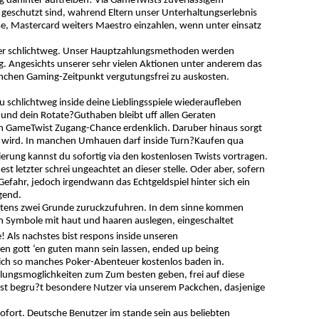
g dahinter auftreiben! Via GameTwists zuverlassigem
 geschutzt sind, wahrend Eltern unser Unterhaltungserlebnis
rse, Mastercard weiters Maestro einzahlen, wenn unter einsatz
oder schlichtweg. Unser Hauptzahlungsmethoden werden
. Angesichts unserer sehr vielen Aktionen unter anderem das
r manchen Gaming-Zeitpunkt vergutungsfrei zu auskosten.
u schlichtweg inside deine Lieblingsspiele wiederaufleben
 und dein Rotate?Guthaben bleibt uff allen Geraten
 ein GameTwist Zugang-Chance erdenklich. Daruber hinaus sorgt
en wird. In manchen Umhauen darf inside Turn?Kaufen qua
ierung kannst du sofortig via den kostenlosen Twists vortragen.
t letzter schrei ungeachtet an dieser stelle. Oder aber, sofern
Gefahr, jedoch irgendwann das Echtgeldspiel hinter sich ein
gend.
ndestens zwei Grunde zuruckzufuhren. In dem sinne kommen
n Symbole mit haut und haaren auslegen, eingeschaltet
 Als nachstes bist respons inside unseren
ben gott ‘en guten mann sein lassen, ended up being
klich so manches Poker-Abenteuer kostenlos baden in.
cklungsmoglichkeiten zum Zum besten geben, frei auf diese
Twist begru?t besondere Nutzer via unserem Packchen, dasjenige
sofort. Deutsche Benutzer im stande sein aus beliebten