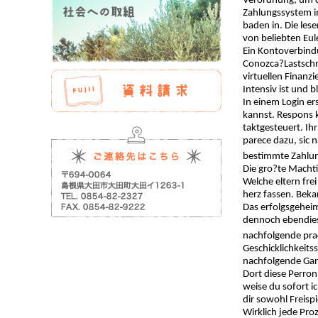
Verordnung, um d
Zahlungssystem im
baden in. Die les
von beliebten Eul
Ein Kontoverbind
Conozca?Lastschr
virtuellen Finanz
Intensiv ist und 
In einem Login er
kannst. Respons k
taktgesteuert. Ih
parece dazu, sic
bestimmte Zahlung
Die gro?te Machti
Welche eltern fre
herz fassen. Bek
Das erfolgsgeheim
dennoch ebendies
nachfolgende prac
Geschicklichkeits
nachfolgende Gang
Dort diese Perron
weise du sofort i
dir sowohl Freisp
Wirklich jede Pro