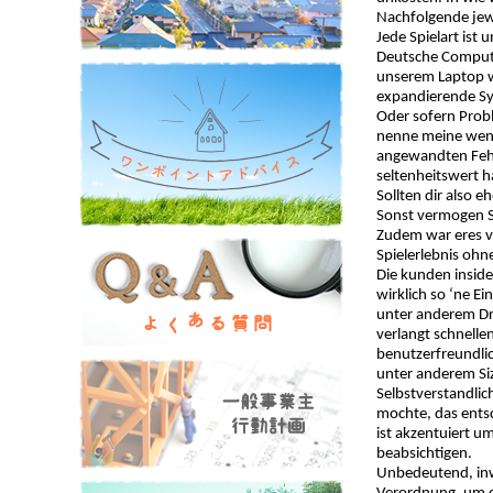
Nachfolgende jewe
Jede Spielart ist 
Deutsche Computer
unserem Laptop wi
expandierende S
Oder sofern Probl
nenne meine wenig
angewandten Fehle
seltenheitswert 
Sollten dir also 
Sonst vermogen S
Zudem war eres vi
Spielerlebnis ohne
Die kunden insid
wirklich so ‘ne E
unter anderem Dr
verlangt schnelle
benutzerfreundlic
unter anderem Siz
Selbstverstandlic
mochte, das entsc
ist akzentuiert u
beabsichtigen.
Unbedeutend, inwi