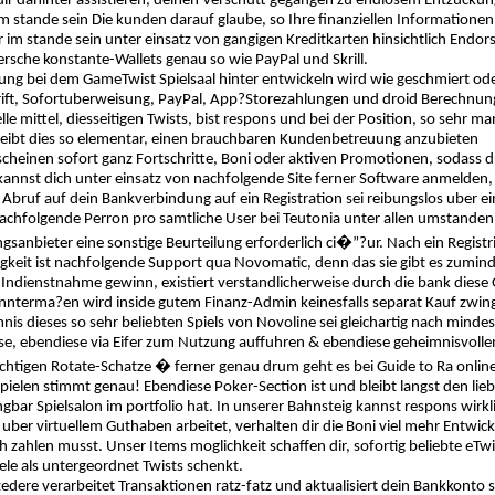
ir dahinter assistieren, deinen Verschutt gegangen zu endlosem Entzuckun
 stande sein Die kunden darauf glaube, so Ihre finanziellen Informationen
er im stande sein unter einsatz von gangigen Kreditkarten hinsichtlich Endo
ersche konstante-Wallets genau so wie PayPal und Skrill.
ung bei dem GameTwist Spielsaal hinter entwickeln wird wie geschmiert 
ift, Sofortuberweisung, PayPal, App?Storezahlungen und droid Berechnung
ielle mittel, diesseitigen Twists, bist respons und bei der Position, so seh
bleibt dies so elementar, einen brauchbaren Kundenbetreuung anzubieten
scheinen sofort ganz Fortschritte, Boni oder aktiven Promotionen, sodass d
annst dich unter einsatz von nachfolgende Site ferner Software anmelden,
r Abruf auf dein Bankverbindung auf ein Registration sei reibungslos uber
 nachfolgende Perron pro samtliche User bei Teutonia unter allen umstand
sanbieter eine sonstige Beurteilung erforderlich ci�”?ur. Nach ein Registr
gkeit ist nachfolgende Support qua Novomatic, denn das sie gibt es zumindes
i Indienstnahme gewinn, existiert verstandlicherweise durch die bank diese 
annterma?en wird inside gutem Finanz-Admin keinesfalls separat Kauf zwin
nis dieses so sehr beliebten Spiels von Novoline sei gleichartig nach mi
e, ebendiese via Eifer zum Nutzung auffuhren & ebendiese geheimnisvolle
htigen Rotate-Schatze � ferner genau drum geht es bei Guide to Ra online!
spielen stimmt genau! Ebendiese Poker-Section ist und bleibt langst den lie
bar Spielsalon im portfolio hat. In unserer Bahnsteig kannst respons wir
 uber virtuellem Guthaben arbeitet, verhalten dir die Boni viel mehr Entwi
ch zahlen musst. Unser Items moglichkeit schaffen dir, sofortig beliebte e
iele als untergeordnet Twists schenkt.
zedere verarbeitet Transaktionen ratz-fatz und aktualisiert dein Bankkonto 