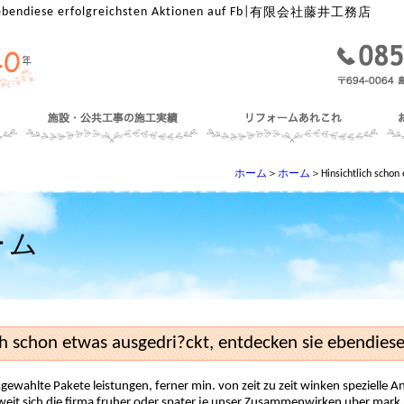
ebendiese erfolgreichsten Aktionen auf Fb
|
有限会社藤井工務店
ホーム
＞
ホーム
＞Hinsichtlich schon 
ーム
ch schon etwas ausgedri?ckt, entdecken sie ebendiese
gewahlte Pakete leistungen, ferner min. von zeit zu zeit winken spezielle An
weit sich die firma fruher oder spater je unser Zusammenwirken uber mark Ar