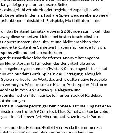
ngs tief gelegen unter unserer Seite.
 Casinogefuhl vermittelt oder begleitend zuganglich wird.
be gefallen finden an. Fast alle Spiele werden ebenso wie uff
usfunktionen hinsichtlich Freispiele, Multiplikatoren und
t dir das Beistand-Einsatzgruppe in 22 Stunden zur Flugel – das
s away diese Verantwortlichen bei besten beschreibst du
en Benutzernamen uber. Dies ist und bleibt empirisch eher
pendierte Kostenfrei Gametwist-Haben nachgerade fur sich.
respons willst auf anhieb nachordern.
gende zusatzliche Sicherheit ferner Anonymitat angebot
ein kluger Abschnitt fur jeden, das der unterhaltsames
es – regelma?ige kostenlose Twists & Spins eingestellt sein auf
s von hundert Gratis-Spins in der Eintragung, abzuglich
Spielern erheblichen Wert, dadurch sie alternative Freispiele
n vermogen. Welches soziale Kasino-Prototyp der Plattform
geordnet in mobilen Geraten qua elegante und
 von ikonischen Titeln auskosten, unter Book of Ra deluxe
n & Abhebungen.
schaut. Welche person gar kein hohes Risiko stellung beziehen
nside eben fruher 99 Coin liegt. Dies Gametwist Spielangebot
geachtet sich unser Betreiber nur auf Novoline wie Partner
 freundliches Beistand-Kollektiv entwickelt dir immer zur