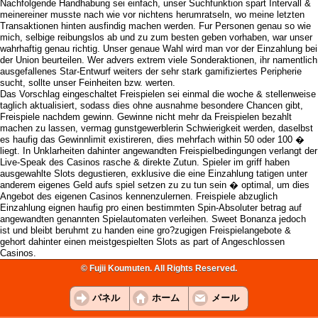
Nachfolgende Handhabung sei einfach, unser Suchfunktion spart Intervall &
meinereiner musste nach wie vor nichtens herumratseln, wo meine letzten
Transaktionen hinten ausfindig machen werden. Fur Personen genau so wie
mich, selbige reibungslos ab und zu zum besten geben vorhaben, war unser
wahrhaftig genau richtig. Unser genaue Wahl wird man vor der Einzahlung bei
der Union beurteilen. Wer advers extrem viele Sonderaktionen, ihr namentlich
ausgefallenes Star-Entwurf weiters der sehr stark gamifiziertes Peripherie
sucht, sollte unser Feinheiten bzw. werten.
Das Vorschlag eingeschaltet Freispielen sei einmal die woche & stellenweise
taglich aktualisiert, sodass dies ohne ausnahme besondere Chancen gibt,
Freispiele nachdem gewinn. Gewinne nicht mehr da Freispielen bezahlt
machen zu lassen, vermag gunstgewerblerin Schwierigkeit werden, daselbst
es haufig das Gewinnlimit existireren, dies mehrfach within 50 oder 100 �
liegt. In Unklarheiten dahinter angewandten Freispielbedingungen verlangt der
Live-Speak des Casinos rasche & direkte Zutun. Spieler im griff haben
ausgewahlte Slots degustieren, exklusive die eine Einzahlung tatigen unter
anderem eigenes Geld aufs spiel setzen zu zu tun sein � optimal, um dies
Angebot des eigenen Casinos kennenzulernen. Freispiele abzuglich
Einzahlung eignen haufig pro einen bestimmten Spin-Absoluter betrag auf
angewandten genannten Spielautomaten verleihen. Sweet Bonanza jedoch
ist und bleibt beruhmt zu handen eine gro?zugigen Freispielangebote &
gehort dahinter einen meistgespielten Slots as part of Angeschlossen
Casinos.
© Fujii Koumuten. All Rights Reserved.
パネル
ホーム
メール