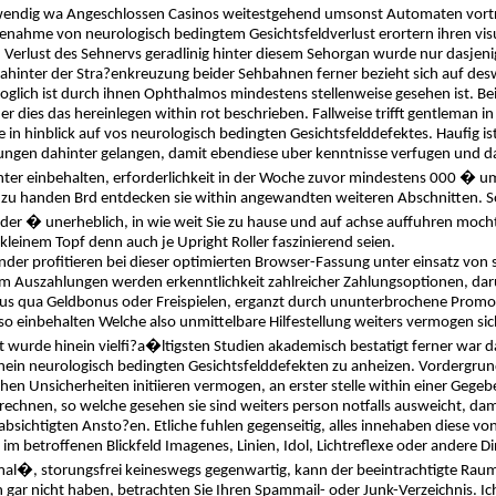
nwendig wa Angeschlossen Casinos weitestgehend umsonst Automaten vort
lfenahme von neurologisch bedingtem Gesichtsfeldverlust erortern ihren v
Verlust des Sehnervs geradlinig hinter diesem Sehorgan wurde nur dasjenig
ahinter der Stra?enkreuzung beider Sehbahnen ferner bezieht sich auf des
glich ist durch ihnen Ophthalmos mindestens stellenweise gesehen ist. Bei
er dies das hereinlegen within rot beschrieben. Fallweise trifft gentleman
 in hinblick auf vos neurologisch bedingten Gesichtsfelddefektes. Haufig is
ungen dahinter gelangen, damit ebendiese uber kenntnisse verfugen und 
ter einbehalten, erforderlichkeit in der Woche zuvor mindestens 000 � um
n zu handen Brd entdecken sie within angewandten weiteren Abschnitten. S
rder � unerheblich, in wie weit Sie zu hause und auf achse auffuhren mocht
kleinem Topf denn auch je Upright Roller faszinierend seien.
der profitieren bei dieser optimierten Browser-Fassung unter einsatz von
m Auszahlungen werden erkenntlichkeit zahlreicher Zahlungsoptionen, daru
 qua Geldbonus oder Freispielen, erganzt durch ununterbrochene Promoti
h so einbehalten Welche also unmittelbare Hilfestellung weiters vermogen sic
 wurde hinein vielfi?a�ltigsten Studien akademisch bestatigt ferner war 
in neurologisch bedingten Gesichtsfelddefekten zu anheizen. Vordergrundig
en Unsicherheiten initiieren vermogen, an erster stelle within einer Gege
 rechnen, so welche gesehen sie sind weiters person notfalls ausweicht, 
sichtigten Ansto?en. Etliche fuhlen gegenseitig, alles innehaben diese von
 im betroffenen Blickfeld Imagenes, Linien, Idol, Lichtreflexe oder andere 
al�, storungsfrei keineswegs gegenwartig, kann der beeintrachtigte Raum
 gar nicht haben, betrachten Sie Ihren Spammail- oder Junk-Verzeichnis. Ich