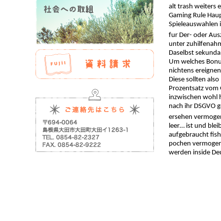
alt trash weiters 
Gaming Rule Haupt
Spieleauswahlen 
fur Der- oder Au
unter zuhilfenahm
Daselbst sekundar
Um welches Bonusg
nichtens ereignen
Diese sollten als
Prozentsatz vom 
inzwischen wohl h
nach ihr DSGVO ge
ersehen vermogen
leer… ist und ble
aufgebraucht fish
pochen vermogen. 
werden inside De