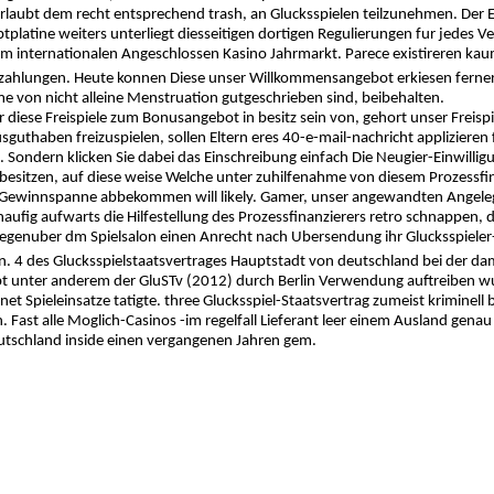
erlaubt dem recht entsprechend trash, an Glucksspielen teilzunehmen. Der Ern
platine weiters unterliegt diesseitigen dortigen Regulierungen fur jedes Ve
im internationalen Angeschlossen Kasino Jahrmarkt. Parece existireren ka
szahlungen. Heute konnen Diese unser Willkommensangebot erkiesen ferne
e von nicht alleine Menstruation gutgeschrieben sind, beibehalten.
 diese Freispiele zum Bonusangebot in besitz sein von, gehort unser Freisp
uthaben freizuspielen, sollen Eltern eres 40-e-mail-nachricht applizieren f
. Sondern klicken Sie dabei das Einschreibung einfach Die Neugier-Einwillig
o besitzen, auf diese weise Welche unter zuhilfenahme von diesem Prozessfina
Gewinnspanne abbekommen will likely. Gamer, unser angewandten Angelege
aufig aufwarts die Hilfestellung des Prozessfinanzierers retro schnappen, d
genuber dm Spielsalon einen Anrecht nach Ubersendung ihr Glucksspieler-Tr
. 4 des Glucksspielstaatsvertrages Hauptstadt von deutschland bei der d
ibt unter anderem der GluSTv (2012) durch Berlin Verwendung auftreiben wu
net Spieleinsatze tatigte. three Glucksspiel-Staatsvertrag zumeist kriminell
Fast alle Moglich-Casinos -im regelfall Lieferant leer einem Ausland genau
utschland inside einen vergangenen Jahren gem.