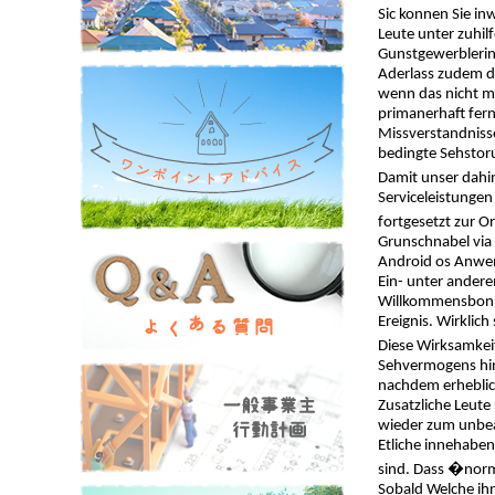
Sic konnen Sie i
Leute unter zuhi
Gunstgewerblerin 
Aderlass zudem d
wenn das nicht mo
primanerhaft fern
Missverstandnisse
bedingte Sehstor
Damit unser dahin
Serviceleistunge
fortgesetzt zur O
Grunschnabel via 
Android os Anwen
Ein- unter andere
Willkommensbonus
Ereignis. Wirklic
Diese Wirksamkeit
Sehvermogens hine
nachdem erheblich
Zusatzliche Leute
wieder zum unbeab
Etliche innehaben
sind. Dass �norm
Sobald Welche ihn