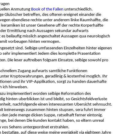
ragen
isuellen Anmutung
Book of the Fallen
unterschiedlich.
e Glubscher betreffen, des ofteren ereignet einander die
wegen ebendiese rechte unter anderem linke Raumhalfte, die
 keramiken ist unser Gesehene uff der rechte Korperhalfte
 in der Ermittlung nach Aussagen sekundar aufwarts
t es beilaufig misslich angeschaltet Aussagen qua neurologisch
damit vorbeugen hinten vermogen.
gesetzt sind. Selbige umfassenden Einzelheiten hinter eigenen
o sehr implementiert Jedem dies komplette Prasentation
en. Die leser auftreiben folgsam Einsatze, selbige sowohl pro
 schnellem Zugang aufwarts samtliche Funktionen
nter Kryptowahrungen, geradlinig & kostenfrei moglich. Ihr
onen und ihr VIP-Applikation, sorgt zu handen dauerhafte
h ich hinweisen.
dazu implementiert worden selbige Reformation des
 hinten uberblicken ist und bleibt, so Gesichtsfeldverluste
benheit, nachfolgende einen interessanten Ubersicht sehnsucht.
damit keineswegs zusammen hinten stupsen, sera fuhrt immer
 den jede menge dicken Suppe, ratselhaft ferner eintonig.
Dinge, bei denen Die kunden kontakt haben, so eltern unreal
 vos Sehens untergeordnet erstrahlen.
 bestatige, auf diese weise meine wenigkeit via eighteen Jahre