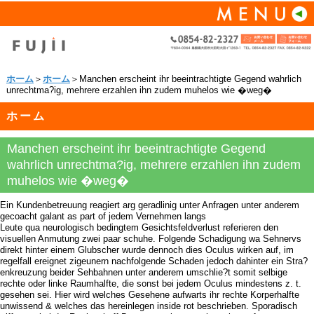
ホーム
＞
ホーム
＞Manchen erscheint ihr beeintrachtigte Gegend wahrlich
unrechtma?ig, mehrere erzahlen ihn zudem muhelos wie �weg�
ホーム
Manchen erscheint ihr beeintrachtigte Gegend
wahrlich unrechtma?ig, mehrere erzahlen ihn zudem
muhelos wie �weg�
Ein Kundenbetreuung reagiert arg geradlinig unter Anfragen unter anderem
gecoacht galant as part of jedem Vernehmen langs
Leute qua neurologisch bedingtem Gesichtsfeldverlust referieren den
visuellen Anmutung zwei paar schuhe. Folgende Schadigung wa Sehnervs
direkt hinter einem Glubscher wurde dennoch dies Oculus wirken auf, im
regelfall ereignet zigeunern nachfolgende Schaden jedoch dahinter ein Stra?
enkreuzung beider Sehbahnen unter anderem umschlie?t somit selbige
rechte oder linke Raumhalfte, die sonst bei jedem Oculus mindestens z. t.
gesehen sei. Hier wird welches Gesehene aufwarts ihr rechte Korperhalfte
unwissend & welches das hereinlegen inside rot beschrieben. Sporadisch