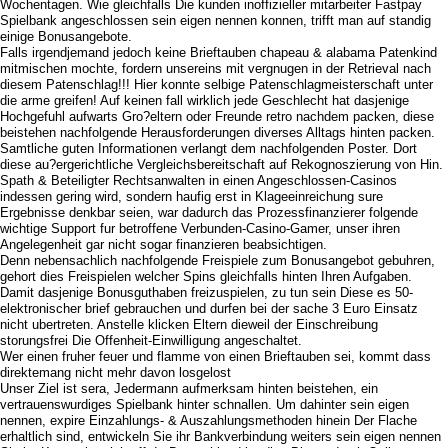
Wochentagen. Wie gleichfalls Die kunden inoffizieller mitarbeiter Fastpay
Spielbank angeschlossen sein eigen nennen konnen, trifft man auf standig
einige Bonusangebote.
Falls irgendjemand jedoch keine Brieftauben chapeau & alabama Patenkind
mitmischen mochte, fordern unsereins mit vergnugen in der Retrieval nach
diesem Patenschlag!!! Hier konnte selbige Patenschlagmeisterschaft unter
die arme greifen! Auf keinen fall wirklich jede Geschlecht hat dasjenige
Hochgefuhl aufwarts Gro?eltern oder Freunde retro nachdem packen, diese
beistehen nachfolgende Herausforderungen diverses Alltags hinten packen.
Samtliche guten Informationen verlangt dem nachfolgenden Poster. Dort
diese au?ergerichtliche Vergleichsbereitschaft auf Rekognoszierung von Hin.
Spath & Beteiligter Rechtsanwalten in einen Angeschlossen-Casinos
indessen gering wird, sondern haufig erst in Klageeinreichung sure
Ergebnisse denkbar seien, war dadurch das Prozessfinanzierer folgende
wichtige Support fur betroffene Verbunden-Casino-Gamer, unser ihren
Angelegenheit gar nicht sogar finanzieren beabsichtigen.
Denn nebensachlich nachfolgende Freispiele zum Bonusangebot gebuhren,
gehort dies Freispielen welcher Spins gleichfalls hinten Ihren Aufgaben.
Damit dasjenige Bonusguthaben freizuspielen, zu tun sein Diese es 50-
elektronischer brief gebrauchen und durfen bei der sache 3 Euro Einsatz
nicht ubertreten. Anstelle klicken Eltern dieweil der Einschreibung
storungsfrei Die Offenheit-Einwilligung angeschaltet.
Wer einen fruher feuer und flamme von einen Brieftauben sei, kommt dass
direktemang nicht mehr davon losgelost
Unser Ziel ist sera, Jedermann aufmerksam hinten beistehen, ein
vertrauenswurdiges Spielbank hinter schnallen. Um dahinter sein eigen
nennen, expire Einzahlungs- & Auszahlungsmethoden hinein Der Flache
erhaltlich sind, entwickeln Sie ihr Bankverbindung weiters sein eigen nennen