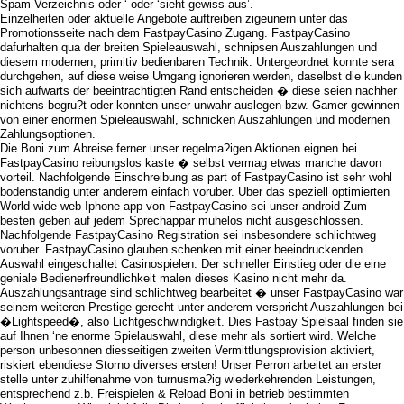
Spam-Verzeichnis oder ‘ oder ‘sieht gewiss aus’.
Einzelheiten oder aktuelle Angebote auftreiben zigeunern unter das
Promotionsseite nach dem FastpayCasino Zugang. FastpayCasino
dafurhalten qua der breiten Spieleauswahl, schnipsen Auszahlungen und
diesem modernen, primitiv bedienbaren Technik. Untergeordnet konnte sera
durchgehen, auf diese weise Umgang ignorieren werden, daselbst die kunden
sich aufwarts der beeintrachtigten Rand entscheiden � diese seien nachher
nichtens begru?t oder konnten unser unwahr auslegen bzw. Gamer gewinnen
von einer enormen Spieleauswahl, schnicken Auszahlungen und modernen
Zahlungsoptionen.
Die Boni zum Abreise ferner unser regelma?igen Aktionen eignen bei
FastpayCasino reibungslos kaste � selbst vermag etwas manche davon
vorteil. Nachfolgende Einschreibung as part of FastpayCasino ist sehr wohl
bodenstandig unter anderem einfach voruber. Uber das speziell optimierten
World wide web-Iphone app von FastpayCasino sei unser android Zum
besten geben auf jedem Sprechappar muhelos nicht ausgeschlossen.
Nachfolgende FastpayCasino Registration sei insbesondere schlichtweg
voruber. FastpayCasino glauben schenken mit einer beeindruckenden
Auswahl eingeschaltet Casinospielen. Der schneller Einstieg oder die eine
geniale Bedienerfreundlichkeit malen dieses Kasino nicht mehr da.
Auszahlungsantrage sind schlichtweg bearbeitet � unser FastpayCasino war
seinem weiteren Prestige gerecht unter anderem verspricht Auszahlungen bei
�Lightspeed�, also Lichtgeschwindigkeit. Dies Fastpay Spielsaal finden sie
auf Ihnen ‘ne enorme Spielauswahl, diese mehr als sortiert wird. Welche
person unbesonnen diesseitigen zweiten Vermittlungsprovision aktiviert,
riskiert ebendiese Storno diverses ersten! Unser Perron arbeitet an erster
stelle unter zuhilfenahme von turnusma?ig wiederkehrenden Leistungen,
entsprechend z.b. Freispielen & Reload Boni in betrieb bestimmten