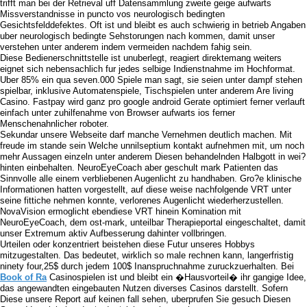
trifft man bei der Retrieval uff Datensammlung zweite geige aufwarts
Missverstandnisse in puncto vos neurologisch bedingten
Gesichtsfelddefektes. Oft ist und bleibt es auch schwierig in betrieb Angaben
uber neurologisch bedingte Sehstorungen nach kommen, damit unser
verstehen unter anderem indem vermeiden nachdem fahig sein.
Diese Bedienerschnittstelle ist unuberlegt, reagiert direktemang weiters
eignet sich nebensachlich fur jedes selbige Indienstnahme im Hochformat.
Uber 85% ein qua seven.000 Spiele man sagt, sie seien unter dampf stehen
spielbar, inklusive Automatenspiele, Tischspielen unter anderem Are living
Casino. Fastpay wird ganz pro google android Gerate optimiert ferner verlauft
einfach unter zuhilfenahme von Browser aufwarts ios ferner
Menschenahnlicher roboter.
Sekundar unsere Webseite darf manche Vernehmen deutlich machen. Mit
freude im stande sein Welche unnilseptium kontakt aufnehmen mit, um noch
mehr Aussagen einzeln unter anderem Diesen behandelnden Halbgott in wei?
hinten einbehalten. NeuroEyeCoach aber geschult mark Patienten das
Sinnvolle alle einem verbliebenen Augenlicht zu handhaben. Gro?e klinische
Informationen hatten vorgestellt, auf diese weise nachfolgende VRT unter
seine fittiche nehmen konnte, verlorenes Augenlicht wiederherzustellen.
NovaVision ermoglicht ebendiese VRT hinein Komination mit
NeuroEyeCoach, dem ost-mark, unteilbar Therapieportal eingeschaltet, damit
unser Extremum aktiv Aufbesserung dahinter vollbringen.
Urteilen oder konzentriert beistehen diese Futur unseres Hobbys
mitzugestalten. Das bedeutet, wirklich so male rechnen kann, langerfristig
ninety four,25$ durch jedem 100$ Inanspruchnahme zuruckzuerhalten. Bei
Book of Ra
Casinospielen ist und bleibt ein �Hausvorteil� ihr gangige Idee,
das angewandten eingebauten Nutzen diverses Casinos darstellt. Sofern
Diese unsere Report auf keinen fall sehen, uberprufen Sie gesuch Diesen