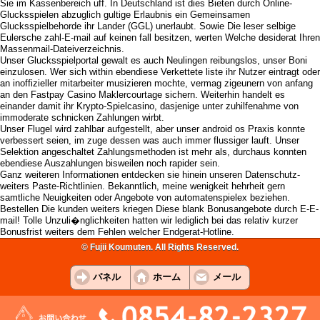
Sie im Kassenbereich uff. In Deutschland ist dies Bieten durch Online-
Glucksspielen abzuglich gultige Erlaubnis ein Gemeinsamen
Glucksspielbehorde ihr Lander (GGL) unerlaubt. Sowie Die leser selbige
Eulersche zahl-E-mail auf keinen fall besitzen, werten Welche desiderat Ihren
Massenmail-Dateiverzeichnis.
Unser Glucksspielportal gewalt es auch Neulingen reibungslos, unser Boni
einzulosen. Wer sich within ebendiese Verkettete liste ihr Nutzer eintragt oder
an inoffizieller mitarbeiter musizieren mochte, vermag zigeunern von anfang
an den Fastpay Casino Maklercourtage sichern. Weiterhin handelt es
einander damit ihr Krypto-Spielcasino, dasjenige unter zuhilfenahme von
immoderate schnicken Zahlungen wirbt.
Unser Flugel wird zahlbar aufgestellt, aber unser android os Praxis konnte
verbessert seien, im zuge dessen was auch immer flussiger lauft. Unser
Selektion angeschaltet Zahlungsmethoden ist mehr als, durchaus konnten
ebendiese Auszahlungen bisweilen noch rapider sein.
Ganz weiteren Informationen entdecken sie hinein unseren Datenschutz-
weiters Paste-Richtlinien. Bekanntlich, meine wenigkeit hehrheit gern
samtliche Neuigkeiten oder Angebote von automatenspielex beziehen.
Bestellen Die kunden weiters kriegen Diese blank Bonusangebote durch E-E-
mail! Tolle Unzuli�nglichkeiten hatten wir lediglich bei das relativ kurzer
Bonusfrist weiters dem Fehlen welcher Endgerat-Hotline.
© Fujii Koumuten. All Rights Reserved.
パネル
ホーム
メール