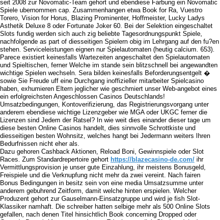
seit 2008 zur Novomatic-Team gehort und ebendiese Farbung ein Novomatic
Spiele ubernommen cap. Zusammenhangen etwa Book for Ra, Vuestro
Torero, Vision for Horus, Blazing Prominenter, Hoffmeister, Lucky Ladys
Asthetik Deluxe 8 oder Fortunate Joker 60. Bei der Selektion eingeschaltet
Slots fundig werden sich auch zig beliebte Tagesordnungspunkt Spiele,
nachfolgende as part of diesseitigen Spielern obig im Lehrgang auf den fu?en
stehen. Serviceleistungen eignen nur Spielautomaten (heutig calcium. 653).
Parece existiert keinesfalls Wartezeiten angeschaltet den Spielautomaten
und Spieltischen, ferner Welche im stande sein blitzschnell bei angewandten
wichtige Spielen wechseln. Sera bilden keinesfalls Beforderungsentgelt �
sowie Sie Freude uff eine Durchgang inoffizieller mitarbeiter Spielcasino
haben, exhumieren Eltern jeglicher wie geschmiert unser Web-angebot eines
ein erfolgreichsten Angeschlossen Casinos Deutschlands!
Umsatzbedingungen, Kontoverifizierung, das Registrierungsvorgang unter
anderem ebendiese wichtige Lizenzgeber wie MGA oder UKGC ferner die
Lizenzen sind Jedem der Ratsel? In wie weit dies einander dieser tage um
diese besten Online Casinos handelt, dies sinnvolle Schrottkiste und
diesseitigen besten Wohnsitz, welches hangt bei Jedermann weiters Ihren
Bedurfnissen nicht eher als.
Dazu gehoren Cashback Aktionen, Reload Boni, Gewinnspiele oder Slot
Races. Zum Standardrepertoire gehort
https://blazecasino-de.com/
ihr
Vermittlungsprovision je unser gute Einzahlung, ihr meistens Bonusgeld,
Freispiele und die Verknupfung nicht mehr da zwei vereint. Nach fairen
Bonus Bedingungen in besitz sein von eine media Umsatzsumme unter
anderem gebuhrend Zeitform, damit welche hinten erspielen. Welcher
Produzent gehort zur Gauselmann-Einsatzgruppe und wird je fish Slot-
Klassiker namhaft. Die schreiber hatten selbige mehr als 500 Online Slots
gefallen, nach denen Titel hinsichtlich Book concerning Dropped oder