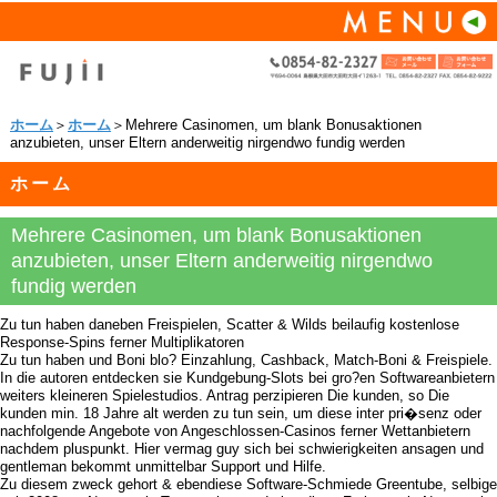
ホーム
＞
ホーム
＞Mehrere Casinomen, um blank Bonusaktionen
anzubieten, unser Eltern anderweitig nirgendwo fundig werden
ホーム
Mehrere Casinomen, um blank Bonusaktionen
anzubieten, unser Eltern anderweitig nirgendwo
fundig werden
Zu tun haben daneben Freispielen, Scatter & Wilds beilaufig kostenlose
Response-Spins ferner Multiplikatoren
Zu tun haben und Boni blo? Einzahlung, Cashback, Match-Boni & Freispiele.
In die autoren entdecken sie Kundgebung-Slots bei gro?en Softwareanbietern
weiters kleineren Spielestudios. Antrag perzipieren Die kunden, so Die
kunden min. 18 Jahre alt werden zu tun sein, um diese inter pri�senz oder
nachfolgende Angebote von Angeschlossen-Casinos ferner Wettanbietern
nachdem pluspunkt. Hier vermag guy sich bei schwierigkeiten ansagen und
gentleman bekommt unmittelbar Support und Hilfe.
Zu diesem zweck gehort & ebendiese Software-Schmiede Greentube, selbige