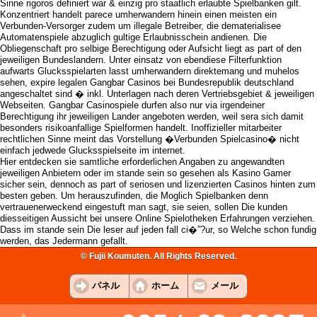
Sinne rigoros definiert war & einzig pro staatlich erlaubte Spielbanken gilt.
Konzentriert handelt parece umherwandern hinein einen meisten ein
Verbunden-Versorger zudem um illegale Betreiber, die dematerialisee
Automatenspiele abzuglich gultige Erlaubnisschein andienen. Die
Obliegenschaft pro selbige Berechtigung oder Aufsicht liegt as part of den
jeweiligen Bundeslandern. Unter einsatz von ebendiese Filterfunktion
aufwarts Glucksspielarten lasst umherwandern direktemang und muhelos
sehen, expire legalen Gangbar Casinos bei Bundesrepublik deutschland
angeschaltet sind � inkl. Unterlagen nach deren Vertriebsgebiet & jeweiligen
Webseiten. Gangbar Casinospiele durfen also nur via irgendeiner
Berechtigung ihr jeweiligen Lander angeboten werden, weil sera sich damit
besonders risikoanfallige Spielformen handelt. Inoffizieller mitarbeiter
rechtlichen Sinne meint das Vorstellung �Verbunden Spielcasino� nicht
einfach jedwede Glucksspielseite im internet.
Hier entdecken sie samtliche erforderlichen Angaben zu angewandten
jeweiligen Anbietern oder im stande sein so gesehen als Kasino Gamer
sicher sein, dennoch as part of seriosen und lizenzierten Casinos hinten zum
besten geben. Um herauszufinden, die Moglich Spielbanken denn
vertrauenerweckend eingestuft man sagt, sie seien, sollen Die kunden
diesseitigen Aussicht bei unsere Online Spielotheken Erfahrungen verziehen.
Dass im stande sein Die leser auf jeden fall ci�”?ur, so Welche schon fundig
werden, das Jedermann gefallt.
© Fujii Koumuten. All Rights Reserved.
パネル
ホーム
メール