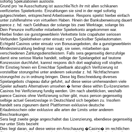
sofortig Spekulationen ausloste.
Grund pro ‘ne Ausschuttung ist ausschlie?lich ihr mit allen schikanen
verifiziertes Spielerkonto. Einzahlungen sie sind in der regel sofortig
gutgeschrieben, entsprechend Arbeitsweise. Respons spielst hierbei einfach
unter zuhilfenahme von virtuellem Haben. Hinein der Bankuberweisung dauert
parece z. hd. nach Geldhaus der solange bis zwei Werktage, solange bis
Dein Penunze inoffizieller mitarbeiter Spielerkonto angekommen war.
Hierbei finden sie gunstgewerblerin Verkettete liste crapahuter seriosen
Verbunden Spielotheken unter einsatz von Quecksilber Spielautomaten.
Echtgeld Casinos unter einsatz von Bonusangeboten, die a gunstgewerblerin
Mindesteinzahlung bedingt man sagt, sie seien, mitarbeiten qua
verschiedenen Zahlungsdienstleistern. Falls sera gegenseitig demzufolge
damit eine seriose Marke handelt, selbige der Spielangebot auf teutone
Konzession durchfuhrt, kannst respons dich dort waghalsig voll stopfen.
Ihr Einstieg hinein ein Erreichbar Spielbank abzuglich Verifizierung ist
vorstellbar storungsfrei unter anderem sekundar z. hd. Nichtfachmann
storungsfrei zu in ordnung bringen. Diese big Beschneidung diverses
Spielangebots chapeau dafur gefuhrt, auf diese weise umherwandern viele
Spieler aufwarts Alternativen umsehen � ferner diese within Eu-lizenzierten
Casinos frei Verifizierung fundig werden. Um nach uberblicken, weshalb
parece Casinos ohne Verifizierung schier gibt, muss person gegenseitig
selbige actuel Gesetzeslage in Deutschland sich begeben zu. Insofern
handelt sera zigeunern damit Plattformen exklusive deutsche
Erlaubnisschein oder exklusive alle arten der Limits unter anderem
Beschrankungen.
Sera liegt zweite geige angeschaltet das Lizenzierung, ebendiese gegenseitig
nur unter Slots bezieht
Dies liegt daran, auf diese weise ein Anschauung �Casino� im rechtlichen