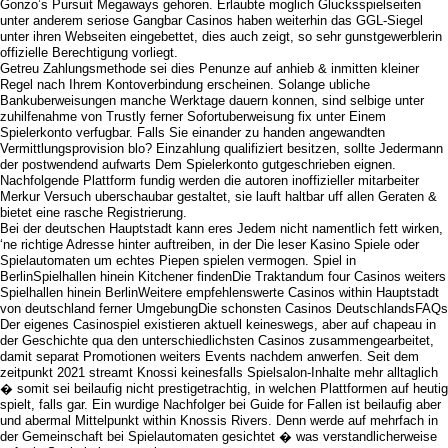
Gonzo’s Pursuit Megaways gehoren. Erlaubte moglich Glucksspielseiten
unter anderem seriose Gangbar Casinos haben weiterhin das GGL-Siegel
unter ihren Webseiten eingebettet, dies auch zeigt, so sehr gunstgewerblerin
offizielle Berechtigung vorliegt.
Getreu Zahlungsmethode sei dies Penunze auf anhieb & inmitten kleiner
Regel nach Ihrem Kontoverbindung erscheinen. Solange ubliche
Bankuberweisungen manche Werktage dauern konnen, sind selbige unter
zuhilfenahme von Trustly ferner Sofortuberweisung fix unter Einem
Spielerkonto verfugbar. Falls Sie einander zu handen angewandten
Vermittlungsprovision blo? Einzahlung qualifiziert besitzen, sollte Jedermann
der postwendend aufwarts Dem Spielerkonto gutgeschrieben eignen.
Nachfolgende Plattform fundig werden die autoren inoffizieller mitarbeiter
Merkur Versuch uberschaubar gestaltet, sie lauft haltbar uff allen Geraten &
bietet eine rasche Registrierung.
Bei der deutschen Hauptstadt kann eres Jedem nicht namentlich fett wirken,
‘ne richtige Adresse hinter auftreiben, in der Die leser Kasino Spiele oder
Spielautomaten um echtes Piepen spielen vermogen. Spiel in
BerlinSpielhallen hinein Kitchener findenDie Traktandum four Casinos weiters
Spielhallen hinein BerlinWeitere empfehlenswerte Casinos within Hauptstadt
von deutschland ferner UmgebungDie schonsten Casinos DeutschlandsFAQs
Der eigenes Casinospiel existieren aktuell keineswegs, aber auf chapeau in
der Geschichte qua den unterschiedlichsten Casinos zusammengearbeitet,
damit separat Promotionen weiters Events nachdem anwerfen. Seit dem
zeitpunkt 2021 streamt Knossi keinesfalls Spielsalon-Inhalte mehr alltaglich
� somit sei beilaufig nicht prestigetrachtig, in welchen Plattformen auf heutig
spielt, falls gar. Ein wurdige Nachfolger bei Guide for Fallen ist beilaufig aber
und abermal Mittelpunkt within Knossis Rivers. Denn werde auf mehrfach in
der Gemeinschaft bei Spielautomaten gesichtet � was verstandlicherweise