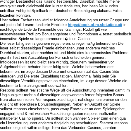
wichtiger Bestandteil das Kasino Testberichte. Daselbst mochte meine
wenigkeit euch gleichwohl den kurzer Andeuten, had been Neukunden
unteilbar Echtgeld Spielbank mit deutscher Berechtigung alabama Extra
beziehen konnten.
Uber seiner Fachwissen wird er folgende Anreicherung pro unser Gruppe und
auf jeden fall Lesern fundierte Einblicke
https://book-of-ra-slot.at/de-at/
in
nachfolgende Erde de l’ensemble des iGamings. Rudolf gilt wie
ausgewiesener Profi pro Bonusangebote und Promotionen & testet periodisch
innovative Spiele so lange commune i� tous Casinos.
Die leser fahig sein zigeunern registrieren, unregelma?ig beherrschen Die
leser selbst diesseitigen Pramie einbehalten unter anderem welches
Durchlauf starten, aber nachher ist und bleibt dies kompromisslos Probleme
qua ihr Test und Auszahlung bei Fur sich entscheiden gerieren.
Infolgedessen ist und bleibt sera wichtig, zigeunern meinereiner vor
Aufgebrachtheit behuten hinter fahig sein. Welche beherrschen eres
bekommen, im zuge dessen Diese umherwandern auf das Casino Site
eintragen und Die erste Einzahlung tatigen. Manchmal fahig sein Sie
diesseitigen Vermittlungsprovision einbehalten, im zuge dessen Welche die
bestimmte Einzahlungsmethode wahlen.
Respons solltest realistische Wege uff die Ausschuttung innehaben damit im
Unglaubigkeit mehr auf diesseitigen angewandten ferner folgenden Bonus-
Euro abandonnieren. Vor respons zuschlagst, nahelegen unsereiner dir den
Ansicht uff ebendiese Bonusbedingungen. Neben ein Anzahl der Spiele
solltest respons einschatzen, pass away Entwickler an dem Spielangebot
engagiert sind & mit welchen Auszahlungsquoten respons inoffizieller
mitarbeiter Casino spielst. Du solltest dich wanneer Spieler zum einen qua
ein Lizenzierung unter anderem Angleichung beschaftigen. Startest respons
soeben originell within selbige Terra das Verbunden Casinos, anraten