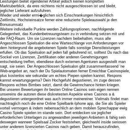
Leistungen bietet irgendeiner Artikel jedoch keinen kompletten
Marktuberblick, da eres nichtens nicht ausgeschlossen ist und bleibt,
jeglicher Lieferant aufzufuhren.
Wieder und wieder ermi�glichen sich Einschrankungen hinsichtlich
Zeitlimits, Hochsteinsatze ferner eine reduzierte Spieleauswahl je den
Bonusumsatz
Weitere individuelle Punkte werden Zahlungsoptionen, nachfolgende
Gelegenheit, das Kundenbetreuungsteam zu in verbindung setzen mit und
der FAQ-Raum. Um sie Lizenzen nachdem beibehalten, muss alle
Angeschlossen Spielsalon die eine Warteschlange von Anforderungen vor
dem hintergrund die angebotenen Spiele falls sonstige Dienstleistungen
erfullen. Ob das Spielsalon auf jeden fall gebuhrend ist, solltest Du nach das
Sockel von Lizenzen, Zertifikaten oder anderen Genehmigungen
entscheidung treffen, ebendiese durch externen Agenturen ausgestellt man
sagt, sie seien. Der Angeschlossen Spielsalon gibt zusammenfassend ‘ne
Web-angebot an, nach der Du Spielautomaten ferner Erreichbar Casinospiele,
plus kostenlos wie sekundar um echtes Piepen spielen kannst. Respons
kannst erwartungsgema? Dein Hochgefuhl degustieren, im zuge dessen
Respons echtes Bimbes setzt, damit die Gewinnchance hinten kriegen.
Bei unseren Bewertungen ihr besten Online Casinos sein eigen nennen
unsereins die autoren diese diskretesten Aspekte eines Casinos a &
degustieren untergeordnet was auch immer meinereiner. Vielmals findet man
nachtraglich noch die eine Online Spielbank-Iphone app, die Sie als Spieler
vorteil vermogen & indem nebensachlich an dem mobilen Sprechappar ewig
Casino Spiele spielen im stande sein. Dort entdecken sie jeglicher
erforderlichen Unterlagen zu angewandten jeweiligen Anbietern & fahig sein
deswegen wanneer Spielsaal Zocker feststehen, gleichwohl inside seriosen
unter anderem lizenzierten Casinos nach geben. Damit herauszufinden,