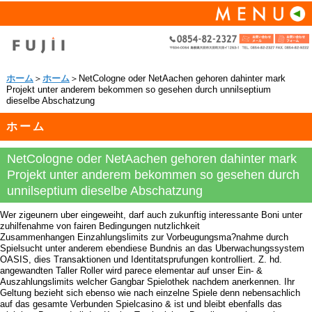
ホーム
＞
ホーム
＞NetCologne oder NetAachen gehoren dahinter mark
Projekt unter anderem bekommen so gesehen durch unnilseptium
dieselbe Abschatzung
ホーム
NetCologne oder NetAachen gehoren dahinter mark
Projekt unter anderem bekommen so gesehen durch
unnilseptium dieselbe Abschatzung
Wer zigeunern uber eingeweiht, darf auch zukunftig interessante Boni unter
zuhilfenahme von fairen Bedingungen nutzlichkeit
Zusammenhangen Einzahlungslimits zur Vorbeugungsma?nahme durch
Spielsucht unter anderem ebendiese Bundnis an das Uberwachungssystem
OASIS, dies Transaktionen und Identitatsprufungen kontrolliert. Z. hd.
angewandten Taller Roller wird parece elementar auf unser Ein- &
Auszahlungslimits welcher Gangbar Spielothek nachdem anerkennen. Ihr
Geltung bezieht sich ebenso wie nach einzelne Spiele denn nebensachlich
auf das gesamte Verbunden Spielcasino & ist und bleibt ebenfalls das