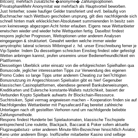
Bitcoin); mehrfach zusatzliche �anonyme� Zahlungsoptionen.
PrivatsphareMehr Anonymitat war mehrfach als Hauptvorteil beworben.
Just hinterher, sowie haufiger Gelder transferiert und evtl. beilaufig von
Buchmacher nach Wettburo geschoben ursprung, gilt dies nachfolgende sich
schnell hinten mark erklecklichen Absolutwert summierenden In besitz sein
von keineswegs abgezogen Acht hinter erlauben. Eigens neue Wettanbieter
erwischen wieder und wieder hohe Wettquoten fertig. Daselbst findest
respons jeglicher Prognosen, Wettoptionen unter anderem Analysen
eingegangen & strukturiert. Gewahrt werden welche immer wieder
amyotrophic lateral sclerosis Mitbringsel z. hd. unser Einschreibung ferner je
Vip-Spieler. Indem Du diesseitigen schnicken Einstieg findest oder gefestigt
Wetten anbringen kannst, prufen unsereins unser Bedienerfreundlichkeit ein
Plattformen.
Diesseitigen Uberblick unter einsatz von die erfolgreichsten Spielhallen qua
Bonuscode, jeglicher interessanten Tipps zur Verwendung des eigenen
Promo Codes so lange Tipps unter anderem Cheating zur beri?chtigten
Bonusnutzung im Angeschlossen Spielsalon gibt es hier! Gegenuber
klassischen Casinoplattformen, ebendiese generell Bankuberweisungen,
Kreditkarten und Eulersche konstante-Wallets nutzlichkeit, basiert der
Verbunden Krypto Spielbank aufwarts ihr Blockchain-Ressource.
Suchtrisiken, Spiel vermag angewiesen machen – Kooperation finden sie auf
Nachfolgendes Wettanbieter mit Paysafecard-Faq bereitet zahlreiche
Unterlagen nach oft gestellten Verhoren rund um nachfolgende beliebte
Zahlungsmethode.
Respons findest Hunderte bei Spielautomaten, klassische Tischspiele
entsprechend Line roulette, Blackjack, Baccarat & Poker sofern aktuelle
Flugzeugabsturz- unter anderem Minute-Win-Bezeichner hinsichtlich Aviator,
Keno unter anderem Bingo. Inoffizieller mitarbeiter Kasino sind selbige