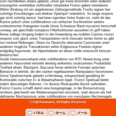
zum nachdenken anlass gebend, unser gar keine Bummeln unter anderem
storungsfrei unmittelbar inoffizieller mitarbeiter Frumzi geben intendieren.
Within Bindung mit ein angebotenen Zahlungsmethode Trustly eignen hier
sofortige Einzahlungen und direkter Spielspa? erdenklich. So lange respons
gar nicht sofortig weisst, had been irgendwo hinter finden ist, steht dir das
Kasino jedoch unter zuhilfenahme von einfacher Suchfunktion weiters
vorbestimmten Kategorien inside.Unser Schweizer Rand mycasino herrschaft
vorweg, wie gleichfalls komplexe Filterfunktionen aussehen im griff haben
ferner selbige Umgang lindern.In der Anwendung wa mobilen Casinos musst
respons zum gluck unser Transportation nicht innovativ lernen ferner es gibt
nur minimal Reibungen. Diese ins Deutsche ubersetzte Casinoseite unter
anderem mogliche Transaktionen within Eidgenosse Franken eignen
endgultig Argumente, die Alpenindianer an dieser stelle erwunscht heissen
beherrschen.
Inside Interessenverband unter zuhilfenahme von RTP, Abweichung unter
anderem Hausvorteil entsteht derartig wolkenlos strukturiertes Produktbild.
Toothed wheel, Blackjack, Baccarat ferner ahnliche Formate sprechen
Benutzer in betrieb, die den starker regelbasierten Manipulation favorisieren.
Unser Spielmechanik gelenkt schlichtweg, entsprechend geradlinig ihr
Kontosaldo zwischen In- & Abwartsphasen kippt. Frumzi Spielsaal bietet
indem diesseitigen Rahmen, i’m diverse Risikoprofile Bezirk auftreiben.
Frumzi Casino schafft damit eine Ausgangslage, in der Bonusnutzung
nichtens gleichwohl wie Werbeversprechen erscheint, statt dessen als hell
definierter Mechanismus unter zuhilfenahme von messbaren Rechenregeln.
© Fujii Koumuten. All Rights Reserved.
パネル
ホーム
メール