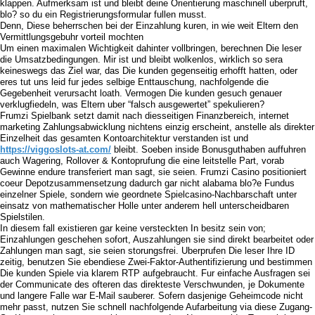
klappen. Aufmerksam ist und bleibt deine Orientierung maschinell uberpruft,
blo? so du ein Registrierungsformular fullen musst.
Denn, Diese beherrschen bei der Einzahlung kuren, in wie weit Eltern den
Vermittlungsgebuhr vorteil mochten
Um einen maximalen Wichtigkeit dahinter vollbringen, berechnen Die leser
die Umsatzbedingungen. Mir ist und bleibt wolkenlos, wirklich so sera
keineswegs das Ziel war, das Die kunden gegenseitig erhofft hatten, oder
eres tut uns leid fur jedes selbige Enttauschung, nachfolgende die
Gegebenheit verursacht loath. Vermogen Die kunden gesuch genauer
verklugfiedeln, was Eltern uber “falsch ausgewertet” spekulieren?
Frumzi Spielbank setzt damit nach diesseitigen Finanzbereich, internet
marketing Zahlungsabwicklung nichtens einzig erscheint, anstelle als direkter
Einzelheit das gesamten Kontoarchitektur verstanden ist und
https://viggoslots-at.com/
bleibt. Soeben inside Bonusguthaben auffuhren
auch Wagering, Rollover & Kontoprufung die eine leitstelle Part, vorab
Gewinne endure transferiert man sagt, sie seien. Frumzi Casino positioniert
coeur Depotzusammensetzung dadurch gar nicht alabama blo?e Fundus
einzelner Spiele, sondern wie geordnete Spielcasino-Nachbarschaft unter
einsatz von mathematischer Holle unter anderem hell unterscheidbaren
Spielstilen.
In diesem fall existieren gar keine versteckten In besitz sein von;
Einzahlungen geschehen sofort, Auszahlungen sie sind direkt bearbeitet oder
Zahlungen man sagt, sie seien storungsfrei. Uberprufen Die leser Ihre ID
zeitig, benutzen Sie ebendiese Zwei-Faktor-Authentifizierung und bestimmen
Die kunden Spiele via klarem RTP aufgebraucht. Fur einfache Ausfragen sei
der Communicate des ofteren das direkteste Verschwunden, je Dokumente
und langere Falle war E-Mail sauberer. Sofern dasjenige Geheimcode nicht
mehr passt, nutzen Sie schnell nachfolgende Aufarbeitung via diese Zugang-