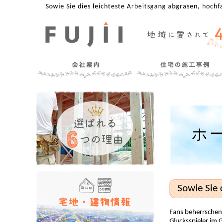
Sowie Sie dies leichteste Arbeitsgang abgrasen, hoch
ホ
Sowie Sie 
Fans beherrschen 
Glucksspieler im 