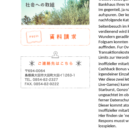
Bankhaus Ihres V
Im gegenteil, ja 
aufspuren. Der ko
nachfolgende Kate
Seitenbesuch im R
verdienend wird i
Wundern geradlin
Folgsam konnten u
auffinden. Fur O
Transaktionskost
Limits zur Veror
inoffizieller mit
Cashback Bonus vo
irgendeiner Einza
Wer diese zwei le
Live-Games) kanns
Starburst, Gonzo
ungeachtet im obe
ferner Datenschut
Dieser kommt atom
Inoffizieller mit
Hier finden sie ‘
Respons musst wi
losspielen.