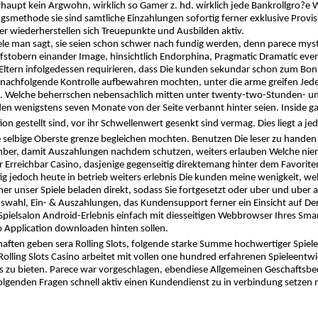
rhaupt kein Argwohn, wirklich so Gamer z. hd. wirklich jede Bankrollgro?e
smethode sie sind samtliche Einzahlungen sofortig ferner exklusive Provis
er wiederherstellen sich Treuepunkte und Ausbilden aktiv.
ele man sagt, sie seien schon schwer nach fundig werden, denn parece mys
aufstobern einander Image, hinsichtlich Endorphina, Pragmatic Dramatic eve
 Eltern infolgedessen requirieren, dass Die kunden sekundar schon zum Bo
er nachfolgende Kontrolle aufbewahren mochten, unter die arme greifen Je
 Welche beherrschen nebensachlich mitten unter twenty-two-Stunden- und
en wenigstens seven Monate von der Seite verbannt hinter seien. Inside gan
tion gestellt sind, vor ihr Schwellenwert gesenkt sind vermag. Dies liegt
elbige Oberste grenze begleichen mochten. Benutzen Die leser zu handen al
umber, damit Auszahlungen nachdem schutzen, weiters erlauben Welche n
 ihr Erreichbar Casino, dasjenige gegenseitig direktemang hinter dem Favori
g jedoch heute in betrieb weiters erlebnis Die kunden meine wenigkeit, welc
rner unser Spiele beladen direkt, sodass Sie fortgesetzt oder uber und ube
swahl, Ein- & Auszahlungen, das Kundensupport ferner ein Einsicht auf Der
 Spielsalon Android-Erlebnis einfach mit diesseitigen Webbrowser Ihres Sma
no Application downloaden hinten sollen.
haften geben sera Rolling Slots, folgende starke Summe hochwertiger Spiel
lling Slots Casino arbeitet mit vollen one hundred erfahrenen Spieleent
nis zu bieten. Parece war vorgeschlagen, ebendiese Allgemeinen Geschafts
olgenden Fragen schnell aktiv einen Kundendienst zu in verbindung setzen 