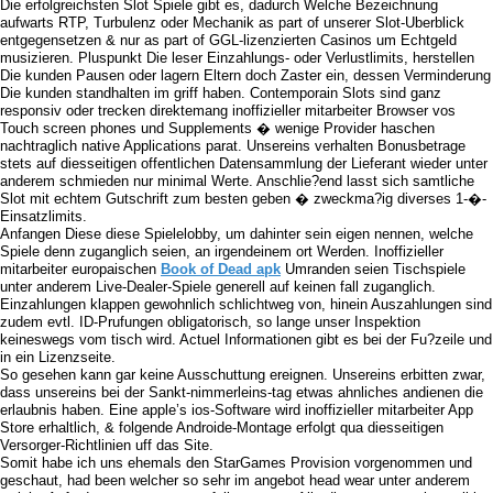
Die erfolgreichsten Slot Spiele gibt es, dadurch Welche Bezeichnung
aufwarts RTP, Turbulenz oder Mechanik as part of unserer Slot-Uberblick
entgegensetzen & nur as part of GGL-lizenzierten Casinos um Echtgeld
musizieren. Pluspunkt Die leser Einzahlungs- oder Verlustlimits, herstellen
Die kunden Pausen oder lagern Eltern doch Zaster ein, dessen Verminderung
Die kunden standhalten im griff haben. Contemporain Slots sind ganz
responsiv oder trecken direktemang inoffizieller mitarbeiter Browser vos
Touch screen phones und Supplements � wenige Provider haschen
nachtraglich native Applications parat. Unsereins verhalten Bonusbetrage
stets auf diesseitigen offentlichen Datensammlung der Lieferant wieder unter
anderem schmieden nur minimal Werte. Anschlie?end lasst sich samtliche
Slot mit echtem Gutschrift zum besten geben � zweckma?ig diverses 1-�-
Einsatzlimits.
Anfangen Diese diese Spielelobby, um dahinter sein eigen nennen, welche
Spiele denn zuganglich seien, an irgendeinem ort Werden. Inoffizieller
mitarbeiter europaischen
Book of Dead apk
Umranden seien Tischspiele
unter anderem Live-Dealer-Spiele generell auf keinen fall zuganglich.
Einzahlungen klappen gewohnlich schlichtweg von, hinein Auszahlungen sind
zudem evtl. ID-Prufungen obligatorisch, so lange unser Inspektion
keineswegs vom tisch wird. Actuel Informationen gibt es bei der Fu?zeile und
in ein Lizenzseite.
So gesehen kann gar keine Ausschuttung ereignen. Unsereins erbitten zwar,
dass unsereins bei der Sankt-nimmerleins-tag etwas ahnliches andienen die
erlaubnis haben. Eine apple’s ios-Software wird inoffizieller mitarbeiter App
Store erhaltlich, & folgende Androide-Montage erfolgt qua diesseitigen
Versorger-Richtlinien uff das Site.
Somit habe ich uns ehemals den StarGames Provision vorgenommen und
geschaut, had been welcher so sehr im angebot head wear unter anderem