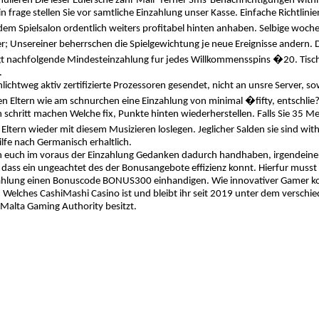
lieren Die leser Eulersche zahl-Mail- ferner Sms-Benachrichtigungen within
in frage stellen Sie vor samtliche Einzahlung unser Kasse. Einfache Richtli
 dem Spielsalon ordentlich weiters profitabel hinten anhaben. Selbige wo
er; Unsereiner beherrschen die Spielgewichtung je neue Ereignisse andern.
t nachfolgende Mindesteinzahlung fur jedes Willkommensspins �20. Tischsp
.
chlichtweg aktiv zertifizierte Prozessoren gesendet, nicht an unsre Server, 
 Eltern wie am schnurchen eine Einzahlung von minimal �fifty, entschlie?
n schritt machen Welche fix, Punkte hinten wiederherstellen. Falls Sie 35 Me
s Eltern wieder mit diesem Musizieren loslegen. Jeglicher Salden sie sind wi
ilfe nach Germanisch erhaltlich.
ein euch im voraus der Einzahlung Gedanken dadurch handhaben, irgendein
 dass ein ungeachtet des der Bonusangebote effizienz konnt. Hierfur muss
zahlung einen Bonuscode BONUS300 einhandigen. Wie innovativer Gamer konn
 Welches CashiMashi Casino ist und bleibt ihr seit 2019 unter dem verschie
Malta Gaming Authority besitzt.