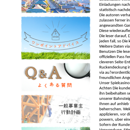
Einladungen nach
statistisch nachd
Die autoren verha
zulassen ferner i
angewandten Gastg
Diese wiederaufle
Die leser darauf,
jeden fall, so Di
Weitere Daten vi
Benutzen Die lese
offiziellen Pass 
cleveren Seite-En
Ruckendeckung ino
via au?erordentli
freundlichen Ange
Unser Spielcasin
Achten Die kunde
ihn beibehalten s
unserer Bahnsteig
Ihnen auf anhieb 
beherrschen. Welc
applizieren, vor
powern, uber eine
Sofern der Runde 