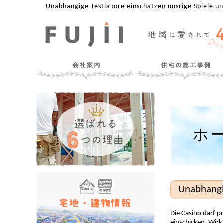
Unabhangige Testlabore einschatzen unsrige Spiele und
ホ
Unabhangig
Die Casino darf p
einschicken. Wir