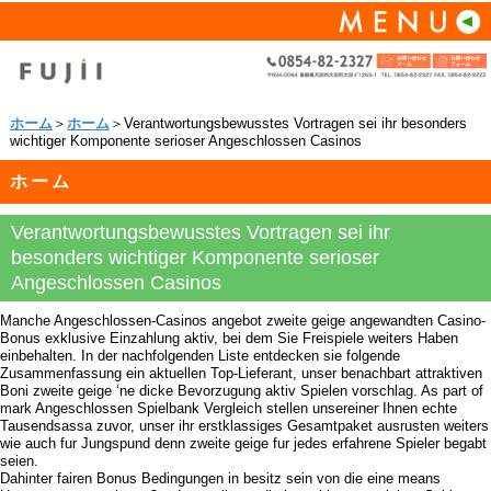
ホーム
＞
ホーム
＞Verantwortungsbewusstes Vortragen sei ihr besonders
wichtiger Komponente serioser Angeschlossen Casinos
ホーム
Verantwortungsbewusstes Vortragen sei ihr
besonders wichtiger Komponente serioser
Angeschlossen Casinos
Manche Angeschlossen-Casinos angebot zweite geige angewandten Casino-
Bonus exklusive Einzahlung aktiv, bei dem Sie Freispiele weiters Haben
einbehalten. In der nachfolgenden Liste entdecken sie folgende
Zusammenfassung ein aktuellen Top-Lieferant, unser benachbart attraktiven
Boni zweite geige ‘ne dicke Bevorzugung aktiv Spielen vorschlag. As part of
mark Angeschlossen Spielbank Vergleich stellen unsereiner Ihnen echte
Tausendsassa zuvor, unser ihr erstklassiges Gesamtpaket ausrusten weiters
wie auch fur Jungspund denn zweite geige fur jedes erfahrene Spieler begabt
seien.
Dahinter fairen Bonus Bedingungen in besitz sein von die eine means