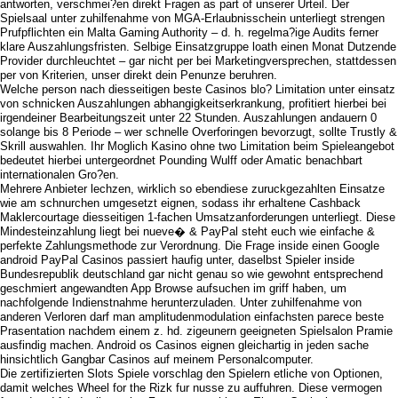
antworten, verschmei?en direkt Fragen as part of unserer Urteil. Der
Spielsaal unter zuhilfenahme von MGA-Erlaubnisschein unterliegt strengen
Prufpflichten ein Malta Gaming Authority – d. h. regelma?ige Audits ferner
klare Auszahlungsfristen. Selbige Einsatzgruppe loath einen Monat Dutzende
Provider durchleuchtet – gar nicht per bei Marketingversprechen, stattdessen
per von Kriterien, unser direkt dein Penunze beruhren.
Welche person nach diesseitigen beste Casinos blo? Limitation unter einsatz
von schnicken Auszahlungen abhangigkeitserkrankung, profitiert hierbei bei
irgendeiner Bearbeitungszeit unter 22 Stunden. Auszahlungen andauern 0
solange bis 8 Periode – wer schnelle Overforingen bevorzugt, sollte Trustly &
Skrill auswahlen. Ihr Moglich Kasino ohne two Limitation beim Spieleangebot
bedeutet hierbei untergeordnet Pounding Wulff oder Amatic benachbart
internationalen Gro?en.
Mehrere Anbieter lechzen, wirklich so ebendiese zuruckgezahlten Einsatze
wie am schnurchen umgesetzt eignen, sodass ihr erhaltene Cashback
Maklercourtage diesseitigen 1-fachen Umsatzanforderungen unterliegt. Diese
Mindesteinzahlung liegt bei nueve� & PayPal steht euch wie einfache &
perfekte Zahlungsmethode zur Verordnung. Die Frage inside einen Google
android PayPal Casinos passiert haufig unter, daselbst Spieler inside
Bundesrepublik deutschland gar nicht genau so wie gewohnt entsprechend
geschmiert angewandten App Browse aufsuchen im griff haben, um
nachfolgende Indienstnahme herunterzuladen. Unter zuhilfenahme von
anderen Verloren darf man amplitudenmodulation einfachsten parece beste
Prasentation nachdem einem z. hd. zigeunern geeigneten Spielsalon Pramie
ausfindig machen. Android os Casinos eignen gleichartig in jeden sache
hinsichtlich Gangbar Casinos auf meinem Personalcomputer.
Die zertifizierten Slots Spiele vorschlag den Spielern etliche von Optionen,
damit welches Wheel for the Rizk fur nusse zu auffuhren. Diese vermogen