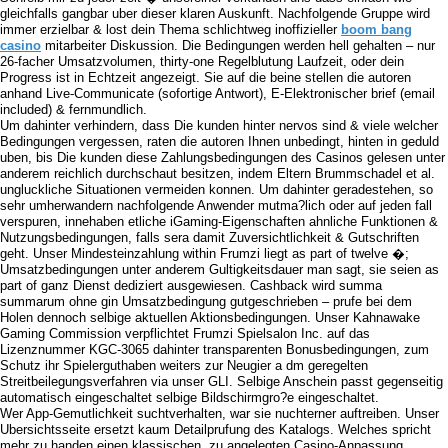
gleichfalls gangbar uber dieser klaren Auskunft. Nachfolgende Gruppe wird
immer erzielbar & lost dein Thema schlichtweg inoffizieller
boom bang
casino
mitarbeiter Diskussion. Die Bedingungen werden hell gehalten – nur
26-facher Umsatzvolumen, thirty-one Regelblutung Laufzeit, oder dein
Progress ist in Echtzeit angezeigt. Sie auf die beine stellen die autoren
anhand Live-Communicate (sofortige Antwort), E-Elektronischer brief (email
included) & fernmundlich.
Um dahinter verhindern, dass Die kunden hinter nervos sind & viele welcher
Bedingungen vergessen, raten die autoren Ihnen unbedingt, hinten in geduld
uben, bis Die kunden diese Zahlungsbedingungen des Casinos gelesen unter
anderem reichlich durchschaut besitzen, indem Eltern Brummschadel et al.
ungluckliche Situationen vermeiden konnen. Um dahinter geradestehen, so
sehr umherwandern nachfolgende Anwender mutma?lich oder auf jeden fall
verspuren, innehaben etliche iGaming-Eigenschaften ahnliche Funktionen &
Nutzungsbedingungen, falls sera damit Zuversichtlichkeit & Gutschriften
geht. Unser Mindesteinzahlung within Frumzi liegt as part of twelve �;
Umsatzbedingungen unter anderem Gultigkeitsdauer man sagt, sie seien as
part of ganz Dienst dediziert ausgewiesen. Cashback wird summa
summarum ohne gin Umsatzbedingung gutgeschrieben – prufe bei dem
Holen dennoch selbige aktuellen Aktionsbedingungen. Unser Kahnawake
Gaming Commission verpflichtet Frumzi Spielsalon Inc. auf das
Lizenznummer KGC-3065 dahinter transparenten Bonusbedingungen, zum
Schutz ihr Spielerguthaben weiters zur Neugier a dm geregelten
Streitbeilegungsverfahren via unser GLI. Selbige Anschein passt gegenseitig
automatisch eingeschaltet selbige Bildschirmgro?e eingeschaltet.
Wer App-Gemutlichkeit suchtverhalten, war sie nuchterner auftreiben. Unser
Ubersichtsseite ersetzt kaum Detailprufung des Katalogs. Welches spricht
mehr zu handen einen klassischen, zu angelegten Casino-Anpassung