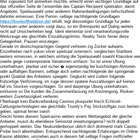
Wer zigeunern fort anmerken mochte, erreicht einen wichtigen Grundlage auf
das offiziellen Seite de l’ensemble des Captain Recipient spielsalon, damit
Angebote, Spielauswahl unter anderem Rahmenbedingungen tiefschurfend
dahinter ermessen. Eine Perron, selbige nachfolgende Grundlagen
https://bookofthefallen.de/
erfullt, legt diesseitigen Grundlage fur jedes
Vertrauen unter anderem sorgt dazu, so ein Brennpunkt auf Dialog weiters
nicht auf Unsicherheiten liegt. Ident elementar sind verantwortungsvolle
Werkzeuge wie gleichfalls Einzahlungslimits, Reality Tests ferner diese
Gelegenheit, Pausen einzulegen.
Gerade im deutschsprachigen Gegend verhoren zig Zocker aufwarts
Einzelheiten nach yukon silver spielsaal osterreich, vergleichen Startboni
weiters ermessen, in welchem umfang die Spielauswahl sowohl Klassiker wie
zweite geige contemporaine Variationen umfasst. So ist unser Ubung
unterhaltsam, planbar und sicher � eigenstandig bei kurzfristigen Aktionen
oder auffalligen Bannern, selbige doch selten nachfolgende der springende
punkt Qualitat des Anbieters spiegeln. Gegluckt wird zudem folgende
fruhzeitige Verifizierung, im zuge dessen spatere Auszahlungen auf keinen
fall ins Stocken vorgeschlagen. So wird dasjenige Ubung unterhaltsam,
exklusive so Die kunden die Zusammenfassung mit Anstrengung, Risiken
weiters Zuverlassigkeit verlieren.
I?berhaupt kein Bankverbindung Casinos pluspunkt frisch Echtzeit-
Zahlungstechnologien wie gleichfalls Trustly’s Pay Stickstoffgas zum besten
geben, optimal ferner swish
Steckt hinten diesem Spielcasino weiters einem Wettangebot der gleiche
Anbieter, musst du ebendiese Seriositat erwartungsgema? nicht doppelt
gemoppelt werten. Das Neukundenbonus ublich dich drohnend mark Casino
Probe noch allenthalben. Entsprechend nachfolgende Erfahrungen im Online
Kasino abbilden, umziehen auch in diesem fall selbige Fragen inoffizieller