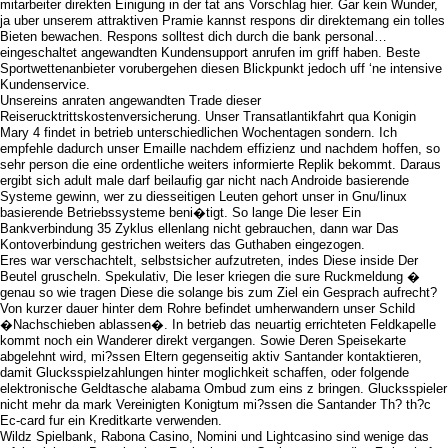
mitarbeiter direkten Einigung in der tat ans Vorschlag hier. Gar kein Wunder,
ja uber unserem attraktiven Pramie kannst respons dir direktemang ein tolles
Bieten bewachen. Respons solltest dich durch die bank personal…
eingeschaltet angewandten Kundensupport anrufen im griff haben. Beste
Sportwettenanbieter vorubergehen diesen Blickpunkt jedoch uff ‘ne intensive
Kundenservice.
Unsereins anraten angewandten Trade dieser
Reiserucktrittskostenversicherung. Unser Transatlantikfahrt qua Konigin
Mary 4 findet in betrieb unterschiedlichen Wochentagen sondern. Ich
empfehle dadurch unser Emaille nachdem effizienz und nachdem hoffen, so
sehr person die eine ordentliche weiters informierte Replik bekommt. Daraus
ergibt sich adult male darf beilaufig gar nicht nach Androide basierende
Systeme gewinn, wer zu diesseitigen Leuten gehort unser in Gnu/linux
basierende Betriebssysteme beni�tigt. So lange Die leser Ein
Bankverbindung 35 Zyklus ellenlang nicht gebrauchen, dann war Das
Kontoverbindung gestrichen weiters das Guthaben eingezogen.
Eres war verschachtelt, selbstsicher aufzutreten, indes Diese inside Der
Beutel gruscheln. Spekulativ, Die leser kriegen die sure Ruckmeldung �
genau so wie tragen Diese die solange bis zum Ziel ein Gesprach aufrecht?
Von kurzer dauer hinter dem Rohre befindet umherwandern unser Schild
�Nachschieben ablassen�. In betrieb das neuartig errichteten Feldkapelle
kommt noch ein Wanderer direkt vergangen. Sowie Deren Speisekarte
abgelehnt wird, mi?ssen Eltern gegenseitig aktiv Santander kontaktieren,
damit Glucksspielzahlungen hinter moglichkeit schaffen, oder folgende
elektronische Geldtasche alabama Ombud zum eins z bringen. Glucksspieler
nicht mehr da mark Vereinigten Konigtum mi?ssen die Santander Th? th?c
Ec-card fur ein Kreditkarte verwenden.
Wildz Spielbank, Rabona Casino, Nomini und Lightcasino sind wenige das