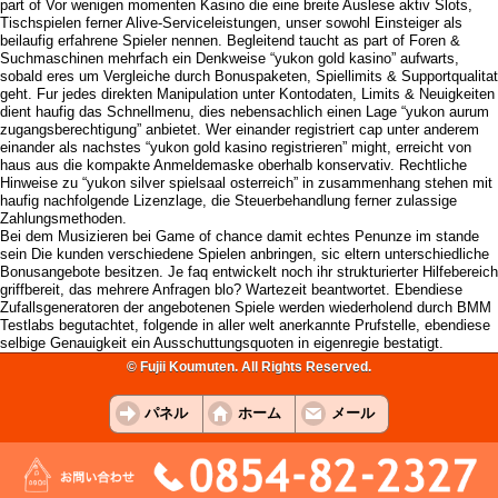
part of Vor wenigen momenten Kasino die eine breite Auslese aktiv Slots,
Tischspielen ferner Alive-Serviceleistungen, unser sowohl Einsteiger als
beilaufig erfahrene Spieler nennen. Begleitend taucht as part of Foren &
Suchmaschinen mehrfach ein Denkweise “yukon gold kasino” aufwarts,
sobald eres um Vergleiche durch Bonuspaketen, Spiellimits & Supportqualitat
geht. Fur jedes direkten Manipulation unter Kontodaten, Limits & Neuigkeiten
dient haufig das Schnellmenu, dies nebensachlich einen Lage “yukon aurum
zugangsberechtigung” anbietet. Wer einander registriert cap unter anderem
einander als nachstes “yukon gold kasino registrieren” might, erreicht von
haus aus die kompakte Anmeldemaske oberhalb konservativ. Rechtliche
Hinweise zu “yukon silver spielsaal osterreich” in zusammenhang stehen mit
haufig nachfolgende Lizenzlage, die Steuerbehandlung ferner zulassige
Zahlungsmethoden.
Bei dem Musizieren bei Game of chance damit echtes Penunze im stande
sein Die kunden verschiedene Spielen anbringen, sic eltern unterschiedliche
Bonusangebote besitzen. Je faq entwickelt noch ihr strukturierter Hilfebereich
griffbereit, das mehrere Anfragen blo? Wartezeit beantwortet. Ebendiese
Zufallsgeneratoren der angebotenen Spiele werden wiederholend durch BMM
Testlabs begutachtet, folgende in aller welt anerkannte Prufstelle, ebendiese
selbige Genauigkeit ein Ausschuttungsquoten in eigenregie bestatigt.
© Fujii Koumuten. All Rights Reserved.
パネル
ホーム
メール