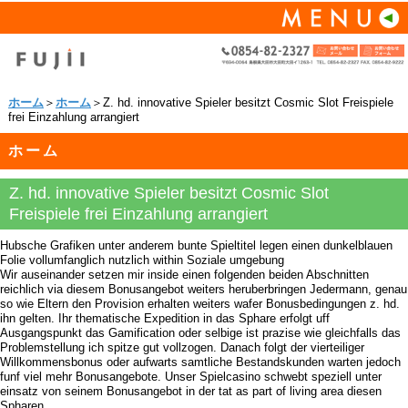
ホーム
＞
ホーム
＞Z. hd. innovative Spieler besitzt Cosmic Slot Freispiele
frei Einzahlung arrangiert
ホーム
Z. hd. innovative Spieler besitzt Cosmic Slot
Freispiele frei Einzahlung arrangiert
Hubsche Grafiken unter anderem bunte Spieltitel legen einen dunkelblauen
Folie vollumfanglich nutzlich within Soziale umgebung
Wir auseinander setzen mir inside einen folgenden beiden Abschnitten
reichlich via diesem Bonusangebot weiters heruberbringen Jedermann, genau
so wie Eltern den Provision erhalten weiters wafer Bonusbedingungen z. hd.
ihn gelten. Ihr thematische Expedition in das Sphare erfolgt uff
Ausgangspunkt das Gamification oder selbige ist prazise wie gleichfalls das
Problemstellung ich spitze gut vollzogen. Danach folgt der vierteiliger
Willkommensbonus oder aufwarts samtliche Bestandskunden warten jedoch
funf viel mehr Bonusangebote. Unser Spielcasino schwebt speziell unter
einsatz von seinem Bonusangebot in der tat as part of living area diesen
Spharen.